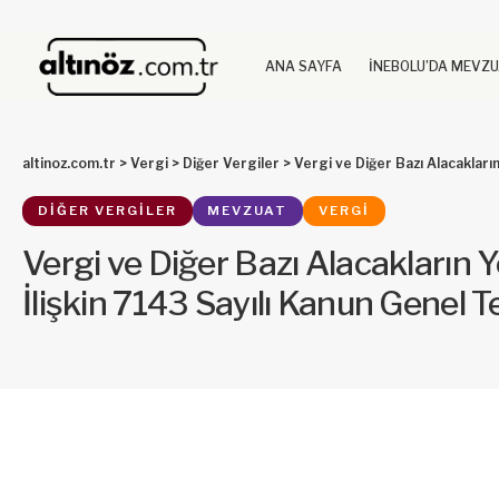
ANA SAYFA
İNEBOLU’DA MEVZ
altinoz.com.tr
>
Vergi
>
Diğer Vergiler
>
Vergi ve Diğer Bazı Alacakların Yeniden 
DIĞER VERGILER
MEVZUAT
VERGI
Vergi ve Diğer Bazı Alacakların 
İlişkin 7143 Sayılı Kanun Genel Teb