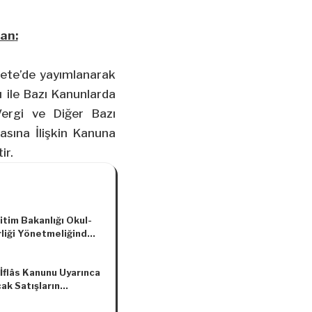
an
:
zete’de yayımlanarak
u ile Bazı Kanunlarda
Vergi ve Diğer Bazı
masına İlişkin Kanuna
ir.
ğitim Bakanlığı Okul-
rliği Yönetmeliğinde
lik Yapılmasına Dair
elik
 İflâs Kanunu Uyarınca
ak Satışların
ına İlişkin Parasal