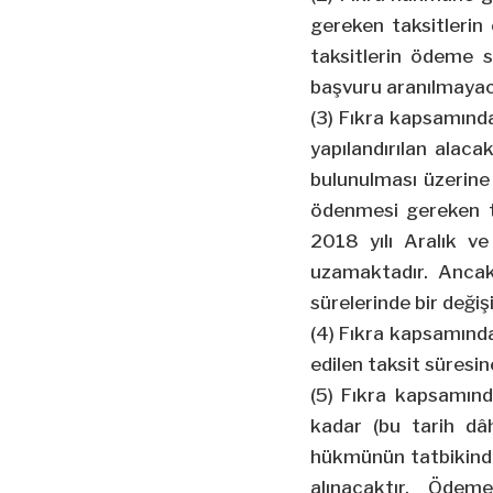
gereken taksitleri
taksitlerin ödeme s
başvuru aranılmayac
(3) Fıkra kapsamında
yapılandırılan alac
bulunulması üzerine 
ödenmesi gereken t
2018 yılı Aralık v
uzamaktadır.
Ancak
sürelerinde bir değiş
(4) Fıkra kapsamınd
edilen taksit süresin
(5) Fıkra kapsamınd
kadar (bu tarih dâ
hükmünün tatbikinde
alınacaktır. Ödem