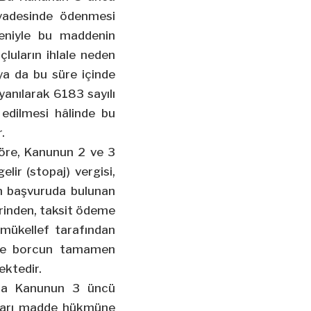
 vadesinde ödenmesi
eniyle bu maddenin
çluların ihlale neden
 ya da bu süre içinde
yanılarak 6183 sayılı
edilmesi hâlinde bu
.
öre, Kanunun 2 ve 3
lir (stopaj) vergisi,
in başvuruda bulunan
lerinden, taksit ödeme
 mükellef tarafından
nde borcun tamamen
ektedir.
ıyla Kanunun 3 üncü
kları madde hükmüne