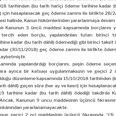
18 tarihinden (bu tarih hariç) ödeme tarihine kadar (
i) için hesaplanacak geç ödeme zammı ile birlikte 28/
emesi halinde, Kanun hükümlerinden yararlanmaya devam 
lı Kanunun 3 üncü maddesi kapsamında borçlarını ya
ercih eden borçlu, yapılandırılan tutarı birinci 
ihine kadar (bu tarih dâhil) ödemediği gibi birinci taksi
adar (30/11/2018) geç ödeme zammı ile birlikte öde
kaybetmiştir.
amında yapılandırdığı borçlarını, peşin ödeme seçen
lara ayrıca bir katsayı uygulanmaksızın ve geçici 2
 olduğu düzenleme kapsamında
15/10/2018
tarihinden (
arih dâhil) geçen süre (her ay ve kesri) için hesapla
019 tarihine kadar (bu tarih dâhil) ödediği takdirde
. Ancak, Kanunun 9 uncu maddesinin üçüncü fıkrasının
imkânından yararlanamayacaktır.
nunun geçici 2
nci
maddesinin üçüncü fıkrasında, “(3