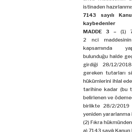
istinaden hazırlanmış
7143 sayılı Kanu
kaybedenler
MADDE 3 –
(1) 7
2
nci
maddesinin 
kapsamında yap
bulunduğu halde ge
girdiği
28/12/2018
gereken tutarları 
hükümlerini ihlal ed
tarihine kadar (bu 
belirlenen ve ödeme
birlikte 28/2/2019
yeniden yararlanma 
(2) Fıkra hükmünden 
a) 7143 sayılı Kanun