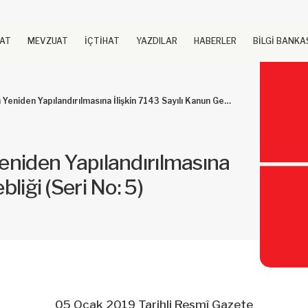
UAT
MEVZUAT
İÇTİHAT
YAZDILAR
HABERLER
BİLGİ BANKA
Yapılandırılmasına İlişkin 7143 Sayılı Kanun Genel Tebliği (Seri No: 5)
Yeniden Yapılandırılmasına
liği (Seri No: 5)
05 Ocak 2019 Tarihli Resmî Gazete