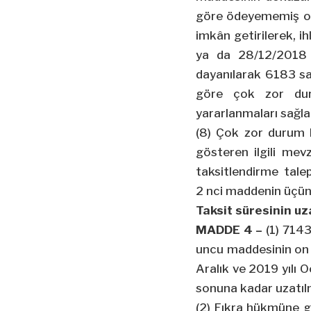
göre ödeyememiş ol
imkân getirilerek, i
ya da 28/12/2018 t
dayanılarak 6183 sa
göre çok zor dur
yararlanmaları sağl
(8) Çok zor durum h
gösteren ilgili mev
taksitlendirme tale
2
nci
maddenin üçüncü
Taksit süresinin uz
MADDE 4 –
(1) 7143
uncu maddesinin on 
Aralık ve 2019 yılı 
sonuna kadar uzatıl
(2) Fıkra hükmüne g