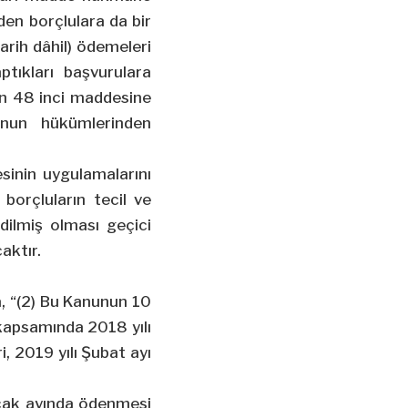
n borçlulara da bir
arih dâhil) ödemeleri
tıkları başvurulara
un 48 inci maddesine
nun hükümlerinden
sinin uygulamalarını
borçluların tecil ve
dilmiş olması geçici
aktır.
a, “(2) Bu Kanunun 10
kapsamında 2018 yılı
, 2019 yılı Şubat ayı
Ocak ayında ödenmesi