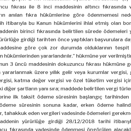
cu fıkrası ile 8 inci maddesinin altıncı fıkrasında
arın anılan fıkra hükümlerine göre ödenmemesi ned
rih itibarıyla bu Kanun hükümlerini ihlal etmiş olan bor
addenin birinci fıkrasında belirtilen sürede ödemeleri
ürlüğe girdiği tarihten önce yaptıkları başvurulara da
ddesine göre çok zor durumda olduklarının tespit 
n hükümlerinden yararlandırılır.” hükmüne yer verilmiştir
nunun 3 üncü maddesinin dokuzuncu fıkrası hükmüne g
ararlanmak üzere yıllık gelir veya kurumlar vergisi, ge
ergisi, katma değer vergisi ve özel tüketim vergisi iç
 diğer şartların yanı sıra; maddede belirtilen vergi tür
rine ilk taksit ödeme süresinin başlangıç tarihinden
t ödeme süresinin sonuna kadar, erken ödeme hali
ar, tahakkuk eden vergileri vadesinde ödemeleri gerekm
ddenin yürürlüğe girdiği
28/12/2018
tarihi itibar
cu fıkrasında vadesinde ödenmesi öngörülen alaca