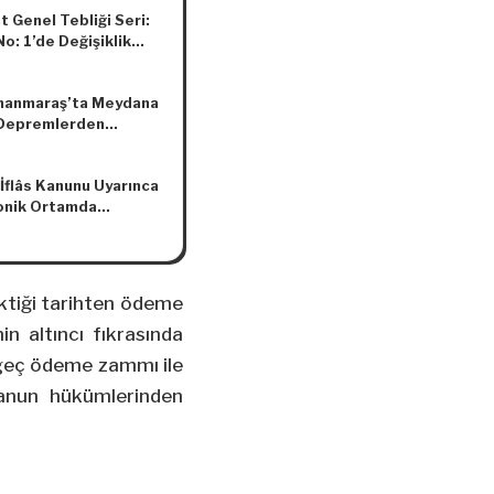
erin Güncellenmesi
t Genel Tebliği Seri:
da Tebliğ
No: 1’de Değişiklik
asına Dair Tebliğ
A Sıra No: 13)
anmaraş’ta Meydana
Depremlerden
en Bazı Yerler İçin
 Sebep Halinin
 İflâs Kanunu Uyarınca
asına İlişkin Duyuru
onik Ortamda
ak Satışların Usulü
da Yönetmelik
ektiği tarihten ödeme
n altıncı fıkrasında
 geç ödeme zammı ile
Kanun hükümlerinden