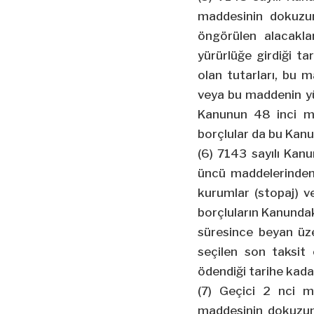
maddesinin dokuzun
öngörülen alacakl
yürürlüğe girdiği ta
olan tutarları, bu m
veya bu maddenin yür
Kanunun 48 inci ma
borçlular da bu Kanu
(6) 7143 sayılı Ka
üncü maddelerinden y
kurumlar (stopaj) v
borçluların Kanundaki
süresince beyan üze
seçilen son taksi
ödendiği tarihe kad
(7) Geçici 2
nci
ma
maddesinin dokuzun