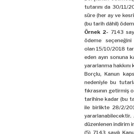
tutarını da 30/11/20
süre (her ay ve kesr
(bu tarih dâhil) öd
Örnek 2-
7143 sayı
ödeme seçeneğini t
olan
15/10/2018
tar
eden ayın sonuna k
yararlanma hakkını 
Borçlu, Kanun kaps
nedeniyle bu tutar
fıkrasının getirmiş
tarihine kadar (bu t
ile birlikte 28/2/2
yararlanabilecektir
düzenlenen indirim 
(5) 7143 sayılı Ka