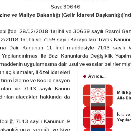
Sayı: 30646
ine ve Maliye Bakanlığı (Gelir İdaresi Başkanlığı)’
nd
ebliğde,
28/12/2018
tarihli ve 30639 sayılı Resmî Ga
2/2018 tarihli ve 7159 sayılı Karayolları Trafik Kanun
sına Dair Kanunun 11 inci maddesiyle 7143 sayılı 
Yapılandırılması ile Bazı Kanunlarda Değişiklik Yapıl
maddenin uygulamasına dair usul ve esaslar belirlenmişt
n açıklamalar, il özel idareleri
Ayrıca...
Yatırım İzleme ve Koordinasyon
t olan ve 7143 sayılı Kanun
Millî E
ırılan alacaklar hakkında da
Aile Bi
Değişik
Yönetm
İcra ve
Yapılac
Tebliğ, 7143 sayılı Kanunun 9
İlanlar
kanlığımıza verdiği yetkiye