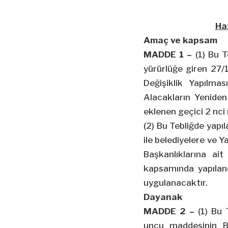
Haz
Amaç ve kapsam
MADDE 1 –
(1) Bu T
yürürlüğe giren 27/1
Değişiklik Yapılma
Alacakların Yeniden 
eklenen geçici 2
nci
(2) Bu Tebliğde yapıla
ile belediyelere ve 
Başkanlıklarına ai
kapsamında yapıland
uygulanacaktır.
Dayanak
MADDE 2 –
(1) Bu 
uncu maddesinin Ba