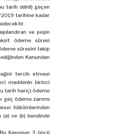
bu tarih dâhil) geçen
2/2019 tarihine kadar
edecektir.
pılandıran ve peşin
taksit ödeme süresi
t ödeme süresini takip
mediğinden Kanundan
eğini tercih etmesi
nci
maddenin birinci
bu tarih hariç) ödeme
nacak geç ödeme zammı
 Kanun hükümlerinden
 (a) ve (b) bendinde
) Bu Kanunun 3 üncü