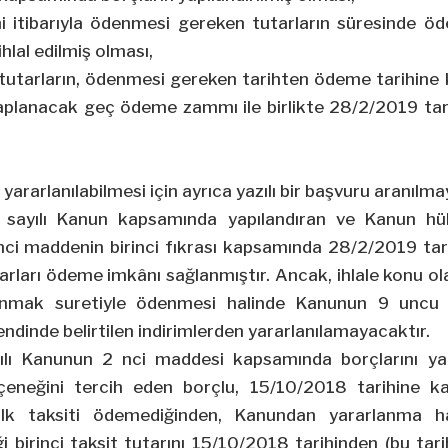
i itibarıyla ödenmesi gereken tutarların süresinde 
hlal edilmiş olması,
 tutarların, ödenmesi gereken tarihten ödeme tarihine k
aplanacak geç ödeme zammı ile birlikte
28/2/2019
tar
ararlanılabilmesi için ayrıca yazılı bir başvuru aranılma
3 sayılı Kanun kapsamında yapılandıran ve Kanun hük
nci
maddenin birinci fıkrası kapsamında
28/2/2019
tar
tarları ödeme imkânı sağlanmıştır. Ancak, ihlale konu ol
nmak suretiyle ödenmesi halinde Kanunun 9 uncu
 bendinde belirtilen indirimlerden yararlanılamayacaktır.
ılı Kanunun 2
nci
maddesi kapsamında borçlarını yap
çeneğini tercih eden borçlu,
15/10/2018
tarihine ka
lk taksiti ödemediğinden, Kanundan yararlanma hak
 birinci taksit tutarını
15/10/2018
tarihinden (bu tarih