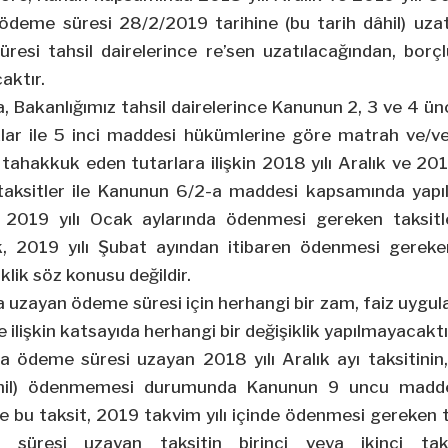
n ödeme süresi
28/2/2019
tarihine (bu tarih dâhil) uza
üresi tahsil dairelerince
re’sen
uzatılacağından, borçlu
aktır.
, Bakanlığımız tahsil dairelerince Kanunun 2, 3 ve 4 
aklar ile 5 inci maddesi hükümlerine göre matrah ve/ve
tahakkuk eden tutarlara ilişkin 2018 yılı Aralık ve 201
aksitler ile Kanunun 6/2-a maddesi kapsamında yapıl
e 2019 yılı Ocak aylarında ödenmesi gereken taksitl
, 2019 yılı Şubat ayından itibaren ödenmesi gereke
iklik söz konusu değildir.
a uzayan ödeme süresi için herhangi bir zam, faiz uygu
e ilişkin katsayıda herhangi bir değişiklik yapılmayacaktı
a ödeme süresi uzayan 2018 yılı Aralık ayı taksitinin
hil) ödenmemesi durumunda Kanunun 9 uncu maddesi
 bu taksit, 2019 takvim yılı içinde ödenmesi gereken t
e süresi uzayan taksitin birinci veya ikinci t