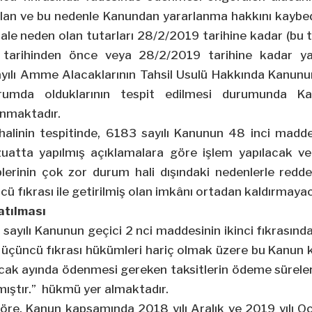
an ve bu nedenle Kanundan yararlanma hakkını kaybede
hlale neden olan tutarları 28/2/2019 tarihine kadar (bu t
arihinden önce veya 28/2/2019 tarihine kadar yap
yılı Amme Alacaklarının Tahsil Usulü Hakkında Kanun
umda olduklarının tespit edilmesi durumunda Ka
anmaktadır.
alinin tespitinde, 6183 sayılı Kanunun 48 inci madde
zuatta yapılmış açıklamalara göre işlem yapılacak ve 
plerinin çok zor durum hali dışındaki nedenlerle redde
 fıkrası ile getirilmiş olan imkânı ortadan kaldırmayac
atılması
 sayılı Kanunun geçici 2
nci
maddesinin ikinci fıkrasınd
üçüncü fıkrası hükümleri hariç olmak üzere bu Kanun 
Ocak ayında ödenmesi gereken taksitlerin ödeme süreleri
mıştır.” hükmü yer almaktadır.
öre, Kanun kapsamında 2018 yılı Aralık ve 2019 yılı 