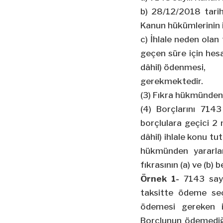
b)
28/12/2018
tarih
Kanun hükümlerinin i
c) İhlale neden olan
geçen süre için hes
dâhil) ödenmesi,
gerekmektedir
.
(3) Fıkra hükmünden y
(4) Borçlarını 714
borçlulara geçici 2
dâhil) ihlale konu tu
hükmünden yararla
fıkrasının (a) ve (b)
Örnek 1-
7143 say
taksitte ödeme se
ödemesi gereken i
Borçlunun ödemediği