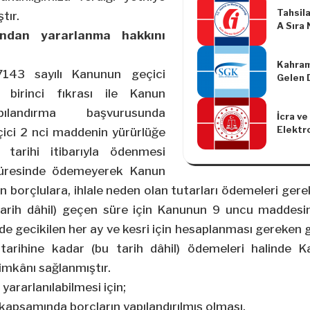
Limitl
Tahsila
Hakkın
tır.
A Sıra 
ndan yararlanma hakkını
Yapılm
(Seri: 
Kahram
143 sayılı Kanunun geçici
Gelen 
Etkilen
birinci fıkrası ile Kanun
Mücbir
ılandırma başvurusunda
İcra ve
Uzatılm
Elektr
çici 2
nci
maddenin yürürlüğe
Yapılac
tarihi itibarıyla ödenmesi
Hakkın
süresinde ödemeyerek Kanun
en borçlulara, ihlale neden olan tutarları ödemeleri ger
tarih dâhil) geçen süre için Kanunun 9 uncu maddesini
de gecikilen her ay ve kesri için hesaplanması gereken
 tarihine kadar (bu tarih dâhil) ödemeleri halinde 
imkânı sağlanmıştır.
yararlanılabilmesi için;
 kapsamında borçların yapılandırılmış olması,