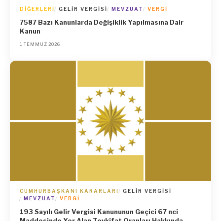
DIĞERLERI
GELIR VERGISI
MEVZUAT
VERGI
7587 Bazı Kanunlarda Değişiklik Yapılmasına Dair
Kanun
1 TEMMUZ 2026
CUMHURBAŞKANI KARARLARI
GELIR VERGISI
MEVZUAT
VERGI
193 Sayılı Gelir Vergisi Kanununun Geçici 67 nci
Maddesinde Yer Alan Tevkifat Oranları Hakkında