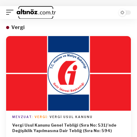
Vergi
MEVZUAT
VERGI
VERGI USUL KANUNU
Vergi Usul Kanunu Genel Tebliği (Sıra No: 531)’nde
Değişiklik Yapılmasına Dair Tebliğ (Sıra No: 594)