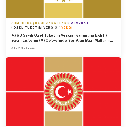
CUMHURBAŞKANI KARARLARI
MEVZUAT
ÖZEL TÜKETIM VERGISI
VERGI
4760 Sayılı Özel Tüketim Vergisi Kanununa Ekli (I)
Sayılı Listenin (A) Cetvelinde Yer Alan Bazı Malların
Özel Tüketim Vergisi Tutarlarının Yeniden Tespiti
3 TEMMUZ 2026
Hakkındaki 4/3/2026 Tarihli ve 10995 Sayılı
Cumhurbaşkanı Kararının Eki Kararda Değişiklik
Yapılmasına ve Mezkûr Kanunun 12 nci Maddesinin (5)
Numaralı Fıkrası Hükmünün 2026 Yılı Temmuz-Aralık
Dönemi İçin Uygulanmaması Hakkında Karar (Karar
Sayısı: 11488)