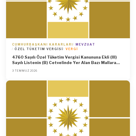
CUMHURBAŞKANI KARARLARI
MEVZUAT
ÖZEL TÜKETIM VERGISI
VERGI
4760 Sayılı Özel Tüketim Vergisi Kanununa Ekli (III)
Sayılı Listenin (B) Cetvelinde Yer Alan Bazı Mallara
Uygulanan Özel Tüketim Vergisi Oranları, Asgari
3 TEMMUZ 2026
Maktu ve Maktu Vergi Tutarlarının Yeniden
Belirlenmesi ile Mezkûr Kanunun 12 nci Maddesinin
(3) Numaralı Fıkrası Hükmünün Bu Mallarda 2026 Yılı
Temmuz-Aralık Dönemi İçin Uygulanmaması Hakkında
Karar (Karar Sayısı: 11489)