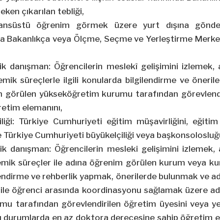
ken çıkarılan tebliği,
isansüstü öğrenim görmek üzere yurt dışına gönder
la Bakanlıkça veya Ölçme, Seçme ve Yerleştirme Merkez
k danışman: Öğrencilerin meslekî gelişimini izlemek, 
mik süreçlerle ilgili konularda bilgilendirme ve öner
m görülen yükseköğretim kurumu tarafından görevlend
retim elemanını,
iliği: Türkiye Cumhuriyeti eğitim müşavirliğini, eğitim 
 Türkiye Cumhuriyeti büyükelçiliği veya başkonsolosluğ
ik danışman: Öğrencilerin mesleki gelişimini izlemek, 
mik süreçler ile adına öğrenim görülen kurum veya kur
gilendirme ve rehberlik yapmak, önerilerde bulunmak ve 
ile öğrenci arasında koordinasyonu sağlamak üzere a
u tarafından görevlendirilen öğretim üyesini veya ye
ı durumlarda en az doktora derecesine sahip öğretim 