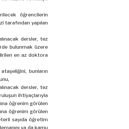
ilecek öğrencilerin
i tarafından yapılan
alınacak dersler, tez
ilerde bulunmak üzere
irilen en az doktora
ataşeliğini, bunların
unu,
alınacak dersler, tez
uluşun ihtiyaçlarıyla
adına öğrenim görülen
dına öğrenim görülen
terli sayıda öğretim
elemanını ya da kamu