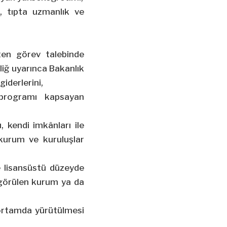
, tıpta uzmanlık ve
ten görev talebinde
liğ uyarınca Bakanlık
iderlerini,
 programı kapsayan
, kendi imkânları ile
kurum ve kuruluşlar
e lisansüstü düzeyde
görülen kurum ya da
k ortamda yürütülmesi