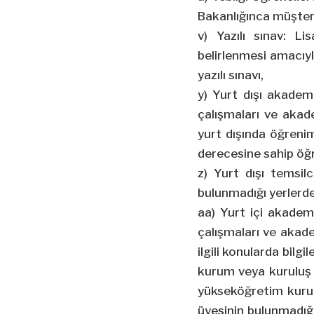
Bakanlığınca müştere
v) Yazılı sınav: L
belirlenmesi amacıy
yazılı sınavı,
y) Yurt dışı akademi
çalışmaları ve akade
yurt dışında öğreni
derecesine sahip öğ
z) Yurt dışı temsilc
bulunmadığı yerlerde
aa
) Yurt içi akadem
çalışmaları ve akade
ilgili konularda bil
kurum veya kuruluş 
yükseköğretim kurum
üyesinin bulunmadığ