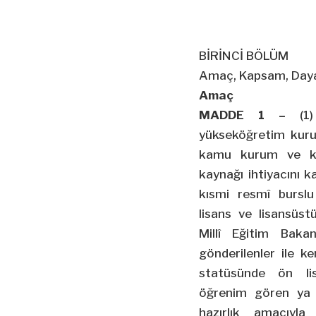
BİRİNCİ BÖLÜM
Amaç, Kapsam, Daya
Amaç
MADDE 1 –
(1
yükseköğretim kuru
kamu kurum ve kur
kaynağı ihtiyacını k
kısmi resmî bursl
lisans ve lisansüs
Millî Eğitim Bakan
gönderilenler ile k
statüsünde ön lis
öğrenim gören ya 
hazırlık amacıyl