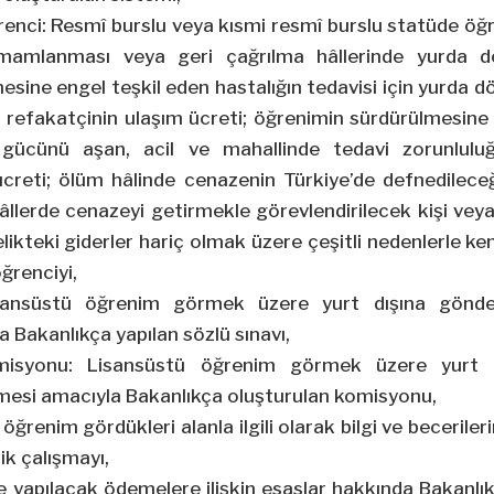
renci: Resmî burslu veya kısmi resmî burslu statüde ö
mamlanması veya geri çağrılma hâllerinde yurda dö
sine engel teşkil eden hastalığın tedavisi için yurda d
 refakatçinin ulaşım ücreti; öğrenimin sürdürülmesine 
gücünü aşan, acil ve mahallinde tedavi zorunluluğ
ücreti; ölüm hâlinde cenazenin Türkiye’de defnedilece
hâllerde cenazeyi getirmekle görevlendirilecek kişi vey
elikteki giderler hariç olmak üzere çeşitli nedenlerle ken
ğrenciyi,
sansüstü öğrenim görmek üzere yurt dışına gönder
a Bakanlıkça yapılan sözlü sınavı,
misyonu: Lisansüstü öğrenim görmek üzere yurt d
nmesi amacıyla Bakanlıkça oluşturulan komisyonu,
, öğrenim gördükleri alanla ilgili olarak bilgi ve becerile
ik çalışmayı,
re yapılacak ödemelere ilişkin esaslar hakkında Bakanlık