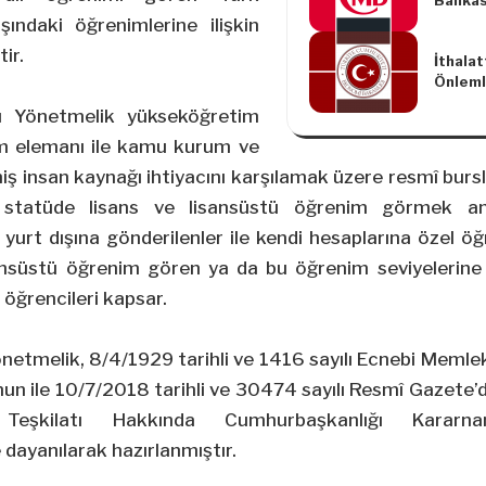
Bankas
Avans 
şındaki öğrenimlerine ilişkin
Uygulan
ir.
İthala
Oranla
Önlemle
(Tebli
u Yönetmelik yükseköğretim
im elemanı ile kamu kurum ve
miş insan kaynağı ihtiyacını karşılamak üzere resmî bursl
statüde lisans ve lisansüstü öğrenim görmek ama
 yurt dışına gönderilenler ile kendi hesaplarına özel 
sansüstü öğrenim gören ya da bu öğrenim seviyelerine 
öğrencileri kapsar.
önetmelik,
8/4/1929
tarihli ve 1416 sayılı Ecnebi Meml
n ile 10/7/2018 tarihli ve 30474 sayılı Resmî Gazete’d
ı Teşkilatı Hakkında Cumhurbaşkanlığı Karar
dayanılarak hazırlanmıştır.