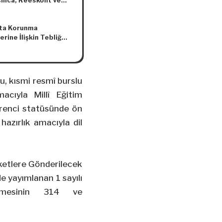
ınca, Reeskont ve
İşlemlerinde
acak Yıllık Faiz
tta Korunma
rı Hakkında Tebliğ
rine İlişkin Tebliğ
ğ No: 2017/10)
u, kısmi resmî burslu
cıyla Millî Eğitim
öğrenci statüsünde ön
hazırlık amacıyla dil
eketlere Gönderilecek
e yayımlanan 1 sayılı
namesinin 314 ve