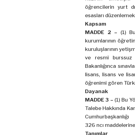
öğrencilerin yurt dı
esasları düzenlemekt
Kapsam
MADDE 2 –
(1) B
kurumlarının öğret
kuruluşlarının yetiş
ve resmî burssuz 
Bakanlığınca sınavla
lisans, lisans ve li
öğrenimi gören Türk 
Dayanak
MADDE 3 –
(1) Bu Y
Talebe Hakkında Kanu
Cumhurbaşkanlığ
326
ncı
maddelerine 
Tanımlar