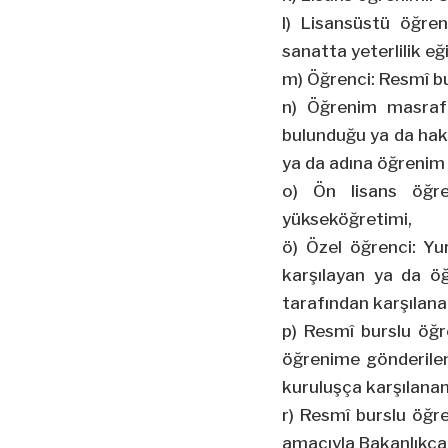
l) Lisansüstü öğre
sanatta yeterlilik eği
m) Öğrenci: Resmî bu
n) Öğrenim masrafı
bulunduğu ya da hakk
ya da adına öğrenim 
o) Ön lisans öğre
yükseköğretimi,
ö) Özel öğrenci: Yur
karşılayan ya da ö
tarafından karşılana
p) Resmî burslu öğr
öğrenime gönderile
kuruluşça karşılanan
r) Resmî burslu öğre
amacıyla Bakanlıkça 