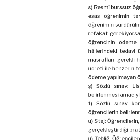
s) Resmî burssuz öğ
esas öğrenimin ta
öğrenimin sürdürülme
refakat gerekiyorsa
öğrencinin ödeme 
hâllerindeki tedavi 
masrafları, gerekli 
ücreti ile benzer nit
ödeme yapılmayan ö
ş) Sözlü sınav: Li
belirlenmesi amacıyl
t) Sözlü sınav ko
öğrencilerin belirle
u) Staj: Öğrencilerin
gerçekleştirdiği prat
ü) Tebliğ: Öğrencile