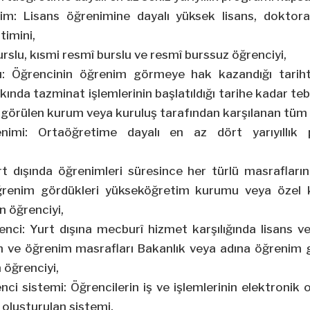
nim: Lisans öğrenimine dayalı yüksek lisans, doktora
timini,
rslu, kısmi resmî burslu ve resmî burssuz öğrenciyi,
: Öğrencinin öğrenim görmeye hak kazandığı tarih
ında tazminat işlemlerinin başlatıldığı tarihe kadar teb
görülen kurum veya kuruluş tarafından karşılanan tüm g
nimi: Ortaöğretime dayalı en az dört yarıyıllık
t dışında öğrenimleri süresince her türlü masraflarını
ğrenim gördükleri yükseköğretim kurumu veya özel 
n öğrenciyi,
enci: Yurt dışına mecburî hizmet karşılığında lisans v
n ve öğrenim masrafları Bakanlık veya adına öğrenim 
 öğrenciyi,
nci sistemi: Öğrencilerin iş ve işlemlerinin elektroni
oluşturulan sistemi,