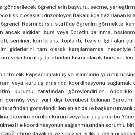
ına gönderilecek öğrencilerin başvuru, seçme, yerleştir
ce ilişkin esasları düzenleyen Bakanlıkça hazırlanan kıl
u öğrenci: Resmî burslu statüde öğrenim görmekte iken 
lan ancak aldıkları burs veya ücretin barınma, beslenm
reti, seminer, konferans, toplantı, teziyle ilgili alan çal
enim giderlerini tam olarak karşılamaması nedeniyle 
um veya kuruluş tarafından kısmi olarak burs verilen
,
Yönetmelik kapsamındaki iş ve işlemlerin yürütülmesin
rum veya kuruluş arasında koordinasyonu sağlamak 
etim kurumu tarafından görevlendirilen, öncelikle
 görmüş veya yurt dışı tecrübesi bulunan öğretim
tarafından görevlendirilen en az daire başkanı unvanlı 
Adına öğrenim görülen kurum veya kuruluşlarda bu Yön
ütülmesi ile koordinasyonun sağlanmasından sorumlu biri
Ortaöğretime dayalı en az sekiz yarıyıllık programı kap