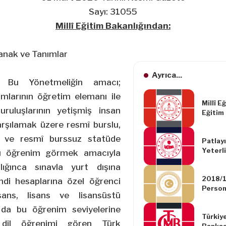
Sayı: 31055
Millî Eğitim Bakanlığından:
nak ve Tanımlar
Ayrıca...
) Bu Yönetmeliğin amacı;
mlarının öğretim elemanı ile
Millî E
uluşlarının yetişmiş insan
Eğitim
Yönetm
arşılamak üzere resmî burslu,
Yapılm
u ve resmî burssuz statüde
Patlay
Yönetm
Yeterli
tü öğrenim görmek amacıyla
Verilm
lığınca sınavla yurt dışına
Usuller
2018/1
Hakkın
endi hesaplarına özel öğrenci
Persone
Değişik
ans, lisans ve lisansüstü
İlişkin
Yönetm
Yapılm
da bu öğrenim seviyelerine
Türkiy
Hakkın
a dil öğrenimi gören Türk