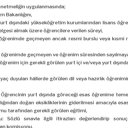
Yönetmeliğin uygulanmasında;
tim Bakanlığını,
Yurt dışındaki yükseköğretim kurumlarından lisans öğre
elgesi almak üzere öğrencilere verilen süreyi,
len öğrenimde geçmeyen ancak resmî burslu veya kısmi 
len öğrenimde geçmeyen ve öğrenim süresinden sayılmaya
 öğrenim için gerekli görülen yurt içi ve/veya yurt dışında
,
iyaç duyulan hâllerde görülen dil veya hazırlık öğreni
i: Öğrencinin yurt dışında göreceği esas öğrenime teme
ılığından doğan eksikliklerinin giderilmesi amacıyla e
u tarafından gerekli görülen eğitimi,
: Sözlü sınavla ilgili itirazları değerlendirip son
lan komisyonu,