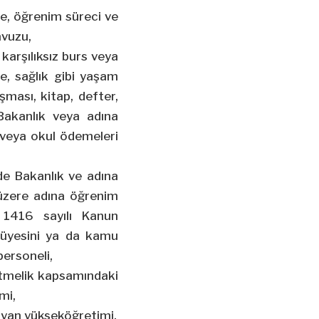
me, öğrenim süreci ve
avuzu,
karşılıksız burs veya
e, sağlık gibi yaşam
ışması, kitap, defter,
Bakanlık veya adına
 veya okul ödemeleri
de Bakanlık ve adına
üzere adına öğrenim
 1416 sayılı Kanun
 üyesini ya da kamu
personeli,
etmelik kapsamındaki
mi,
sayan yükseköğretimi,