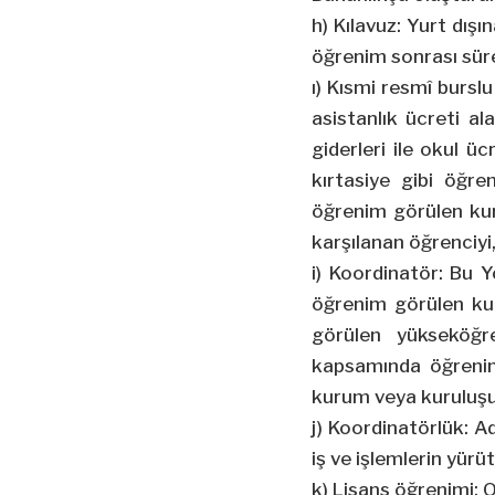
h) Kılavuz: Yurt dış
öğrenim sonrası süre
ı) Kısmi resmî bursl
asistanlık ücreti a
giderleri ile okul üc
kırtasiye gibi öğr
öğrenim görülen kur
karşılanan öğrenciyi
i) Koordinatör: Bu 
öğrenim görülen ku
görülen yükseköğr
kapsamında öğrenim
kurum veya kuruluşu 
j) Koordinatörlük: 
iş ve işlemlerin yür
k) Lisans öğrenimi: 