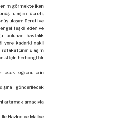
ğrenim görmekte iken
nüş ulaşım ücreti;
önüş ulaşım ücreti ve
engel teşkil eden ve
u bulunan hastalık
ği yere kadarki nakil
a refakatçinin ulaşım
disi için herhangi bir
ilecek öğrencilerin
ışına gönderilecek
rini artırmak amacıyla
 ile Hazine ve Maliye