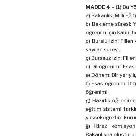
MADDE 4 –
(1) Bu 
a) Bakanlık: Millî Eği
b) Bekleme süresi: 
öğrenim için kabul b
c) Burslu izin: Fii
sayılan süreyi,
ç) Burssuz izin: Fii
d) Dil öğrenimi: Esas
e) Dönem: Bir yarıyılı
f) Esas öğrenim: İht
öğrenimi,
g) Hazırlık öğrenim
eğitim sistemi farkl
yükseköğretim kurum
ğ) İtiraz komisyonu
Bakanlıkça oluşturu