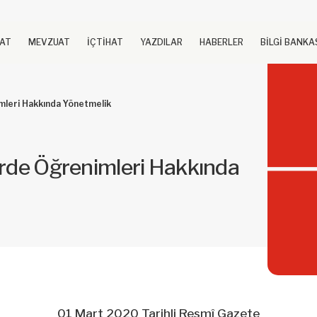
UAT
MEVZUAT
İÇTİHAT
YAZDILAR
HABERLER
BİLGİ BANKA
mleri Hakkında Yönetmelik
erde Öğrenimleri Hakkında
01 Mart 2020 Tarihli Resmî Gazete