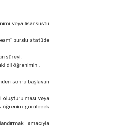
nimi veya lisansüstü
resmî burslu statüde
n süreyi,
ki dil öğrenimini,
minden sonra başlayan
l oluşturulması veya
sas öğrenim görülecek
uçlandırmak amacıyla