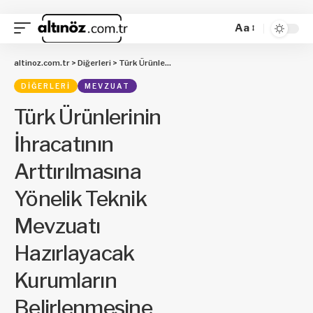
Aa
altinoz.com.tr
>
Diğerleri
>
Türk Ürünlerinin İhracatının Arttırılmasına Yönelik Teknik Mevzuatı Hazırlayacak Kurumların Belirlenmesine İlişkin Kararın Ekinde Yapılan Düzenlemenin Duyurulması Hakkında Tebliğ (Ürün Güvenliği ve Denetimi: 2019/29)
DIĞERLERI
MEVZUAT
Türk Ürünlerinin
İhracatının
Arttırılmasına
Yönelik Teknik
Mevzuatı
Hazırlayacak
Kurumların
Belirlenmesine