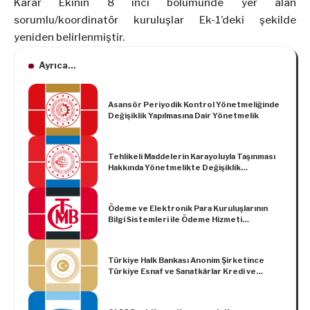
Karar Ekinin 8 inci bölümünde yer alan
sorumlu/koordinatör kuruluşlar Ek-1’deki şekilde
yeniden belirlenmiştir.
Ayrıca...
Asansör Periyodik Kontrol Yönetmeliğinde
Değişiklik Yapılmasına Dair Yönetmelik
Tehlikeli Maddelerin Karayoluyla Taşınması
Hakkında Yönetmelikte Değişiklik
Yapılmasına Dair Yönetmelik
Ödeme ve Elektronik Para Kuruluşlarının
Bilgi Sistemleri ile Ödeme Hizmeti
Sağlayıcılarının Ödeme Hizmetleri Alanındaki
Veri Paylaşım Servislerine İlişkin Tebliğde
Değişiklik Yapılmasına Dair Tebliğ
Türkiye Halk Bankası Anonim Şirketince
Türkiye Esnaf ve Sanatkârlar Kredi ve
Kefalet Kooperatifleri Birlikleri Merkez
Birliğine Bağlı Bölge Birliklerine Ortak Olan
Esnaf ve Sanatkârlar Kredi ve Kefalet