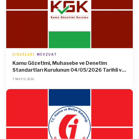
DIĞERLERI
MEVZUAT
Kamu Gözetimi, Muhasebe ve Denetim
Standartları Kurulunun 04/05/2026 Tarihli ve
75935942-050.01.04-[01/42169] Sayılı
7 MAYIS 2026
Kararı