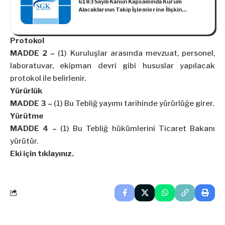
6183 Sayılı Kanun Kapsamında Kurum
Kooperatifleri Kefaletiyle veya Doğrudan
Alacaklarının Takip İşlemlerine İlişkin
Esnaf ve Sanatkârlara Kredi
2024/12 Sayılı SGK Genelgesi
Kullandırılmasına Dair 13/1/2015 Tarihli ve
2015/7183 Sayılı Bakanlar Kurulu Kararında
Değişiklik Yapılması Hakkında Karar (BKK
Protokol
2015/8296)
MADDE 2 –
(1) Kuruluşlar arasında mevzuat, personel,
laboratuvar, ekipman devri gibi hususlar yapılacak
protokol ile belirlenir.
Yürürlük
MADDE 3 –
(1) Bu Tebliğ yayımı tarihinde yürürlüğe girer.
Yürütme
MADDE 4 –
(1) Bu Tebliğ hükümlerini Ticaret Bakanı
yürütür.
Eki için tıklayınız.