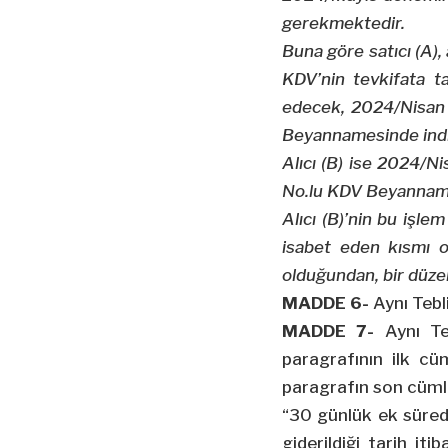
gerekmektedir.
Buna göre satıcı (A),
KDV’nin tevkifata t
edecek, 2024/Nisan 
Beyannamesinde indi
Alıcı (B) ise 2024/N
No.lu KDV Beyanname
Alıcı (B)’nin bu işl
isabet eden kısmı 
olduğundan, bir düze
MADDE 6-
Aynı Tebl
MADDE 7-
Aynı Te
paragrafının ilk cü
paragrafın son cümles
“30 günlük ek sürede
giderildiği tarih iti