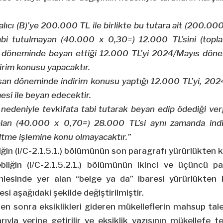
 alıcı (B)’ye 200.000 TL ile birlikte bu tutara ait (200.
abi tutulmayan (40.000 x 0,30=) 12.000 TL’sini (top
döneminde beyan ettiği 12.000 TL’yi 2024/Mayıs döne
rim konusu yapacaktır.
isan döneminde indirim konusu yaptığı 12.000 TL’yi, 2
si ile beyan edecektir.
em nedeniyle tevkifata tabi tutarak beyan edip ödediği ve
olan (40.000 x 0,70=) 28.000 TL’si aynı zamanda indi
ltme işlemine konu olmayacaktır.”
iğin (I/C-2.1.5.1.) bölümünün son paragrafı yürürlükten ka
bliğin (I/C-2.1.5.2.1.) bölümünün ikinci ve üçüncü par
mlesinde yer alan “belge ya da” ibaresi yürürlükten ka
i aşağıdaki şekilde değiştirilmiştir.
n sonra eksiklikleri gideren mükelleflerin mahsup talepl
barıyla yerine getirilir ve eksiklik yazısının mükellefe teb