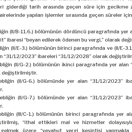
leri giderdiği tarih arasında geçen süre için gecikme
 dairelerinde yapılan işlemler sırasında geçen süreler i
iğin (II/B-11.6.) bölümünün dördüncü paragrafında yer 
t” ibaresi “beyan edilerek ödenen bu vergi,” olarak değişt
iğin (II/E-3.) bölümünün birinci paragrafında ve (II/E-3.
n “31/12/2023” ibareleri “31/12/2028” olarak değiştirilm
bliğin (II/G-2.) bölümünün ikinci paragrafında yer alan
değiştirilmiştir.
ebliğin (II/G-6.) bölümünde yer alan “31/12/2023” ib
r.
ebliğin (II/G-7.) bölümünde yer alan “31/12/2023” ib
r.
bliğin (III/C-1.) bölümünün birinci paragrafında yer a
tirilmiş, “ithal ettikleri mal ve hizmetler dolayısıyl
 gelmek üzere “veyahut vergi kesintisi yapmakla 