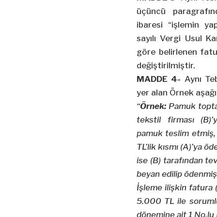
üçüncü paragrafın
ibaresi “işlemin yap
sayılı Vergi Usul 
göre belirlenen fatu
değiştirilmiştir.
MADDE 4-
Aynı Teb
yer alan Örnek aşağıd
“
Örnek:
Pamuk toptan
tekstil firması (B
pamuk teslim etmiş
TL’lik kısmı (A)’ya ö
ise (B) tarafından t
beyan edilip ödenmişt
İşleme ilişkin fatura 
5.000 TL ile soruml
dönemine ait 1 No.l