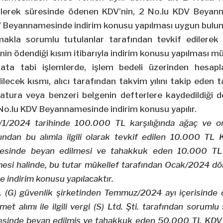
ilerek süresinde ödenen KDV’nin, 2 No.lu KDV Beyann
 Beyannamesinde indirim konusu yapılması uygun bulu
pmakla sorumlu tutulanlar tarafından tevkif edilerek
in ödendiği kısım itibarıyla indirim konusu yapılması 
fata tabi işlemlerde, işlem bedeli üzerinden hesapl
lecek kısmı, alıcı tarafından takvim yılını takip eden 
fatura veya benzeri belgenin defterlere kaydedildiği 
No.lu KDV Beyannamesinde indirim konusu yapılır.
/1/2024 tarihinde 100.000 TL karşılığında ağaç ve or
afından bu alımla ilgili olarak tevkif edilen 10.000 T
resinde beyan edilmesi ve tahakkuk eden 10.000 TL
esi halinde, bu tutar mükellef tarafından Ocak/2024 dön
indirim konusu yapılacaktır.
ti. (G) güvenlik şirketinden Temmuz/2024 ayı içerisinde 
zmet alımı ile ilgili vergi (S) Ltd. Şti. tarafından sorumlu
esinde beyan edilmiş ve tahakkuk eden 50.000 TL KDV 