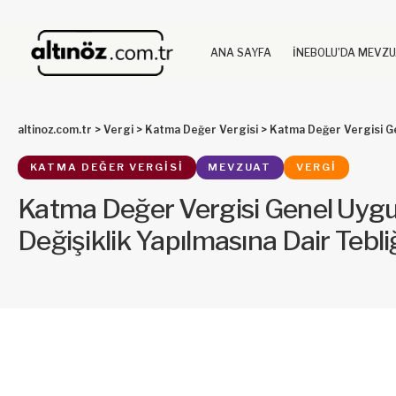
ANA SAYFA
İNEBOLU’DA MEVZ
altinoz.com.tr
>
Vergi
>
Katma Değer Vergisi
>
Katma Değer Vergisi Genel Uy
KATMA DEĞER VERGISI
MEVZUAT
VERGI
Katma Değer Vergisi Genel Uygu
Değişiklik Yapılmasına Dair Tebli