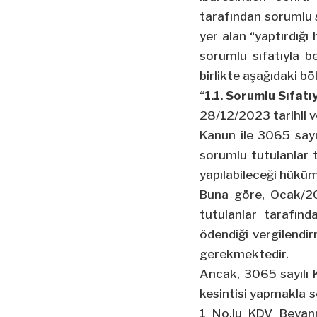
tarafından sorumlu s
yer alan “yaptırdığı
sorumlu sıfatıyla b
birlikte aşağıdaki bö
“
1.1. Sorumlu Sıfat
28/12/2023 tarihli v
Kanun ile 3065 sayı
sorumlu tutulanlar 
yapılabileceği hüküm 
Buna göre, Ocak/20
tutulanlar tarafın
ödendiği vergilendi
gerekmektedir.
Ancak, 3065 sayılı 
kesintisi yapmakla s
1 No.lu KDV Beyan