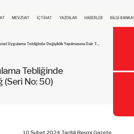
UAT
MEVZUAT
İÇTİHAT
YAZDILAR
HABERLER
BİLGİ BANKA
gulama Tebliğinde Değişiklik Yapılmasına Dair Tebliğ (Seri No: 50)
lama Tebliğinde
ğ (Seri No: 50)
10 Şubat 2024 Tarihli Resmî Gazete