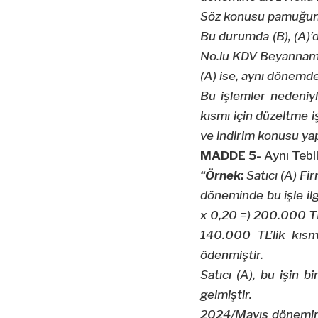
Söz konusu pamuğun (1
Bu durumda (B), (A)’
No.lu KDV Beyanname
(A) ise, aynı dönemd
Bu işlemler nedeniyl
kısmı için düzeltme i
ve indirim konusu yap
MADDE 5-
Aynı Tebl
“
Örnek:
Satıcı (A) Fi
döneminde bu işle il
x 0,20 =) 200.000 T
140.000 TL’lik kısmı
ödenmiştir.
Satıcı (A), bu işin
gelmiştir.
2024/Mayıs döneminde