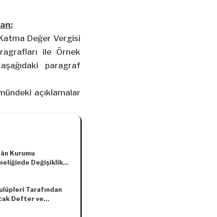
dan:
 Katma Değer Vergisi
ragrafları ile Örnek
aşağıdaki paragraf
lümündeki açıklamalar
İlân Kurumu
eliğinde Değişiklik
asına Dair
elik
ulüpleri Tarafından
cak Defter ve
ar Hakkında