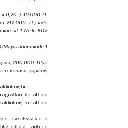
000 x 0,20=) 40.000 TL
lam 212.000 TL) iade
mine ait 1 No.lu KDV
024/Mayıs döneminde 1
rginin, 200.000 TL’ye
rim konusu yapılmış
ldırılmıştır.
agrafları ile altıncı
ldırılmış ve altıncı
eri ise eksikliklerin
liğ edildiği tarih ile