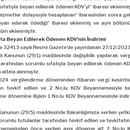
ıfatıyla beyan edilerek ödenen KDV’yi” ibaresi eklenmiş
 hizmetler dolayısıyla hesaplanan” ibaresinden sonra ge
eyan ederek ödediği” ibaresi eklenmiş ve aynı bölümü
lüm eklenmiştir.
ıyla Beyan Edilerek Ödenen KDV’nin İndirimi
e 32413 sayılı Resmî Gazete’de yayımlanan 27/12/2023 t
lı Kanunun (29/1) maddesinde değişiklik yapılarak verg
tarafından sorumlu sıfatıyla beyan edilerek ödenen KD
altına alınmıştır.
24 vergilendirme döneminden itibaren vergi kesinti
dan tevkif edilen ve 2 No.lu KDV Beyannamesiyle be
rme dönemine ilişkin 1 No.lu KDV Beyannamesinde indi
Kanunun (29/5) maddesinde Bakanlığımıza verilen yetki
orumlu tutulanlar tarafından tevkif edilen ve tevkifatın
namesinden önce verilen aynı döneme ait 2 No.lu 