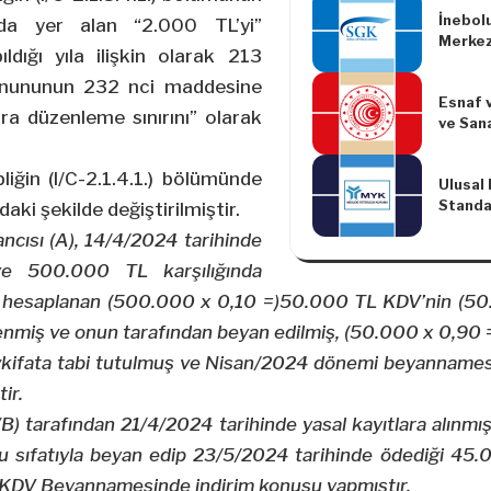
Yönetm
İnebol
da yer alan “2.000 TL’yi”
Merkez
ıldığı yıla ilişkin olarak 213
Kanununun 232 nci maddesine
Esnaf v
ra düzenleme sınırını” olarak
ve Sana
Koordi
30/01/
liğin (I/C-2.1.4.1.) bölümünde
Ulusal
Sayılı 
Standa
aki şekilde değiştirilmiştir.
Tebliğd
cısı (A), 14/4/2024 tarihinde
Yapılm
(Tebli
)’ye 500.000 TL karşılığında
, hesaplanan (500.000 x 0,10 =)50.000 TL KDV’nin (50
denmiş ve onun tarafından beyan edilmiş, (50.000 x 0,90 
evkifata tabi tutulmuş ve Nisan/2024 dönemi beyannamesi 
ir.
(B) tarafından 21/4/2024 tarihinde yasal kayıtlara alınmışt
u sıfatıyla beyan edip 23/5/2024 tarihinde ödediği 45.
u KDV Beyannamesinde indirim konusu yapmıştır.