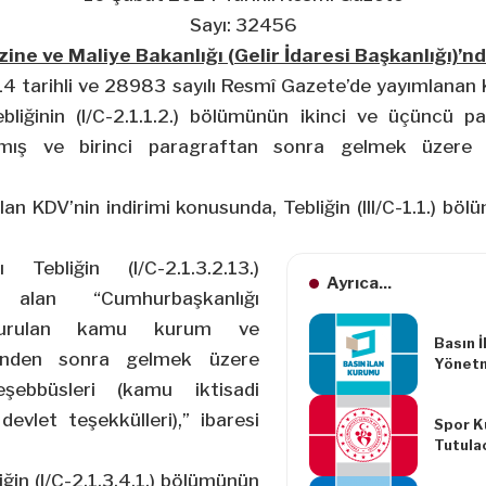
Sayı: 32456
ine ve Maliye Bakanlığı (Gelir İdaresi Başkanlığı)’n
4 tarihli ve 28983 sayılı Resmî Gazete’de yayımlanan
iğinin (I/C-2.1.1.2.) bölümünün ikinci ve üçüncü pa
rılmış ve birinci paragraftan sonra gelmek üzere 
lan KDV’nin indirimi konusunda, Tebliğin (III/C-1.1.) bö
ı Tebliğin (I/C-2.1.3.2.13.)
Ayrıca...
alan “Cumhurbaşkanlığı
 kurulan kamu kurum ve
Basın 
esinden sonra gelmek üzere
Yönetm
Yapılm
şebbüsleri (kamu iktisadi
Yönetm
 devlet teşekkülleri),” ibaresi
Spor K
Tutula
Kayıtl
iğin (I/C-2.1.3.4.1.) bölümünün