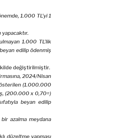
önemde, 1.000 TL’yi 1
 yapacaktır.
tulmayan 1.000 TL’lik
a beyan edilip ödenmiş
ilde değiştirilmiştir.
) Firmasına, 2024/Nisan
gösterilen (1.000.000
ş, (200.000 x 0,70=)
ıfatıyla beyan edilip
k bir azalma meydana
ıklı düzeltme yapması