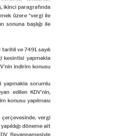
, ikinci paragrafında
lmek üzere “vergi ile
n sonuna başlığı ile
arihli ve 7491 sayılı
i kesintisi yapmakla
V’nin indirim konusu
si yapmakla sorumlu
yan edilen KDV’nin,
rim konusu yapılması
 çerçevesinde, vergi
 yapıldığı döneme ait
KDV Beyannamesiyle