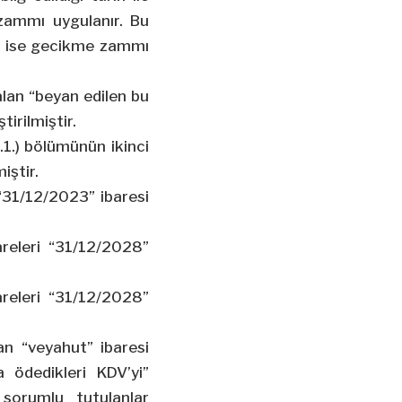
 zammı uygulanır. Bu
çin ise gecikme zammı
alan “beyan edilen bu
irilmiştir.
1.1.) bölümünün ikinci
iştir.
 “31/12/2023” ibaresi
areleri “31/12/2028”
areleri “31/12/2028”
lan “veyahut” ibaresi
a ödedikleri KDV’yi”
sorumlu tutulanlar