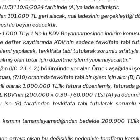
/5)’i 10/6/2024 tarihinde (A)’ya iade edilmiştir.
dan 101.000 TL geri alacak, mal iadesinin gerçekleştiği d
si ile beyan edecektir.
e 1.000 TL’yi 1 No.lu KDV Beyannamesinde indirim konusu
e defter kayıtlarında KDV’nin sadece tevkifata tabi tu
şlemi yapılacak, tevkifata tabi tutularak sorumlu sıfatıyl
ılmış olan tutar için düzeltme işlemi yapılmayacaktır.”
iğin (I/C-2.1.4.2.) bölümünde yer alan Örnek aşağıdaki şek
rması, (7/10) oranında tevkifata tabi bir işlem için alıcı (B
gili olarak 1.000.000 TL’lik fatura düzenlemiş, faturada 
L KDV’nin (200.000 x 0,30=) 60.000 TL’si (A)’ya ödenmi
 ise (B) tarafından tevkifata tabi tutularak sorumlu s
 bir kısmını tamamlayamadığından bedelde 200.000 TL’li
 ortaya çıkan bu değişiklik nedeniyle tarafların karşıl