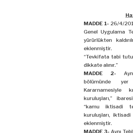
Haz
MADDE 1-
26/4/201
Genel Uygulama Tebl
yürürlükten kaldı
eklenmiştir.
“Tevkifata tabi tutu
dikkate alınır.”
MADDE 2-
Ayn
bölümünde yer 
Kararnamesiyle
kuruluşları,” ibar
“kamu iktisadi te
kuruluşları, iktisadi
eklenmiştir.
MADDE 3-
Aynı Tebl