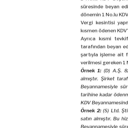
süresinde beyan ed
dönemin 1 No.lu KDV
Vergi kesintisi ya
kısmen ödenen KDV’n
Ayrıca kısmi tevki
tarafından beyan edi
şartıyla işleme ait 
verilmesi gereken 1 
Örnek 1:
(D) A.Ş. 8
almıştır. Şirket tar
Beyannamesiyle sü
tarihine kadar ödenm
KDV Beyannamesinde 
Örnek 2:
(S) Ltd. Ş
satın almıştır. Bu hi
Beyannamesiyle sür