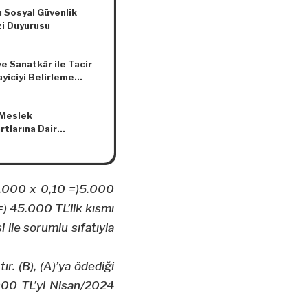
elik
u Sosyal Güvenlik
i Duyurusu
e Sanatkâr ile Tacir
yiciyi Belirleme
nasyon Kurulunun
2019 Tarihli ve 3
 Meslek
Kararı
rtlarına Dair
e Değişiklik
asına Dair Tebliğ
ğ No: 2017/12)
.000 x 0,10 =)5.000
=) 45.000 TL’lik kısmı
ile sorumlu sıfatıyla
ır. (B), (A)’ya ödediği
000 TL’yi Nisan/2024