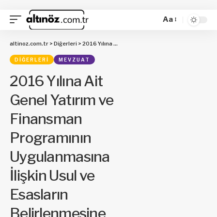
Aa
altinoz.com.tr
>
Diğerleri
>
2016 Yılına Ait Genel Yatırım ve Finansman Programının Uygulanmasına İlişkin Usul ve Esasların Belirlenmesine Dair Tebliğ
DIĞERLERI
MEVZUAT
2016 Yılına Ait
Genel Yatırım ve
Finansman
Programının
Uygulanmasına
İlişkin Usul ve
Esasların
Belirlenmesine