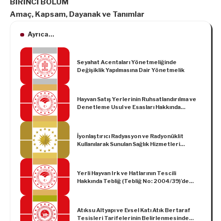
BİRİNCİ BÖLÜM
Amaç, Kapsam, Dayanak ve Tanımlar
Ayrıca...
Seyahat Acentaları Yönetmeliğinde
Değişiklik Yapılmasına Dair Yönetmelik
Hayvan Satış Yerlerinin Ruhsatlandırılma ve
Denetleme Usul ve Esasları Hakkında
Yönetmelikte Değişiklik Yapılmasına Dair
Yönetmelik
İyonlaştırıcı Radyasyon ve Radyonüklit
Kullanılarak Sunulan Sağlık Hizmetleri
Hakkında Yönetmelik (Karar Sayısı: 5530)
Yerli Hayvan Irk ve Hatlarının Tescili
Hakkında Tebliğ (Tebliğ No: 2004/39)’de
Değişiklik Yapılmasına Dair Tebliğ (No:
2020/22)
Atıksu Altyapı ve Evsel Katı Atık Bertaraf
Tesisleri Tarifelerinin Belirlenmesinde