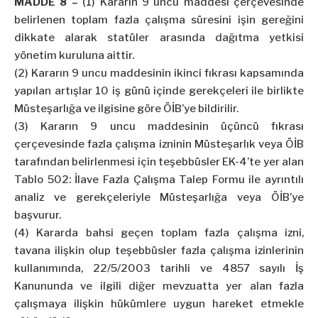
MADDE 8 –
(1) Kararın 9 uncu maddesi çerçevesinde
belirlenen toplam fazla çalışma süresini işin gereğini
dikkate alarak statüler arasında dağıtma yetkisi
yönetim kuruluna aittir.
(2) Kararın 9 uncu maddesinin ikinci fıkrası kapsamında
yapılan artışlar 10 iş günü içinde gerekçeleri ile birlikte
Müsteşarlığa ve ilgisine göre ÖİB’ye bildirilir.
(3) Kararın 9 uncu maddesinin üçüncü fıkrası
çerçevesinde fazla çalışma izninin Müsteşarlık veya ÖİB
tarafından belirlenmesi için teşebbüsler EK-4’te yer alan
Tablo 502: İlave Fazla Çalışma Talep Formu ile ayrıntılı
analiz ve gerekçeleriyle Müsteşarlığa veya ÖİB’ye
başvurur.
(4) Kararda bahsi geçen toplam fazla çalışma izni,
tavana ilişkin olup teşebbüsler fazla çalışma izinlerinin
kullanımında, 22/5/2003 tarihli ve 4857 sayılı İş
Kanununda ve ilgili diğer mevzuatta yer alan fazla
çalışmaya ilişkin hükümlere uygun hareket etmekle