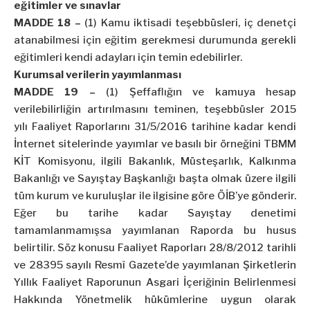
eğitimler ve sınavlar
MADDE 18 –
(1) Kamu iktisadi teşebbüsleri, iç denetçi
atanabilmesi için eğitim gerekmesi durumunda gerekli
eğitimleri kendi adayları için temin edebilirler.
Kurumsal verilerin yayımlanması
MADDE 19 –
(1) Şeffaflığın ve kamuya hesap
verilebilirliğin artırılmasını teminen, teşebbüsler 2015
yılı Faaliyet Raporlarını 31/5/2016 tarihine kadar kendi
İnternet sitelerinde yayımlar ve basılı bir örneğini TBMM
KİT Komisyonu, ilgili Bakanlık, Müsteşarlık, Kalkınma
Bakanlığı ve Sayıştay Başkanlığı başta olmak üzere ilgili
tüm kurum ve kuruluşlar ile ilgisine göre ÖİB’ye gönderir.
Eğer bu tarihe kadar Sayıştay denetimi
tamamlanmamışsa yayımlanan Raporda bu husus
belirtilir. Söz konusu Faaliyet Raporları 28/8/2012 tarihli
ve 28395 sayılı Resmî Gazete’de yayımlanan Şirketlerin
Yıllık Faaliyet Raporunun Asgari İçeriğinin Belirlenmesi
Hakkında Yönetmelik hükümlerine uygun olarak