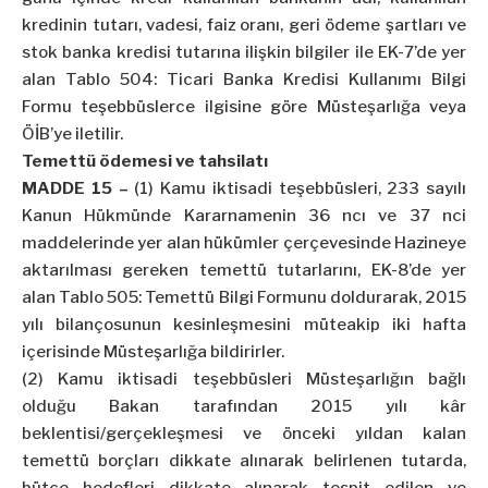
kredinin tutarı, vadesi, faiz oranı, geri ödeme şartları ve
stok banka kredisi tutarına ilişkin bilgiler ile EK-7’de yer
alan Tablo 504: Ticari Banka Kredisi Kullanımı Bilgi
Formu teşebbüslerce ilgisine göre Müsteşarlığa veya
ÖİB’ye iletilir.
Temettü ödemesi ve tahsilatı
MADDE 15 –
(1) Kamu iktisadi teşebbüsleri, 233 sayılı
Kanun Hükmünde Kararnamenin 36 ncı ve 37 nci
maddelerinde yer alan hükümler çerçevesinde Hazineye
aktarılması gereken temettü tutarlarını, EK-8’de yer
alan Tablo 505: Temettü Bilgi Formunu doldurarak, 2015
yılı bilançosunun kesinleşmesini müteakip iki hafta
içerisinde Müsteşarlığa bildirirler.
(2) Kamu iktisadi teşebbüsleri Müsteşarlığın bağlı
olduğu Bakan tarafından 2015 yılı kâr
beklentisi/gerçekleşmesi ve önceki yıldan kalan
temettü borçları dikkate alınarak belirlenen tutarda,