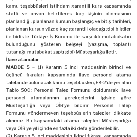
kamu teşebbüsleri istihdam garantili kurs kapsamında
statü ve unvan belirtilerek kaç kişinin alınmasının
planlandığı, planlanan kursun başlangıç ve bitiş tarihleri,
planlanan kursun yüzde kaç garantili olacağı gibi bilgiler
ile birlikte Türkiye İş Kurumu ile karşılıklı mutabakatın
bulunduğunu gösteren belgeyi (yazışma, toplantı
tutanağı, mutabakat zaptı gibi) Müsteşarlığa iletir.
İlave atamalar
MADDE 5 –
(1) Kararın 5 inci maddesinin birinci ve
üçüncü fıkraları kapsamında ilave personel atama
talebinde bulunacak kamu teşebbüsleri, EK-2’de yer alan
Tablo 500: Personel Talep Formunu doldurarak ilave
personel atamalarının gerekçelerini ilgisine göre
Müsteşarlığa veya ÖİB’ye bildirir. Personel Talep
Formunu göndermeyen teşebbüslerin talepleri dikkate
alınmaz. Bu kapsamdaki atama talepleri Müsteşarlığa
veya ÖİB’ye yıl içinde en fazla iki defa gönderilebilir.
(2) Kararın 5 inci maddesinin ikinci fıkrası kapsamında