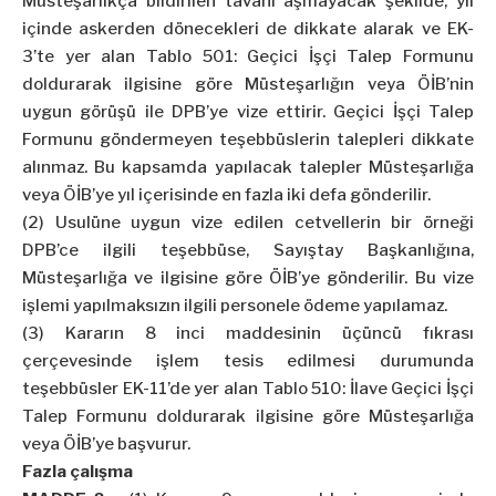
Müsteşarlıkça bildirilen tavanı aşmayacak şekilde, yıl
içinde askerden dönecekleri de dikkate alarak ve EK-
3’te yer alan Tablo 501: Geçici İşçi Talep Formunu
doldurarak ilgisine göre Müsteşarlığın veya ÖİB’nin
uygun görüşü ile DPB’ye vize ettirir. Geçici İşçi Talep
Formunu göndermeyen teşebbüslerin talepleri dikkate
alınmaz. Bu kapsamda yapılacak talepler Müsteşarlığa
veya ÖİB’ye yıl içerisinde en fazla iki defa gönderilir.
(2) Usulüne uygun vize edilen cetvellerin bir örneği
DPB’ce ilgili teşebbüse, Sayıştay Başkanlığına,
Müsteşarlığa ve ilgisine göre ÖİB’ye gönderilir. Bu vize
işlemi yapılmaksızın ilgili personele ödeme yapılamaz.
(3) Kararın 8 inci maddesinin üçüncü fıkrası
çerçevesinde işlem tesis edilmesi durumunda
teşebbüsler EK-11’de yer alan Tablo 510: İlave Geçici İşçi
Talep Formunu doldurarak ilgisine göre Müsteşarlığa
veya ÖİB’ye başvurur.
Fazla çalışma