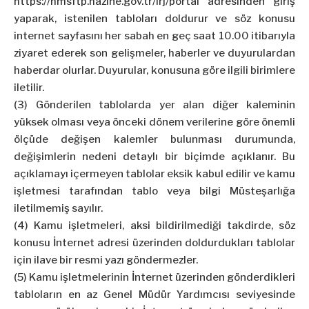
https://hmsftp.hazine.gov.tr/irj/portal adresinden giriş
yaparak, istenilen tabloları doldurur ve söz konusu
internet sayfasını her sabah en geç saat 10.00 itibarıyla
ziyaret ederek son gelişmeler, haberler ve duyurulardan
haberdar olurlar. Duyurular, konusuna göre ilgili birimlere
iletilir.
(3) Gönderilen tablolarda yer alan diğer kaleminin
yüksek olması veya önceki dönem verilerine göre önemli
ölçüde değişen kalemler bulunması durumunda,
değişimlerin nedeni detaylı bir biçimde açıklanır. Bu
açıklamayı içermeyen tablolar eksik kabul edilir ve kamu
işletmesi tarafından tablo veya bilgi Müsteşarlığa
iletilmemiş sayılır.
(4) Kamu işletmeleri, aksi bildirilmediği takdirde, söz
konusu İnternet adresi üzerinden doldurdukları tablolar
için ilave bir resmi yazı göndermezler.
(5) Kamu işletmelerinin İnternet üzerinden gönderdikleri
tabloların en az Genel Müdür Yardımcısı seviyesinde