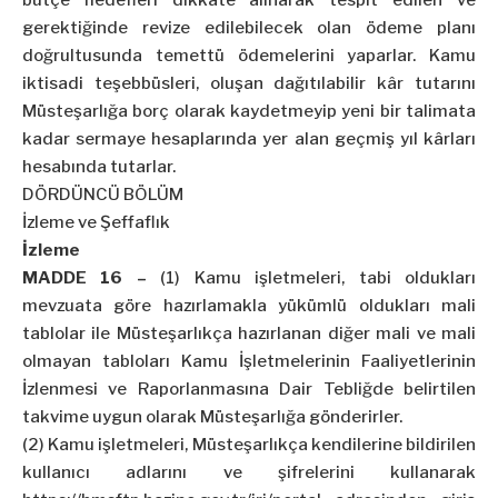
bütçe hedefleri dikkate alınarak tespit edilen ve
gerektiğinde revize edilebilecek olan ödeme planı
doğrultusunda temettü ödemelerini yaparlar. Kamu
iktisadi teşebbüsleri, oluşan dağıtılabilir kâr tutarını
Müsteşarlığa borç olarak kaydetmeyip yeni bir talimata
kadar sermaye hesaplarında yer alan geçmiş yıl kârları
hesabında tutarlar.
DÖRDÜNCÜ BÖLÜM
İzleme ve Şeffaflık
İzleme
MADDE 16 –
(1) Kamu işletmeleri, tabi oldukları
mevzuata göre hazırlamakla yükümlü oldukları mali
tablolar ile Müsteşarlıkça hazırlanan diğer mali ve mali
olmayan tabloları Kamu İşletmelerinin Faaliyetlerinin
İzlenmesi ve Raporlanmasına Dair Tebliğde belirtilen
takvime uygun olarak Müsteşarlığa gönderirler.
(2) Kamu işletmeleri, Müsteşarlıkça kendilerine bildirilen
kullanıcı adlarını ve şifrelerini kullanarak