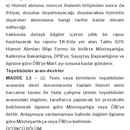
e) Hizmet alımına, mevcut ihalenin bitişinden sonra da
ihtiyaç duyulup duyulmayacağı, duyulacaksa hizmetin
dışarıdan alınmasına hangi tarihe kadar devam
edileceği,
hakkında detaylı bilgiler içeren yıllık bir rapor
hazırlayarak bu raporu EK-6’da yer alan Tablo 509:
Hizmet Alımları Bilgi Formu ile birlikte Müsteşarlığa,
Kalkınma Bakanlığına, DPB’ye, Sayıştay Başkanlığına ve
ilgisine göre ÖİB’ye Mart ayı sonuna kadar gönderir.
Teşebbüsler arası devirler
MADDE 13 –
(1) Tesis veya birimlerin teşebbüsler
arasında devri durumlarında toplam hizmet alımı
harcama tavanı ile fazla çalışma izninin teşebbüsler
arasındaki dağılımı, taraflarca yapılacak bir protokolle
belirlenerek ilgisine göre Müsteşarlığa veya ÖİB’ye
iletilir. Anlaşmaya varılamaması halinde dağılım ilgisine
göre Müsteşarlıkça veya ÖİB’ce belirlenir.
ÜÇÜNCÜ BÖLÜM