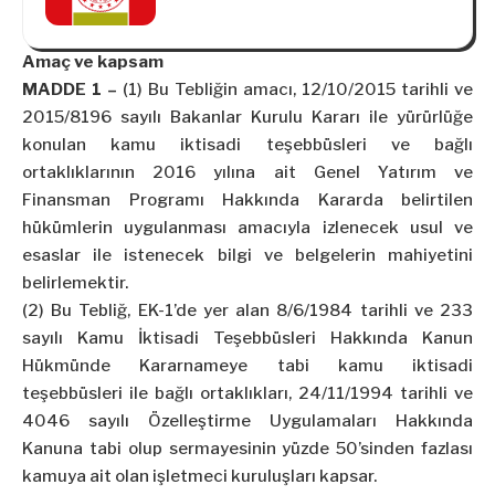
Uyulacak Usul ve Esaslara İlişkin
Yönetmelikte Değişiklik Yapılmasına Dair
Yönetmelik
Amaç ve kapsam
MADDE 1 –
(1) Bu Tebliğin amacı, 12/10/2015 tarihli ve
2015/8196 sayılı Bakanlar Kurulu Kararı ile yürürlüğe
konulan kamu iktisadi teşebbüsleri ve bağlı
ortaklıklarının 2016 yılına ait Genel Yatırım ve
Finansman Programı Hakkında Kararda belirtilen
hükümlerin uygulanması amacıyla izlenecek usul ve
esaslar ile istenecek bilgi ve belgelerin mahiyetini
belirlemektir.
(2) Bu Tebliğ, EK-1’de yer alan 8/6/1984 tarihli ve 233
sayılı Kamu İktisadi Teşebbüsleri Hakkında Kanun
Hükmünde Kararnameye tabi kamu iktisadi
teşebbüsleri ile bağlı ortaklıkları, 24/11/1994 tarihli ve
4046 sayılı Özelleştirme Uygulamaları Hakkında
Kanuna tabi olup sermayesinin yüzde 50’sinden fazlası
kamuya ait olan işletmeci kuruluşları kapsar.