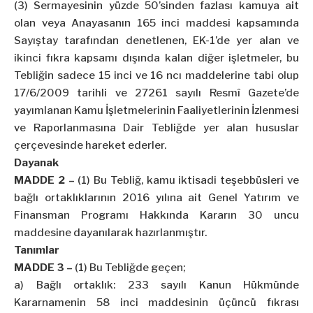
(3) Sermayesinin yüzde 50’sinden fazlası kamuya ait
olan veya Anayasanın 165 inci maddesi kapsamında
Sayıştay tarafından denetlenen, EK-1’de yer alan ve
ikinci fıkra kapsamı dışında kalan diğer işletmeler, bu
Tebliğin sadece 15 inci ve 16 ncı maddelerine tabi olup
17/6/2009 tarihli ve 27261 sayılı Resmî Gazete’de
yayımlanan Kamu İşletmelerinin Faaliyetlerinin İzlenmesi
ve Raporlanmasına Dair Tebliğde yer alan hususlar
çerçevesinde hareket ederler.
Dayanak
MADDE 2 –
(1) Bu Tebliğ, kamu iktisadi teşebbüsleri ve
bağlı ortaklıklarının 2016 yılına ait Genel Yatırım ve
Finansman Programı Hakkında Kararın 30 uncu
maddesine dayanılarak hazırlanmıştır.
Tanımlar
MADDE 3 –
(1) Bu Tebliğde geçen;
a) Bağlı ortaklık: 233 sayılı Kanun Hükmünde
Kararnamenin 58 inci maddesinin üçüncü fıkrası