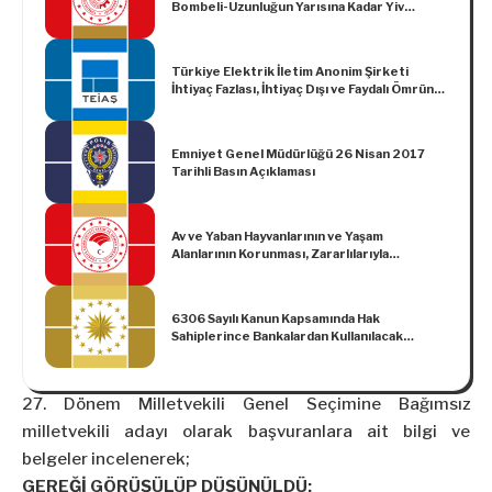
Bombeli-Uzunluğun Yarısına Kadar Yiv
Açılmış Standardı ile İlgili Tebliğ (No: MSG-
MS-2020/20)
Türkiye Elektrik İletim Anonim Şirketi
İhtiyaç Fazlası, İhtiyaç Dışı ve Faydalı Ömrünü
Doldurmuş Malzeme, Hurda Malzeme,
Ekonomik Ömrünü Doldurmuş Taşıt ve İş
Makineleri Değerlendirme Yönetmeliğinde
Emniyet Genel Müdürlüğü 26 Nisan 2017
Değişiklik Yapılmasına Dair Yönetmelik
Tarihli Basın Açıklaması
Av ve Yaban Hayvanlarının ve Yaşam
Alanlarının Korunması, Zararlılarıyla
Mücadele Usul ve Esasları Hakkında
Yönetmelikte Değişiklik Yapılmasına Dair
Yönetmelik
6306 Sayılı Kanun Kapsamında Hak
Sahiplerince Bankalardan Kullanılacak
Kredilere Sağlanacak Faiz Desteğine İlişkin
Kararda Değişiklik Yapılmasına Dair Karar
(Karar Sayısı: 5144)
27. Dönem Milletvekili Genel Seçimine Bağımsız
milletvekili adayı olarak başvuranlara ait bilgi ve
belgeler incelenerek;
GEREĞİ GÖRÜŞÜLÜP DÜŞÜNÜLDÜ: