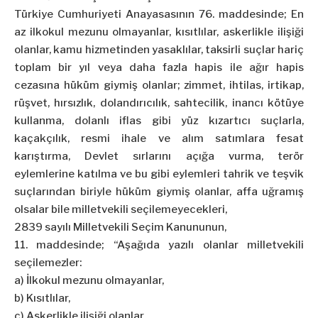
Türkiye Cumhuriyeti Anayasasının 76. maddesinde; En
az ilkokul mezunu olmayanlar, kısıtlılar, askerlikle ilişiği
olanlar, kamu hizmetinden yasaklılar, taksirli suçlar hariç
toplam bir yıl veya daha fazla hapis ile ağır hapis
cezasına hüküm giymiş olanlar; zimmet, ihtilas, irtikap,
rüşvet, hırsızlık, dolandırıcılık, sahtecilik, inancı kötüye
kullanma, dolanlı iflas gibi yüz kızartıcı suçlarla,
kaçakçılık, resmi ihale ve alım satımlara fesat
karıştırma, Devlet sırlarını açığa vurma, terör
eylemlerine katılma ve bu gibi eylemleri tahrik ve teşvik
suçlarından biriyle hüküm giymiş olanlar, affa uğramış
olsalar bile milletvekili seçilemeyecekleri,
2839 sayılı Milletvekili Seçim Kanununun,
11. maddesinde; “Aşağıda yazılı olanlar milletvekili
seçilemezler:
a) İlkokul mezunu olmayanlar,
b) Kısıtlılar,
c) Askerlikle ilişiği olanlar,