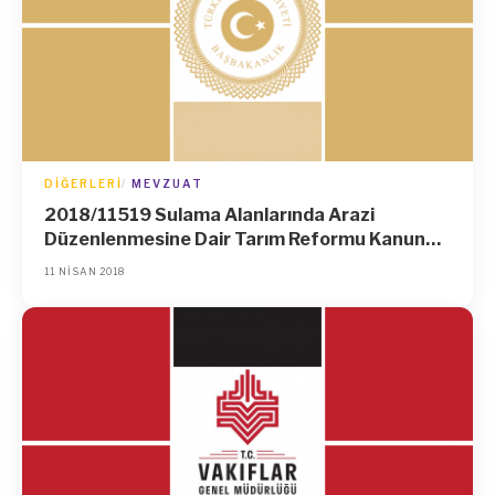
DIĞERLERI
MEVZUAT
2018/11519 Sulama Alanlarında Arazi
Düzenlenmesine Dair Tarım Reformu Kanunu
Uygulama Yönetmeliğinde Değişiklik
11 NISAN 2018
Yapılmasına Dair Yönetmelik