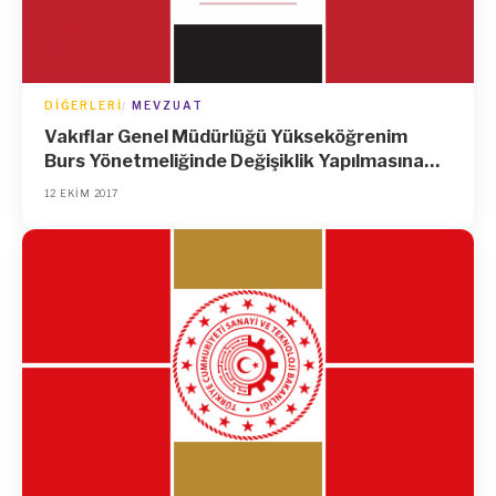
DIĞERLERI
MEVZUAT
Vakıflar Genel Müdürlüğü Yükseköğrenim
Burs Yönetmeliğinde Değişiklik Yapılmasına
Dair Yönetmelik
12 EKIM 2017