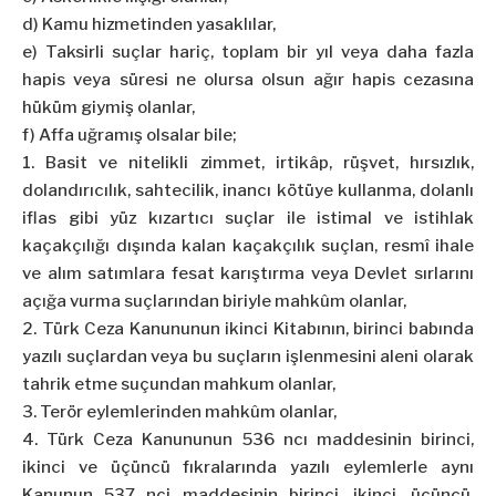
d) Kamu hizmetinden yasaklılar,
e) Taksirli suçlar hariç, toplam bir yıl veya daha fazla
hapis veya süresi ne olursa olsun ağır hapis cezasına
hüküm giymiş olanlar,
f) Affa uğramış olsalar bile;
1. Basit ve nitelikli zimmet, irtikâp, rüşvet, hırsızlık,
dolandırıcılık, sahtecilik, inancı kötüye kullanma, dolanlı
iflas gibi yüz kızartıcı suçlar ile istimal ve istihlak
kaçakçılığı dışında kalan kaçakçılık suçlan, resmî ihale
ve alım satımlara fesat karıştırma veya Devlet sırlarını
açığa vurma suçlarından biriyle mahkûm olanlar,
2. Türk Ceza Kanununun ikinci Kitabının, birinci babında
yazılı suçlardan veya bu suçların işlenmesini aleni olarak
tahrik etme suçundan mahkum olanlar,
3. Terör eylemlerinden mahkûm olanlar,
4. Türk Ceza Kanununun 536 ncı maddesinin birinci,
ikinci ve üçüncü fıkralarında yazılı eylemlerle aynı
Kanunun 537 nci maddesinin birinci, ikinci, üçüncü,