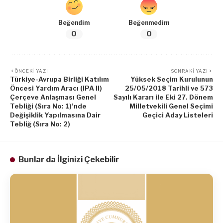
Beğendim
Beğenmedim
0
0
ÖNCEKI YAZI
SONRAKI YAZI
Türkiye-Avrupa Birliği Katılım
Yüksek Seçim Kurulunun
Öncesi Yardım Aracı (IPA II)
25/05/2018 Tarihli ve 573
Çerçeve Anlaşması Genel
Sayılı Kararı ile Eki 27. Dönem
Tebliği (Sıra No: 1)’nde
Milletvekili Genel Seçimi
Değişiklik Yapılmasına Dair
Geçici Aday Listeleri
Tebliğ (Sıra No: 2)
Bunlar da İlginizi Çekebilir