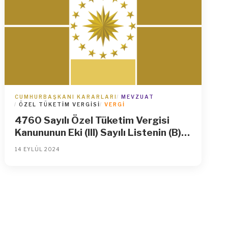
CUMHURBAŞKANI KARARLARI
MEVZUAT
ÖZEL TÜKETIM VERGISI
VERGI
4760 Sayılı Özel Tüketim Vergisi
Kanununun Eki (III) Sayılı Listenin (B)
Cetvelinde Yer Alan Bazı Mallara
14 EYLÜL 2024
Uygulanan Özel Tüketim Vergisi
Oranları ile Maktu Vergi Tutarlarının
Yeniden Belirlenmesi Hakkında Karar
(Karar Sayısı: 8958)