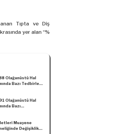
lanan Tıpta ve Diş
krasında yer alan “%
8 Olağanüstü Hal
ında Bazı Tedbirler
sı Hakkında Kanun
nde Kararname
1 Olağanüstü Hal
ında Bazı
emeler Yapılması
da Kanun Hükmünde
Aletleri Muayene
name
eliğinde Değişiklik