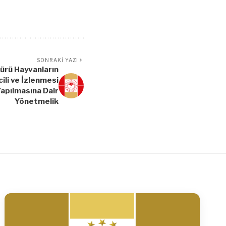
SONRAKI YAZI
ürü Hayvanların
ili ve İzlenmesi
Yapılmasına Dair
Yönetmelik