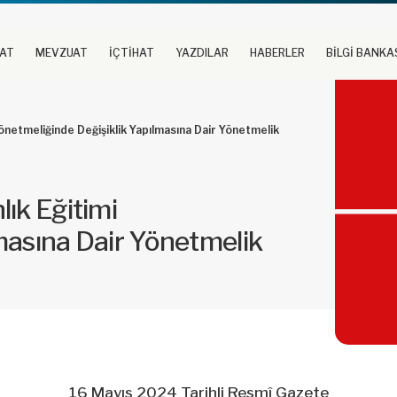
UAT
MEVZUAT
İÇTİHAT
YAZDILAR
HABERLER
BİLGİ BANKA
Yönetmeliğinde Değişiklik Yapılmasına Dair Yönetmelik
ık Eğitimi
masına Dair Yönetmelik
16 Mayıs 2024 Tarihli Resmî Gazete