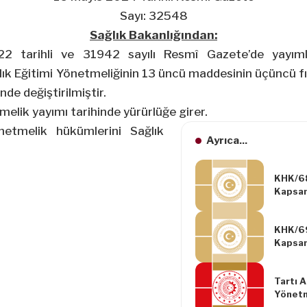
Sayı: 32548
Sağlık Bakanlığından:
22
tarihli ve 31942 sayılı Resmî Gazete’de yayım
ık Eğitimi Yönetmeliğinin 13 üncü maddesinin üçüncü fı
nde değiştirilmiştir.
elik yayımı tarihinde yürürlüğe girer.
tmelik hükümlerini Sağlık
Ayrıca...
KHK/68
Kapsam
Alınma
Hükmü
KHK/69
Kapsam
Düzenl
Hakkın
Tartı 
Karar
Yönetm