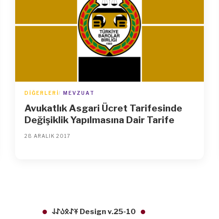
DIĞERLERI
MEVZUAT
Avukatlık Asgari Ücret Tarifesinde
Değişiklik Yapılmasına Dair Tarife
28 ARALIK 2017
𐱁𐰀𐰋𐰉𐰀𐰞 Design v.25-10