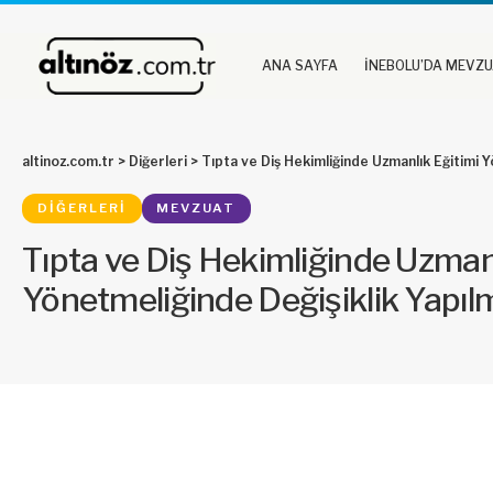
ANA SAYFA
İNEBOLU’DA MEVZ
altinoz.com.tr
>
Diğerleri
>
Tıpta ve Diş Hekimliğinde Uzmanlık Eğitimi 
DIĞERLERI
MEVZUAT
Tıpta ve Diş Hekimliğinde Uzmanl
Yönetmeliğinde Değişiklik Yapıl