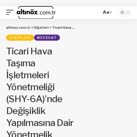
Aa
altinoz.com.tr
>
Diğerleri
>
Ticari Hava Taşıma İşletmeleri Yönetmeliği (SHY-6A)’nde Değişiklik Yapılmasına Dair Yönetmelik
DIĞERLERI
MEVZUAT
Ticari Hava
Taşıma
İşletmeleri
Yönetmeliği
(SHY-6A)’nde
Değişiklik
Yapılmasına Dair
Yönetmelik