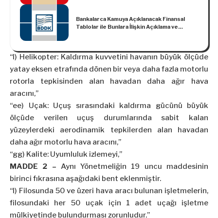
Tebliğleri
Bankalarca Kamuya Açıklanacak Finansal
Tablolar ile Bunlara İlişkin Açıklama ve
Dipnotlar Hakkında Tebliğde Değişiklik
Yapılmasına Dair Tebliğ
“l) Helikopter: Kaldırma kuvvetini havanın büyük ölçüde
yatay eksen etrafında dönen bir veya daha fazla motorlu
rotorla tepkisinden alan havadan daha ağır hava
aracını,”
“ee) Uçak: Uçuş sırasındaki kaldırma gücünü büyük
ölçüde verilen uçuş durumlarında sabit kalan
yüzeylerdeki aerodinamik tepkilerden alan havadan
daha ağır motorlu hava aracını,”
“gg) Kalite: Uyumluluk izlemeyi,”
MADDE 2 –
Aynı Yönetmeliğin 19 uncu maddesinin
birinci fıkrasına aşağıdaki bent eklenmiştir.
“l) Filosunda 50 ve üzeri hava aracı bulunan işletmelerin,
filosundaki her 50 uçak için 1 adet uçağı işletme
mülkiyetinde bulundurması zorunludur.”