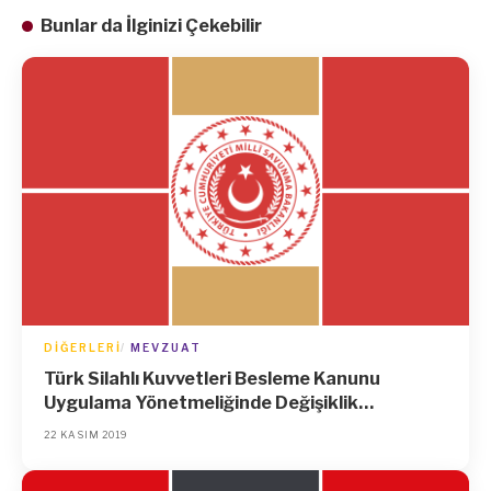
Bunlar da İlginizi Çekebilir
DIĞERLERI
MEVZUAT
Türk Silahlı Kuvvetleri Besleme Kanunu
Uygulama Yönetmeliğinde Değişiklik
Yapılmasına Dair Yönetmelik
22 KASIM 2019