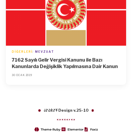
DIĞERLERI
MEVZUAT
7162 Sayılı Gelir Vergisi Kanunu ile Bazı
Kanunlarda Değişiklik Yapılmasına Dair Kanun
30 OCAK 2019
𐱁𐰀𐰋𐰉𐰀𐰞 Design v.25-10
Theme-Ruby
Elementor
Foxiz