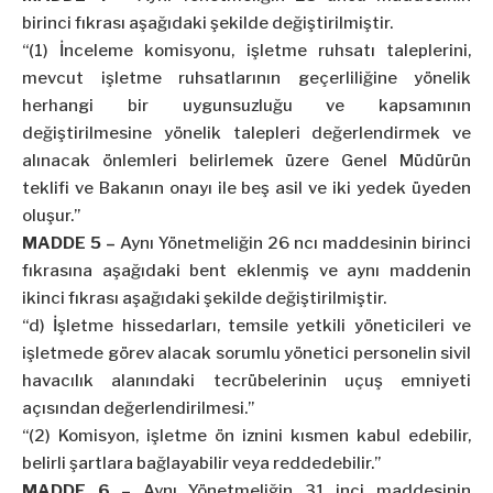
birinci fıkrası aşağıdaki şekilde değiştirilmiştir.
“(1) İnceleme komisyonu, işletme ruhsatı taleplerini,
mevcut işletme ruhsatlarının geçerliliğine yönelik
herhangi bir uygunsuzluğu ve kapsamının
değiştirilmesine yönelik talepleri değerlendirmek ve
alınacak önlemleri belirlemek üzere Genel Müdürün
teklifi ve Bakanın onayı ile beş asil ve iki yedek üyeden
oluşur.”
MADDE 5 –
Aynı Yönetmeliğin 26 ncı maddesinin birinci
fıkrasına aşağıdaki bent eklenmiş ve aynı maddenin
ikinci fıkrası aşağıdaki şekilde değiştirilmiştir.
“d) İşletme hissedarları, temsile yetkili yöneticileri ve
işletmede görev alacak sorumlu yönetici personelin sivil
havacılık alanındaki tecrübelerinin uçuş emniyeti
açısından değerlendirilmesi.”
“(2) Komisyon, işletme ön iznini kısmen kabul edebilir,
belirli şartlara bağlayabilir veya reddedebilir.”
MADDE 6 –
Aynı Yönetmeliğin 31 inci maddesinin