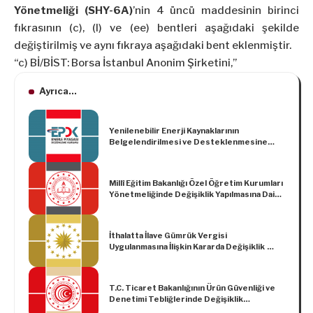
Yönetmeliği (SHY-6A)
’nin 4 üncü maddesinin birinci
fıkrasının (c), (l) ve (ee) bentleri aşağıdaki şekilde
değiştirilmiş ve aynı fıkraya aşağıdaki bent eklenmiştir.
“c) Bİ/BİST: Borsa İstanbul Anonim Şirketini,”
Ayrıca...
Yenilenebilir Enerji Kaynaklarının
Belgelendirilmesi ve Desteklenmesine
İlişkin Yönetmelikte Değişiklik Yapılmasına
Dair Yönetmelik
Millî Eğitim Bakanlığı Özel Öğretim Kurumları
Yönetmeliğinde Değişiklik Yapılmasına Dair
Yönetmelik
İthalatta İlave Gümrük Vergisi
Uygulanmasına İlişkin Kararda Değişiklik
Yapılmasına Dair Karar (Karar Sayısı: 8639)
T.C. Ticaret Bakanlığının Ürün Güvenliği ve
Denetimi Tebliğlerinde Değişiklik
Yapılmasına Dair 01/03/2024 Tarihli