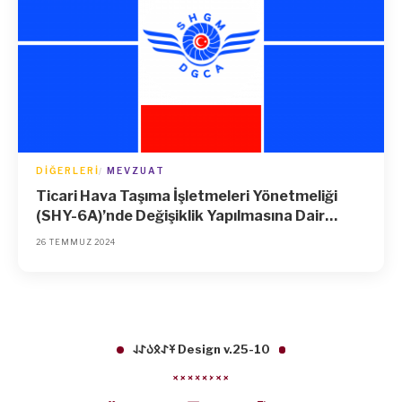
DIĞERLERI
MEVZUAT
Ticari Hava Taşıma İşletmeleri Yönetmeliği
(SHY-6A)’nde Değişiklik Yapılmasına Dair
Yönetmelik
26 TEMMUZ 2024
𐱁𐰀𐰋𐰉𐰀𐰞 Design v.25-10