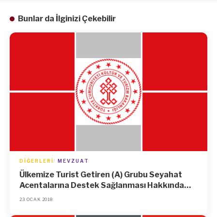
Bunlar da İlginizi Çekebilir
DIĞERLERI
MEVZUAT
Ülkemize Turist Getiren (A) Grubu Seyahat
Acentalarına Destek Sağlanması Hakkında
Kararın Uygulama Usul ve Esaslarına Dair
23 OCAK 2018
Tebliğ (Tebliğ No: 2017/2)’de Değişiklik