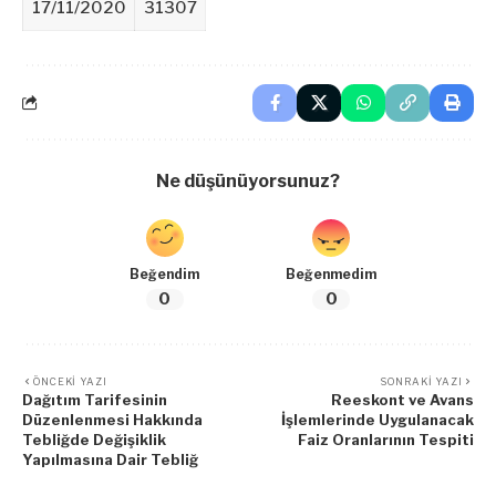
17/11/2020
31307
Ne düşünüyorsunuz?
Beğendim
Beğenmedim
0
0
ÖNCEKI YAZI
SONRAKI YAZI
Dağıtım Tarifesinin
Reeskont ve Avans
Düzenlenmesi Hakkında
İşlemlerinde Uygulanacak
Tebliğde Değişiklik
Faiz Oranlarının Tespiti
Yapılmasına Dair Tebliğ