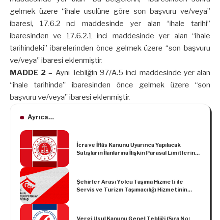
gelmek üzere “ihale usulüne göre son başvuru ve/veya”
ibaresi, 17.6.2 nci maddesinde yer alan “ihale tarihi”
ibaresinden ve 17.6.2.1 inci maddesinde yer alan “ihale
tarihindeki” ibarelerinden önce gelmek üzere “son başvuru
ve/veya” ibaresi eklenmiştir.
MADDE 2 –
Aynı Tebliğin 97/A.5 inci maddesinde yer alan
“ihale tarihinde” ibaresinden önce gelmek üzere “son
başvuru ve/veya” ibaresi eklenmiştir.
Ayrıca...
İcra ve İflâs Kanunu Uyarınca Yapılacak
Satışların İlanlarına İlişkin Parasal Limitlerin
Güncellenmesi Hakkında Tebliğ
Şehirler Arası Yolcu Taşıma Hizmeti ile
Servis ve Turizm Taşımacılığı Hizmetinin
Erişilebilir Hâle Getirilmesine Dair
Yönetmelik
Vergi Usul Kanunu Genel Tebliği (Sıra No: