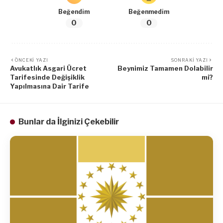
Beğendim
Beğenmedim
0
0
ÖNCEKI YAZI
SONRAKI YAZI
Avukatlık Asgari Ücret
Beynimiz Tamamen Dolabilir
Tarifesinde Değişiklik
mi?
Yapılmasına Dair Tarife
Bunlar da İlginizi Çekebilir