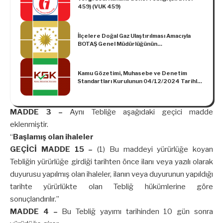
459) (VUK 459)
İlçelere Doğal Gaz Ulaştırılması Amacıyla
BOTAŞ Genel Müdürlüğünün
Görevlendirilmesine İlişkin Karar (Karar
Sayısı: 2953)
Kamu Gözetimi, Muhasebe ve Denetim
Standartları Kurulunun 04/12/2024 Tarihli
ve 75935942-050.01.04-[01/27969] Sayılı
Kararı
MADDE 3 –
Aynı Tebliğe aşağıdaki geçici madde
eklenmiştir.
“
Başlamış olan ihaleler
GEÇİCİ MADDE 15 –
(1) Bu maddeyi yürürlüğe koyan
Tebliğin yürürlüğe girdiği tarihten önce ilanı veya yazılı olarak
duyurusu yapılmış olan ihaleler, ilanın veya duyurunun yapıldığı
tarihte yürürlükte olan Tebliğ hükümlerine göre
sonuçlandırılır.”
MADDE 4 –
Bu Tebliğ yayımı tarihinden 10 gün sonra