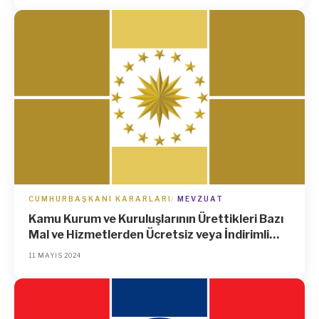
CUMHURBAŞKANI KARARLARI
MEVZUAT
Kamu Kurum ve Kuruluşlarının Ürettikleri Bazı
Mal ve Hizmetlerden Ücretsiz veya İndirimli
Olarak Faydalanacakların Tespitine İlişkin
11 MAYIS 2024
17/1/2024 Tarihli ve 8105 Sayılı
Cumhurbaşkanı Kararında Değişiklik
Yapılmasına Dair Karar (Karar Sayısı: 8438)