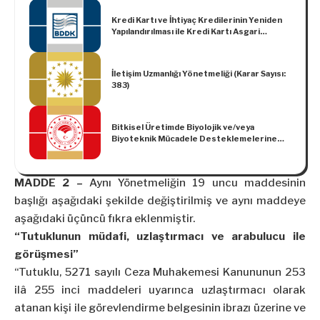
Kredi Kartı ve İhtiyaç Kredilerinin Yeniden
Yapılandırılması ile Kredi Kartı Asgari
Ödeme Tutarının Değiştirilmesine İlişkin
Basın Duyurusu
İletişim Uzmanlığı Yönetmeliği (Karar Sayısı:
383)
Bitkisel Üretimde Biyolojik ve/veya
Biyoteknik Mücadele Desteklemelerine
Dair Uygulama Tebliği (No: 2023/36)
MADDE 2 –
Aynı Yönetmeliğin 19 uncu maddesinin
başlığı aşağıdaki şekilde değiştirilmiş ve aynı maddeye
aşağıdaki üçüncü fıkra eklenmiştir.
“Tutuklunun müdafi, uzlaştırmacı ve arabulucu ile
görüşmesi”
“Tutuklu, 5271 sayılı Ceza Muhakemesi Kanununun 253
ilâ 255 inci maddeleri uyarınca uzlaştırmacı olarak
atanan kişi ile görevlendirme belgesinin ibrazı üzerine ve