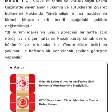
MADDE 1 –
17/6/2005 tarihli ve 25848 sayılı Resmî
Gazete’de yayımlanan Hükümlü ve Tutukluların Ziyaret
Edilmeleri Hakkında Yönetmeliğin 5 inci maddesinin
birinci fıkrasının (d) bendi aşağıdaki şekilde
değiştirilmiştir.
“d) Kurum idaresinin uygun göreceği bir hafta açık
görüş, ayın diğer haftaları kapalı görüş olmak üzere,
hükümlü ve tutuklular bu Yönetmelikte belirtilen
yakınları ile haftada bir kez olacak şekilde görüşme
yapabilir.”
Ayrıca...
Gümrük Laboratuvarlarının Faaliyetleri
Hakkında Yönetmelikte Değişiklik
Yapılmasına Dair Yönetmelik
6750 Sayılı Kanun Ticari İşlemlerde Taşınır
Rehni Kanunu