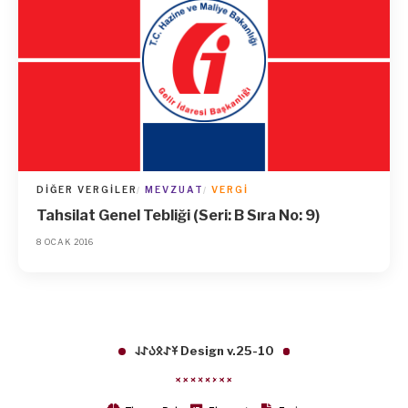
DIĞER VERGILER
MEVZUAT
VERGI
Tahsilat Genel Tebliği (Seri: B Sıra No: 9)
8 OCAK 2016
𐱁𐰀𐰋𐰉𐰀𐰞 Design v.25-10