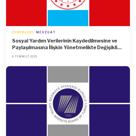
DIĞERLERI
MEVZUAT
Sosyal Yardım Verilerinin Kaydedilmesine ve
Paylaşılmasına İlişkin Yönetmelikte Değişiklik
Yapılmasına Dair Yönetmelik
6 TEMMUZ 2019