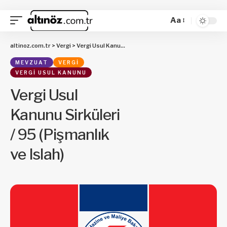
Aa
altinoz.com.tr
>
Vergi
>
Vergi Usul Kanunu
>
Vergi Usul Kanunu Sirküleri / 95 (
MEVZUAT
VERGI
VERGI USUL KANUNU
Vergi Usul
Kanunu Sirküleri
/ 95 (Pişmanlık
ve Islah)