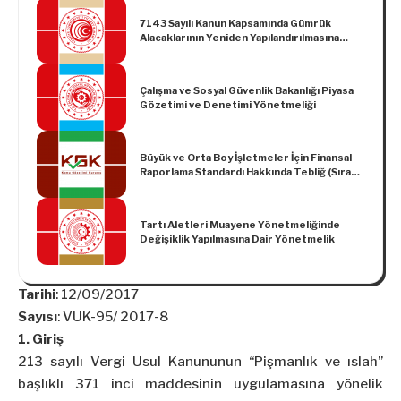
7143 Sayılı Kanun Kapsamında Gümrük
Alacaklarının Yeniden Yapılandırılmasına
İlişkin Tebliğ
Çalışma ve Sosyal Güvenlik Bakanlığı Piyasa
Gözetimi ve Denetimi Yönetmeliği
Büyük ve Orta Boy İşletmeler İçin Finansal
Raporlama Standardı Hakkında Tebliğ (Sıra
No: 56)
Tartı Aletleri Muayene Yönetmeliğinde
Değişiklik Yapılmasına Dair Yönetmelik
Tarihi
: 12/09/2017
Sayısı
: VUK-95/ 2017-8
1. Giriş
213 sayılı Vergi Usul Kanununun “Pişmanlık ve ıslah”
başlıklı 371 inci maddesinin uygulamasına yönelik