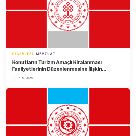
DIĞERLERI
MEVZUAT
Konutların Turizm Amaçlı Kiralanması
Faaliyetlerinin Düzenlenmesine İlişkin
Yönetmelikte Değişiklik Yapılmasına Dair
10 EKIM 2025
Yönetmelik