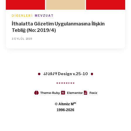
DIĞERLERI
MEVZUAT
İthalatta Gözetim Uygulanmasına İlişkin
Tebliğ (No: 2019/4)
3 EYLÜL 2019
𐱁𐰀𐰋𐰉𐰀𐰞 Design v.25-10
Theme-Ruby
Elementor
Foxiz
m
© Altınöz M
1996-2026