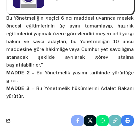
İlişkin Esaslar Tebliği (Seri: VIII, No: 51)’nde
Değişiklik Yapılmasına Dair Tebliğ (Seri: VIII,
No: 78)
Bu Yönetmeliğin geçici 6
ncı
maddesi uyarınca meslek
öncesi eğitimlerinin üç ayını tamamlayıp, hazırlık
eğitimlerini yapmak üzere görevlendirilmeyen adli yargı
hâkim ve savcı adayları, bu Yönetmeliğin 10 uncu
maddesine göre hâkimliğe veya Cumhuriyet savcılığına
atanacak şekilde ayrılarak görev stajına
başlatılabilirler.”
MADDE 2 –
Bu Yönetmelik yayımı tarihinde yürürlüğe
girer.
MADDE 3 –
Bu Yönetmelik hükümlerini Adalet Bakanı
yürütür.