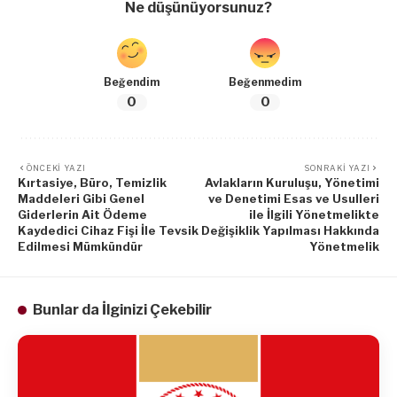
Ne düşünüyorsunuz?
Beğendim
Beğenmedim
0
0
ÖNCEKI YAZI
SONRAKI YAZI
Kırtasiye, Büro, Temizlik
Avlakların Kuruluşu, Yönetimi
Maddeleri Gibi Genel
ve Denetimi Esas ve Usulleri
Giderlerin Ait Ödeme
ile İlgili Yönetmelikte
Kaydedici Cihaz Fişi İle Tevsik
Değişiklik Yapılması Hakkında
Edilmesi Mümkündür
Yönetmelik
Bunlar da İlginizi Çekebilir