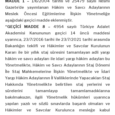
MADDE 1 –
1/6/2004
tarihli ve 25479 sayılı Resmî
Gazete’de yayımlanan Hâkim ve Savcı Adaylarının
Meslek Öncesi Eğitimlerine İlişkin Yönetmeliğe
aşağıdaki geçici madde eklenmiştir.
“GEÇİCİ MADDE 8 –
4954 sayılı Türkiye Adalet
Akademisi Kanununun geçici 14 üncü maddesi
uyarınca,
23/7/2016
tarihi ile 23/7/2021 tarihi arasında
Bakanlığın teklifi ve Hâkimler ve Savcılar Kurulunun
Kararı ile bir yıllık staj süresini tamamlayan adli yargı
hâkim ve savcı adayları ile idari yargı hâkim adayları bu
Yönetmelikte, Hâkim ve Savcı Adaylarının Staj Dönemi
İle Staj Mahkemelerine İlişkin Yönetmelikte ve İdarî
Yargı Hâkim Adaylarının İl Valiliklerinde Yapacakları Staj
Hakkında Yönetmelikte belirtilen staj yerlerini ve
sürelerini tamamlayıp tamamlamadıklarına
bakılmaksızın, ilgili Yönetmelik hükümleri uyarınca
yapılan yazılı ve sözlü sınavlarda başarılı olmaları ve
Hâkimler ve Savcılar Kurulunca mesleğe kabul