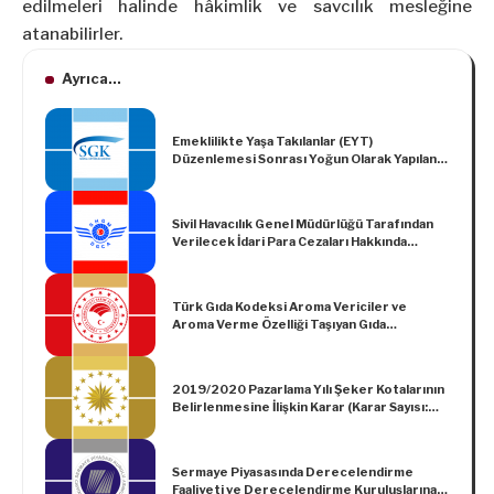
edilmeleri halinde hâkimlik ve savcılık mesleğine
atanabilirler.
Ayrıca...
Emeklilikte Yaşa Takılanlar (EYT)
Düzenlemesi Sonrası Yoğun Olarak Yapılan
Başvurular Hakkında SGK Duyurusu
Sivil Havacılık Genel Müdürlüğü Tarafından
Verilecek İdari Para Cezaları Hakkında
Yönetmelikte Yer Alan İdari Para Cezalarının
Yeniden Değerlendirilmesine İlişkin Tebliğ
(2025/2)
Türk Gıda Kodeksi Aroma Vericiler ve
Aroma Verme Özelliği Taşıyan Gıda
Bileşenleri Yönetmeliğinde Değişiklik
Yapılmasına Dair Yönetmelik
2019/2020 Pazarlama Yılı Şeker Kotalarının
Belirlenmesine İlişkin Karar (Karar Sayısı:
702)
Sermaye Piyasasında Derecelendirme
Faaliyeti ve Derecelendirme Kuruluşlarına