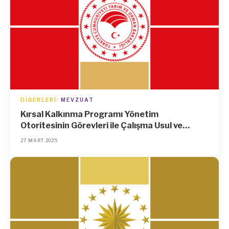
DIĞERLERI
MEVZUAT
Kırsal Kalkınma Programı Yönetim
Otoritesinin Görevleri ile Çalışma Usul ve
Esasları Hakkında Yönetmelik
27 MART 2025