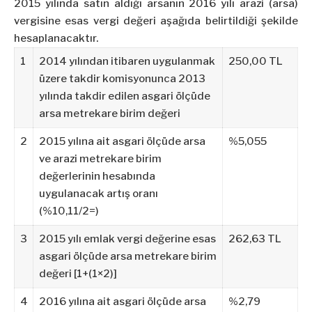
2015 yılında satın aldığı arsanın 2016 yılı arazi (arsa)
vergisine esas vergi değeri aşağıda belirtildiği şekilde
hesaplanacaktır.
1
2014 yılından itibaren uygulanmak
250,00 TL
üzere takdir komisyonunca 2013
yılında takdir edilen asgari ölçüde
arsa metrekare birim değeri
2
2015 yılına ait asgari ölçüde arsa
%5,055
ve arazi metrekare birim
değerlerinin hesabında
uygulanacak artış oranı
(%10,11/2=)
3
2015 yılı emlak vergi değerine esas
262,63 TL
asgari ölçüde arsa metrekare birim
değeri [1+(1×2)]
4
2016 yılına ait asgari ölçüde arsa
%2,79