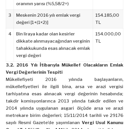
oranının yarısı (%5,58/2=)
3
Meskenin 2016 yılı emlak vergi
154.185,00
değeri [1+(1×2)]
TL
4
Bin liraya kadar olan kesirler
154.000,00
dikkate alınmayacağından verginin
TL
tahakkukunda esas alınacak emlak
vergi değeri
3.2. 2016 Yılı İtibarıyla Mükellef Olacakların Emlak
Vergi Değerlerinin Tespiti
Mükellefiyeti 2016 yılında başlayanların,
mükellefiyetleri ile ilgili bina, arsa ve arazi vergisi
tarhiyatına esas alınacak vergi değerinin hesabında;
takdir komisyonlarınca 2013 yılında takdir edilen ve
2014 yılında uygulanan asgari ölçüde arsa ve arazi
metrekare birim değerleri; 15/11/2014 tarihli ve 29176
sayılı Resmî Gazete’de yayımlanan
Vergi Usul Kanunu