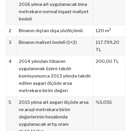
2016 yılına ait uygulanacak bina
metrekare normal inşaat maliyet
bedeli
2
2
Binanın dıştan dışa yüzölçümü
120 m
3
Binanın maliyet bedeli (1×2)
117.799,20
TL
4
2014 yılından itibaren
200,00 TL
uygulanmak üzere takdir
komisyonunca 2013 yılında takdir
edilen asgari ölçüde arsa
metrekare birim değeri
5
2015 yılına ait asgari ölçüde arsa
%5,055
ve arazi metrekare birim
değerlerinin hesabında
uygulanacak artış oranı