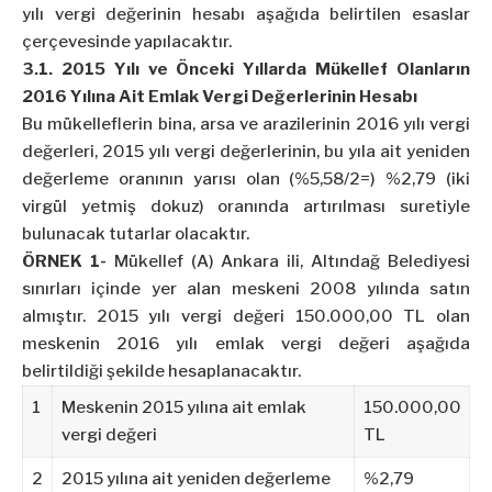
yılı vergi değerinin hesabı aşağıda belirtilen esaslar
çerçevesinde yapılacaktır.
3.1. 2015 Yılı ve Önceki Yıllarda Mükellef Olanların
2016 Yılına Ait Emlak Vergi Değerlerinin Hesabı
Bu mükelleflerin bina, arsa ve arazilerinin 2016 yılı vergi
değerleri, 2015 yılı vergi değerlerinin, bu yıla ait yeniden
değerleme oranının yarısı olan (%5,58/2=) %2,79 (iki
virgül yetmiş dokuz) oranında artırılması suretiyle
bulunacak tutarlar olacaktır.
ÖRNEK 1-
Mükellef (A) Ankara ili, Altındağ Belediyesi
sınırları içinde yer alan meskeni 2008 yılında satın
almıştır. 2015 yılı vergi değeri 150.000,00 TL olan
meskenin 2016 yılı emlak vergi değeri aşağıda
belirtildiği şekilde hesaplanacaktır.
1
Meskenin 2015 yılına ait emlak
150.000,00
vergi değeri
TL
2
2015 yılına ait yeniden değerleme
%2,79