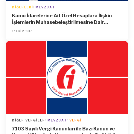
DIĞERLERI
MEVZUAT
Kamu İdarelerine Ait Özel Hesaplara İlişkin
İşlemlerin Muhasebeleştirilmesine Dair
Yönetmelik
17 EKIM 2017
DIĞER VERGILER
MEVZUAT
VERGI
7103 Sayılı Vergi Kanunları ile Bazı Kanun ve