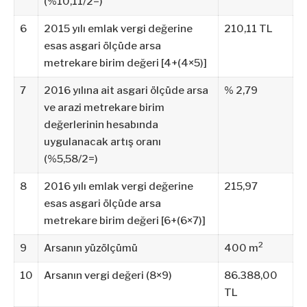
(%10,11/2=)
6
2015 yılı emlak vergi değerine
210,11 TL
esas asgari ölçüde arsa
metrekare birim değeri [4+(4×5)]
7
2016 yılına ait asgari ölçüde arsa
% 2,79
ve arazi metrekare birim
değerlerinin hesabında
uygulanacak artış oranı
(%5,58/2=)
8
2016 yılı emlak vergi değerine
215,97
esas asgari ölçüde arsa
metrekare birim değeri [6+(6×7)]
2
9
Arsanın yüzölçümü
400 m
10
Arsanın vergi değeri (8×9)
86.388,00
TL