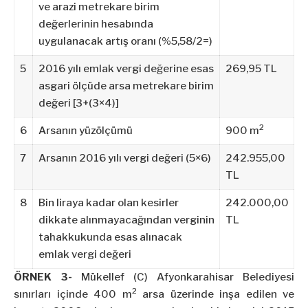
ve arazi metrekare birim
değerlerinin hesabında
uygulanacak artış oranı (%5,58/2=)
5
2016 yılı emlak vergi değerine esas
269,95 TL
asgari ölçüde arsa metrekare birim
değeri [3+(3×4)]
2
6
Arsanın yüzölçümü
900 m
7
Arsanın 2016 yılı vergi değeri (5×6)
242.955,00
TL
8
Bin liraya kadar olan kesirler
242.000,00
dikkate alınmayacağından verginin
TL
tahakkukunda esas alınacak
emlak vergi değeri
ÖRNEK 3-
Mükellef (C) Afyonkarahisar Belediyesi
2
sınırları içinde 400 m
arsa üzerinde inşa edilen ve