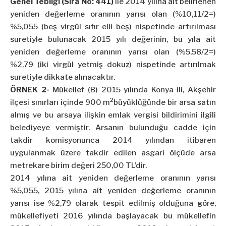
Genel Tebliği (Sıra No: 441)
ile 2014 yılına ait belirlenen
yeniden değerleme oranının yarısı olan (%10,11/2=)
%5,055 (beş virgül sıfır elli beş) nispetinde artırılması
suretiyle bulunacak 2015 yılı değerinin, bu yıla ait
yeniden değerleme oranının yarısı olan (%5,58/2=)
%2,79 (iki virgül yetmiş dokuz) nispetinde artırılmak
suretiyle dikkate alınacaktır.
ÖRNEK 2-
Mükellef (B) 2015 yılında Konya ili, Akşehir
2
ilçesi sınırları içinde 900 m
büyüklüğünde bir arsa satın
almış ve bu arsaya ilişkin emlak vergisi bildirimini ilgili
belediyeye vermiştir. Arsanın bulunduğu cadde için
takdir komisyonunca 2014 yılından itibaren
uygulanmak üzere takdir edilen asgari ölçüde arsa
metrekare birim değeri 250,00 TL’dir.
2014 yılına ait yeniden değerleme oranının yarısı
%5,055, 2015 yılına ait yeniden değerleme oranının
yarısı ise %2,79 olarak tespit edilmiş olduğuna göre,
mükellefiyeti 2016 yılında başlayacak bu mükellefin