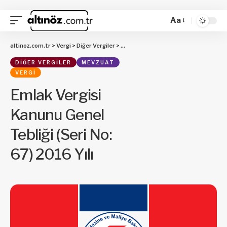
Aa
altinoz.com.tr
>
Vergi
>
Diğer Vergiler
>
Emlak Vergisi Kanunu Genel Tebliği (Se
DIĞER VERGILER
MEVZUAT
VERGI
Emlak Vergisi
Kanunu Genel
Tebliği (Seri No:
67) 2016 Yılı