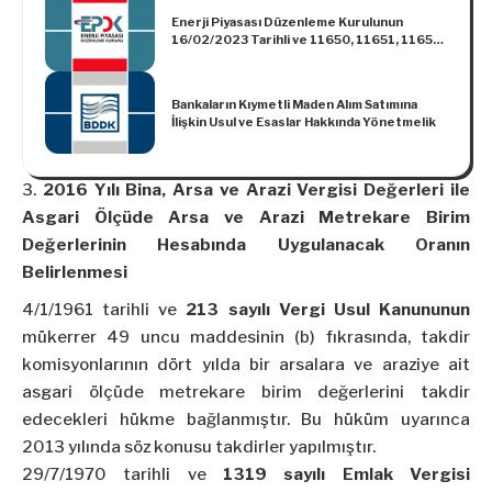
Enerji Piyasası Düzenleme Kurulunun
16/02/2023 Tarihli ve 11650, 11651, 11652,
11659, 11665, 11661-1, 11661-2, 11655
Sayılı Kararları
Bankaların Kıymetli Maden Alım Satımına
İlişkin Usul ve Esaslar Hakkında Yönetmelik
2016 Yılı Bina, Arsa ve Arazi Vergisi Değerleri ile
Asgari Ölçüde Arsa ve Arazi Metrekare Birim
Değerlerinin Hesabında Uygulanacak Oranın
Belirlenmesi
4/1/1961 tarihli ve
213 sayılı Vergi Usul Kanununun
mükerrer 49 uncu maddesinin (b) fıkrasında, takdir
komisyonlarının dört yılda bir arsalara ve araziye ait
asgari ölçüde metrekare birim değerlerini takdir
edecekleri hükme bağlanmıştır. Bu hüküm uyarınca
2013 yılında söz konusu takdirler yapılmıştır.
29/7/1970 tarihli ve
1319 sayılı Emlak Vergisi