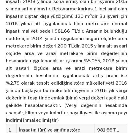
inşaatı 2008 yılında sona ermiş olan bir işyerini 2015
yılında satın almıştır. Betonarme karkas, 1 inci sınıf olan
2
inşaatın dıştan dışa yüzölçümü 120 m
’dir. Bu işyeri için
2016 yılına ait uygulanacak bina metrekare normal
inşaat maliyet bedeli 981,66 TL’dir. Arsanın bulunduğu
cadde için 2014 yılında uygulanan asgari ölçüde arsa
metrekare birim değeri 200 TL’dir. 2015 yılına ait asgari
ölçüde arsa ve arazi metrekare birim değerlerinin
hesabında uygulanacak artış oranı %5,055, 2016 yılına
ait asgari ölçüde arsa ve arazi metrekare birim
değerlerinin hesabında uygulanacak artış oranı ise
%2,79 olarak tespit edildiğine göre mükellefiyeti 2016
yılında başlayan bu mükellefin işyerinin 2016 yılı vergi
değerinin tespitinde emlak (bina) vergi değeri aşağıdaki
şekilde hesaplanacaktır. (Vergi değerinin hesabında
asansör, klima veya kalorifer payı ilavesi ile aşınma payı
indirimi ihmal edilmiştir.)
1
İnşaatın türü ve sınıfına göre
981,66 TL