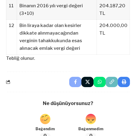
11
Binanın 2016 yılı vergi değeri
204.187,20
(3+10)
TL
12
Bin liraya kadar olan kesirler
204.000,00
dikkate alınmayacağından
TL
verginin tahakkukunda esas
alınacak emlak vergi değeri
Tebliğ olunur.
Ne düşünüyorsunuz?
Beğendim
Beğenmedim
0
0