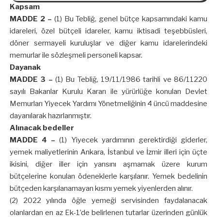
Kapsam
MADDE 2 –
(1) Bu Tebliğ, genel bütçe kapsamındaki kamu
idareleri, özel bütçeli idareler, kamu iktisadi teşebbüsleri,
döner sermayeli kuruluşlar ve diğer kamu idarelerindeki
memurlar ile sözleşmeli personeli kapsar.
Dayanak
MADDE 3 –
(1) Bu Tebliğ, 19/11/1986 tarihli ve 86/11220
sayılı Bakanlar Kurulu Kararı ile yürürlüğe konulan Devlet
Memurları Yiyecek Yardımı Yönetmeliğinin 4 üncü maddesine
dayanılarak hazırlanmıştır.
Alınacak bedeller
MADDE 4 –
(1) Yiyecek yardımının gerektirdiği giderler,
yemek maliyetlerinin Ankara, İstanbul ve İzmir illeri için üçte
ikisini, diğer iller için yarısını aşmamak üzere kurum
bütçelerine konulan ödeneklerle karşılanır. Yemek bedelinin
bütçeden karşılanamayan kısmı yemek yiyenlerden alınır.
(2) 2022 yılında öğle yemeği servisinden faydalanacak
olanlardan en az Ek-1’de belirlenen tutarlar üzerinden günlük