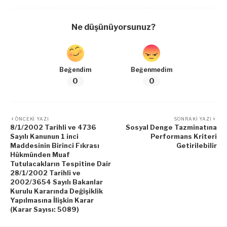
Ne düşünüyorsunuz?
Beğendim
Beğenmedim
0
0
ÖNCEKI YAZI
SONRAKI YAZI
8/1/2002 Tarihli ve 4736
Sosyal Denge Tazminatına
Sayılı Kanunun 1 inci
Performans Kriteri
Maddesinin Birinci Fıkrası
Getirilebilir
Hükmünden Muaf
Tutulacakların Tespitine Dair
28/1/2002 Tarihli ve
2002/3654 Sayılı Bakanlar
Kurulu Kararında Değişiklik
Yapılmasına İlişkin Karar
(Karar Sayısı: 5089)