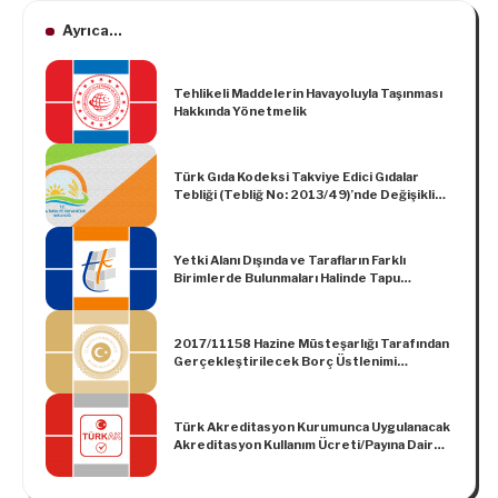
Ayrıca...
Tehlikeli Maddelerin Havayoluyla Taşınması
Hakkında Yönetmelik
Türk Gıda Kodeksi Takviye Edici Gıdalar
Tebliği (Tebliğ No: 2013/49)’nde Değişiklik
Yapılmasına Dair Tebliğ (Tebliğ No: 2017/6)
Yetki Alanı Dışında ve Tarafların Farklı
Birimlerde Bulunmaları Halinde Tapu
İşlemlerinin Yapılmasına İlişkin Usul ve
Esaslar Hakkında Yönetmelik
2017/11158 Hazine Müsteşarlığı Tarafından
Gerçekleştirilecek Borç Üstlenimi
Hakkında Yönetmelikte Değişiklik
Yapılmasına Dair Yönetmelik
Türk Akreditasyon Kurumunca Uygulanacak
Akreditasyon Kullanım Ücreti/Payına Dair
Tebliğ (TÜRKAK: 2019/1)