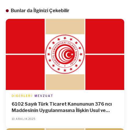
Bunlar da İlginizi Çekebilir
DIĞERLERI
MEVZUAT
6102 Sayılı Türk Ticaret Kanununun 376 ncı
Maddesinin Uygulanmasına İlişkin Usul ve
Esaslar Hakkında Tebliğde Değişiklik
10 ARALIK 2025
Yapılmasına Dair Tebliğ