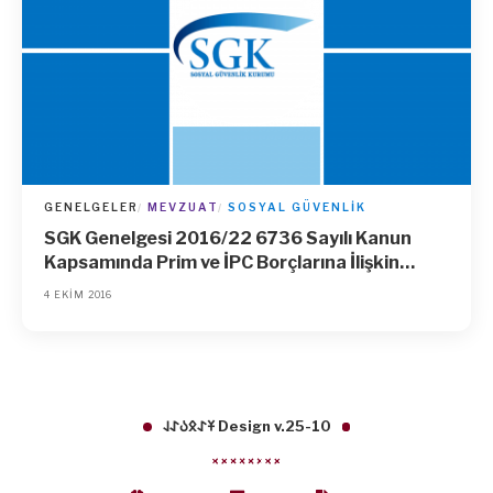
GENELGELER
MEVZUAT
SOSYAL GÜVENLIK
SGK Genelgesi 2016/22 6736 Sayılı Kanun
Kapsamında Prim ve İPC Borçlarına İlişkin
Kapsamın Genişletilmesi
4 EKIM 2016
𐱁𐰀𐰋𐰉𐰀𐰞 Design v.25-10