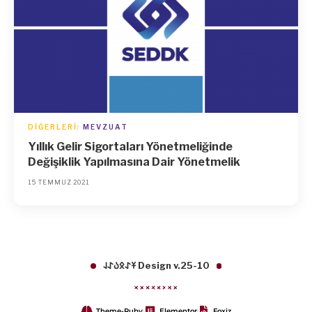
DIĞERLERI
MEVZUAT
Yıllık Gelir Sigortaları Yönetmeliğinde
Değişiklik Yapılmasına Dair Yönetmelik
15 TEMMUZ 2021
𐱁𐰀𐰋𐰉𐰀𐰞 Design v.25-10
Theme-Ruby
Elementor
Foxiz