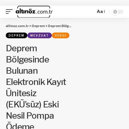
Aa
altinoz.com.tr
>
Deprem
>
Deprem Bölgesinde Bulunan Elektronik Kayıt Ünitesiz (EKÜ’süz) Eski Nesil Pompa Ödeme Kaydedici Cihazların Yeni Nesil Akaryakıt Pompa Ödeme Kaydedici Cihazlarla Değiştirilmesine İlişkin Sürenin Uzatılması Hakkında Duyuru
DEPREM
MEVZUAT
VERGI
Deprem
Bölgesinde
Bulunan
Elektronik Kayıt
Ünitesiz
(EKÜ’süz) Eski
Nesil Pompa
Ödeme