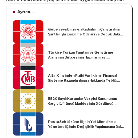
Ayrıca...
Gebe veya Emziren Kadınların Çalıştırılma
Şartlarıyla Emzirme Odaları ve Çocuk Bakım
Yurtlarına Dair Yönetmelikte Değişiklik
Yapılmasına İlişkin Yönetmelik
Türkiye Turizm Tanıtım ve Geliştirme
Ajansının Bütçesinin Hazırlanması,
Uygulanması, Harcamaların Yapılması ve
Muhasebeleştirilmesi ile Turizm Payının
Alınmasına İlişkin Yönetmelik
Altın Cinsinden Fiziki Varlıkların Finansal
Sisteme Kazandırılması Hakkında Tebliğ
(Sayı: 2022/11)’de Değişiklik Yapılmasına
Dair Tebliğ (Sayı: 2023/37)
5520 Sayılı Kurumlar Vergisi Kanununun
Geçici 14 üncü Maddesinin Dördüncü
Fıkrasında Yer Alan İstisnanın, Kurumların
30/6/2023 Tarihli Bilançolarında Yer Alan
Yabancı Paralar İtibarıyla da Uygulanması
Posta Sektörüne İlişkin Yetkilendirme
Hakkında Karar (Karar Sayısı: 7408)
Yönetmeliğinde Değişiklik Yapılmasına Dair
Yönetmelik