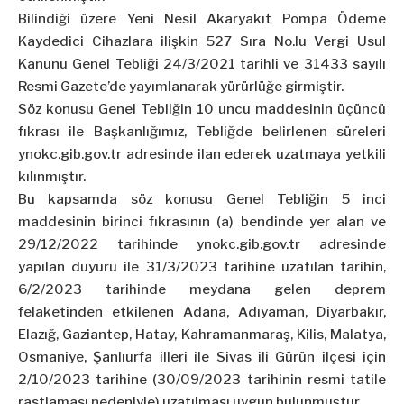
Bilindiği üzere Yeni Nesil Akaryakıt Pompa Ödeme
Kaydedici Cihazlara ilişkin 527 Sıra No.lu Vergi Usul
Kanunu Genel Tebliği 24/3/2021 tarihli ve 31433 sayılı
Resmi Gazete’de yayımlanarak yürürlüğe girmiştir.
Söz konusu Genel Tebliğin 10 uncu maddesinin üçüncü
fıkrası ile Başkanlığımız, Tebliğde belirlenen süreleri
ynokc.gib.gov.tr adresinde ilan ederek uzatmaya yetkili
kılınmıştır.
Bu kapsamda söz konusu Genel Tebliğin 5 inci
maddesinin birinci fıkrasının (a) bendinde yer alan ve
29/12/2022 tarihinde ynokc.gib.gov.tr adresinde
yapılan duyuru ile 31/3/2023 tarihine uzatılan tarihin,
6/2/2023 tarihinde meydana gelen deprem
felaketinden etkilenen Adana, Adıyaman, Diyarbakır,
Elazığ, Gaziantep, Hatay, Kahramanmaraş, Kilis, Malatya,
Osmaniye, Şanlıurfa illeri ile Sivas ili Gürün ilçesi için
2/10/2023 tarihine (30/09/2023 tarihinin resmi tatile
rastlaması nedeniyle) uzatılması uygun bulunmuştur.