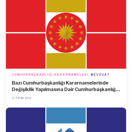
CUMHURBAŞKANLIĞI KARARNAMELERI
MEVZUAT
Bazı Cumhurbaşkanlığı Kararnamelerinde
Değişiklik Yapılmasına Dair Cumhurbaşkanlığı
Kararnamesi (Kararname Numarası: 110)
11 EKIM 2022