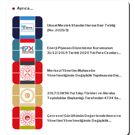
Ayrıca...
Ulusal Meslek Standartlarına Dair Tebliğ
(No: 2025/3)
Enerji Piyasası Düzenleme Kurumunun
31/12/2019 Tarihli 2020 Yılı Para Cezaları
Hakkındaki Tebliğleri
Merkezi Yönetim Muhasebe
Yönetmeliğinde Değişiklik Yapılmasına Dair
Yönetmelik
2017/10896 Yurtdışı Türkler ve Akraba
Topluluklar Başkanlığı Tarafından 4734 Sayılı
Kamu İhale Kanununun 3 üncü Maddesinin (f)
Bendi Kapsamında Yapılacak İhalelere İlişkin
Esaslar Hakkında Karar
Çevresel Gürültünün Değerlendirilmesi ve
Yönetimi Yönetmeliğinde Değişiklik
Yapılmasına Dair Yönetmelik