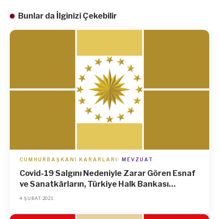
Bunlar da İlginizi Çekebilir
CUMHURBAŞKANI KARARLARI
MEVZUAT
Covid-19 Salgını Nedeniyle Zarar Gören Esnaf
ve Sanatkârların, Türkiye Halk Bankası
Anonim Şirketince Düşük Faizli Kredi
4 ŞUBAT 2021
Kullandırılmasına İlişkin Kararlar
Kapsamındaki Kredi Borçlarının Ertelenmesine