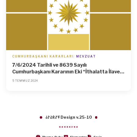
CUMHURBAŞKANI KARARLARI
MEVZUAT
7/6/2024 Tarihli ve 8639 Sayılı
Cumhurbaşkanı Kararının Eki “İthalatta İlave
Gümrük Vergisi Uygulanmasına İlişkin Kararda
5 TEMMUZ 2024
Değişiklik Yapılmasına Dair Karar”da Değişiklik
Yapılması Hakkında Karar (Karar Sayısı: 8724)
𐱁𐰀𐰋𐰉𐰀𐰞 Design v.25-10