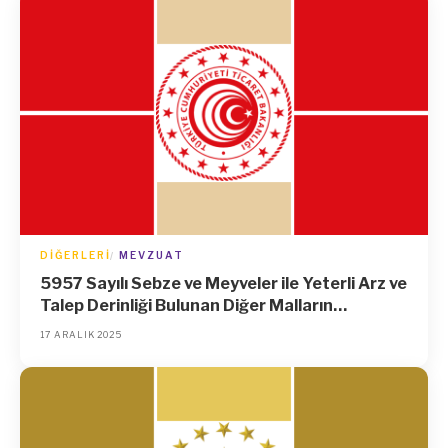
Dair Karar (Karar Sayısı: 3489)
DIĞERLERI
MEVZUAT
5957 Sayılı Sebze ve Meyveler ile Yeterli Arz ve
Talep Derinliği Bulunan Diğer Malların
Ticaretinin Düzenlenmesi Hakkında Kanunun
17 ARALIK 2025
10 uncu Maddesinde Yer Alan Parasal
Sınırların Artırılmasına İlişkin Tebliğ