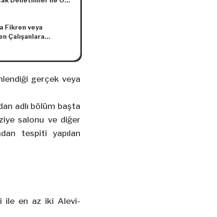
cak Denetimler ile Ön
rma ve
urmalarda Takip
a Fikren veya
ek Usul ve Esaslar
n Çalışanlara
da Yönetmelikte
cek Borç Para ve
lik Yapılmasına Dair
cak Yardımlar
elik
da 18 Kasım 1977
e 68 Sayılı Genel
enlendiği gerçek veya
ararının 6, 8 ve 9
addelerinin Tadiline
nel Kurul Kararı (No:
ydan adlı bölüm başta
ziye salonu ve diğer
dan tespiti yapılan
 ile en az iki Alevi-