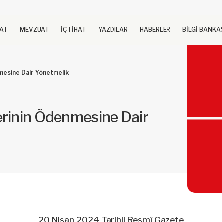
UAT
MEVZUAT
İÇTİHAT
YAZDILAR
HABERLER
BİLGİ BANKA
mesine Dair Yönetmelik
erinin Ödenmesine Dair
20 Nisan 2024 Tarihli Resmî Gazete