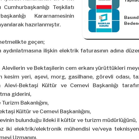
Yapıla
Araştı
ı Cumhurbaşkanlığı Teşkilatı
Soruşt
aşkanlığı Kararnamesinin
Basınd
Edilec
Bedene
Hakkın
anılarak hazırlanmıştır.
Verile
Değişik
Yapıla
Yönetm
Hakkın
önetmelikte geçen;
Tarih v
aydınlatmasına ilişkin elektrik faturasının adına düz
Kurul K
uncu M
Dair Ge
: Alevilerin ve Bektaşilerin cem erkanı yürüttükleri me
214)
 kesim yeri, aşevi, morg, gasilhane, görevli odası, ta
 Alevi-Bektaşi Kültür ve Cemevi Başkanlığı tarafın
tma giderini,
e Turizm Bakanlığını,
Bektaşi Kültür ve Cemevi Başkanlığını,
evinin bulunduğu ildeki il kültür ve turizm müdürlüğünü,
z iki elektrik/elektronik mühendisi ve/veya teknisyeni
emevi Uzmanını,