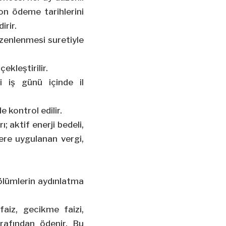
son ödeme tarihlerini
irir.
zenlenmesi suretiyle
ekleştirilir.
i iş günü içinde il
 kontrol edilir.
; aktif enerji bedeli,
lere uygulanan vergi,
bölümlerin aydınlatma
aiz, gecikme faizi,
afından ödenir. Bu