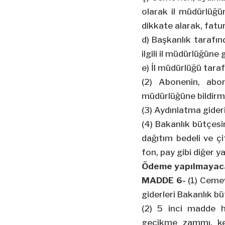
olarak il müdürlüğün
dikkate alarak, fatur
d) Başkanlık tarafı
ilgili il müdürlüğüne 
e) İl müdürlüğü taraf
(2) Abonenin, abon
müdürlüğüne bildirm
(3) Aydınlatma gideri
(4) Bakanlık bütçesin
dağıtım bedeli ve çi
fon, pay gibi diğer ya
Ödeme yapılmayaca
MADDE 6-
(1) Cemev
giderleri Bakanlık 
(2) 5 inci madde h
gecikme zammı, ke