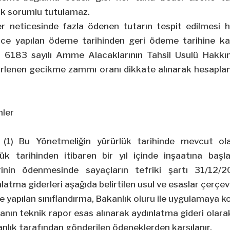
ık sorumlu tutulamaz.
ler neticesinde fazla ödenen tutarın tespit edilmesi 
ünce yapılan ödeme tarihinden geri ödeme tarihine ka
ve 6183 sayılı Amme Alacaklarının Tahsil Usulü Hakkı
rlenen gecikme zammı oranı dikkate alınarak hesapla
mler
-
(1) Bu Yönetmeliğin yürürlük tarihinde mevcut ol
ük tarihinden itibaren bir yıl içinde inşaatına baş
rinin ödenmesinde sayaçların tefriki şartı 31/12/
atma giderleri aşağıda belirtilen usul ve esaslar çerçev
e yapılan sınıflandırma, Bakanlık oluru ile uygulamaya ko
anın teknik rapor esas alınarak aydınlatma gideri olarak 
lık tarafından gönderilen ödeneklerden karşılanır.