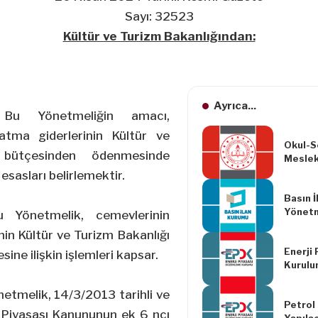
Sayı: 32523
Kültür ve Turizm Bakanlığından:
Ayrıca...
 Bu Yönetmeliğin amacı,
latma giderlerinin Kültür ve
Okul-Se
 bütçesinden ödenmesinde
Meslek
Okul Y
esasları belirlemektir.
Çalışma
Basın 
Yönetm
u Yönetmelik, cemevlerinin
Yapılm
nin Kültür ve Turizm Bakanlığı
Yönetm
Enerji
ne ilişkin işlemleri kapsar.
Kurulu
Tarihli
netmelik, 14/3/2013 tarihli ve
Petrol
k Piyasası Kanununun ek 6 ncı