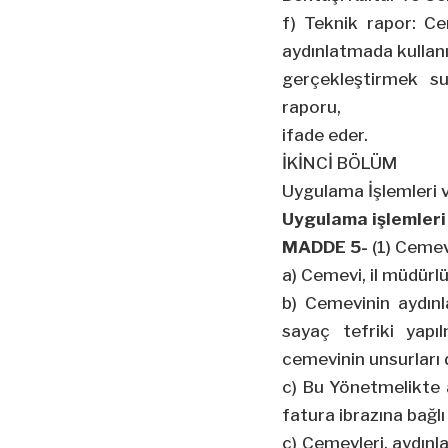
f) Teknik rapor: Ce
aydınlatmada kullanı
gerçekleştirmek su
raporu,
ifade eder.
İKİNCİ BÖLÜM
Uygulama İşlemleri 
Uygulama işlemleri
MADDE 5-
(1) Cemev
a) Cemevi, il müdürl
b) Cemevinin aydınl
sayaç tefriki yapı
cemevinin unsurları 
c) Bu Yönetmelikte a
fatura ibrazına bağlı
ç) Cemevleri, aydınl