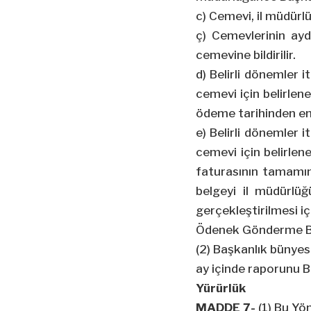
c) Cemevi, il müdürl
ç) Cemevlerinin ayd
cemevine bildirilir.
d) Belirli dönemler i
cemevi için belirlen
ödeme tarihinden en
e) Belirli dönemler i
cemevi için belirle
faturasının tamamını
belgeyi il müdürlü
gerçekleştirilmesi iç
Ödenek Gönderme Bel
(2) Başkanlık bünyes
ay içinde raporunu B
Yürürlük
MADDE 7-
(1) Bu Yö