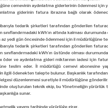
üğüne cemevinin aydınlatma giderlerinin ödenmesi için ya
ınlatma giderinin fatura ibrazına bağlı olarak ödene
tibarıyla tedarik şirketleri tarafından gönderilen fatur
en sınıflandırmadaki kWh’ın altında kalması durumunda
 az yedi gün öncesinde ödenmesi için il müdürlüğüne te
tibarıyla tedarik şirketleri tarafından gönderilen fatur
nen sınıflandırmadaki kWh’ın üstünde olması durumunda 
 öder ve aydınlatma gideri miktarının iadesi için fatu
ğüne teslim eder. İl müdürlüğü cemevi abonesine yap
in ilgili ödenekten talepte bulunur. Başkanlık tarafında
gesi düzenlenmesi suretiyle il müdürlüğüne gönderilir
inde oluşturulan teknik ekip, bu Yönetmeliğin yürürlük t
aşkanlığa sunar.
netmelik yayımı tarihinde yürürlüğe girer.