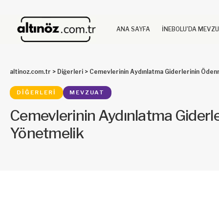
ANA SAYFA
İNEBOLU’DA MEVZ
altinoz.com.tr
>
Diğerleri
>
Cemevlerinin Aydınlatma Giderlerinin Öden
DIĞERLERI
MEVZUAT
Cemevlerinin Aydınlatma Giderl
Yönetmelik