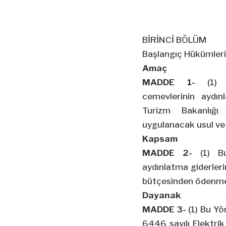
BİRİNCİ BÖLÜM
Başlangıç Hükümleri
Amaç
MADDE 1-
(1)
cemevlerinin aydın
Turizm Bakanlığı
uygulanacak usul ve 
Kapsam
MADDE 2-
(1) B
aydınlatma giderleri
bütçesinden ödenmesi
Dayanak
MADDE 3-
(1) Bu Yö
6446 sayılı Elektri