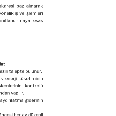
ekaresi baz alınarak
nelik iş ve işlemleri
ınıflandırmaya esas
ır:
zılı talepte bulunur.
k enerji tüketiminin
lemlerinin kontrolü
dan yapılır.
 aydınlatma giderinin
öncesi her ay düzenli