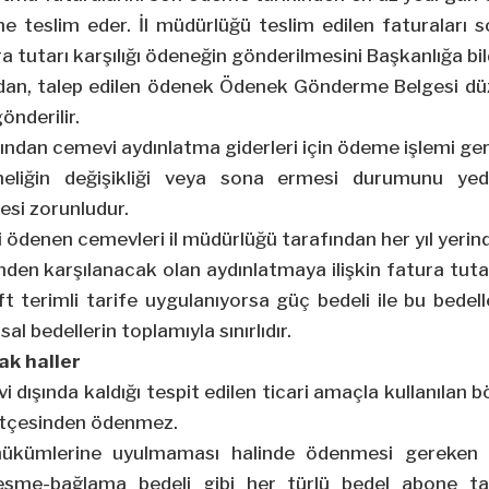
e teslim eder. İl müdürlüğü teslim edilen faturaları 
a tutarı karşılığı ödeneğin gönderilmesini Başkanlığa bild
ndan, talep edilen ödenek Ödenek Gönderme Belgesi dü
gönderilir.
ından cemevi aydınlatma giderleri için ödeme işlemi gerç
eliğin değişikliği veya sona ermesi durumunu yed
esi zorunludur.
 ödenen cemevleri il müdürlüğü tarafından her yıl yerinde
den karşılanacak olan aydınlatmaya ilişkin fatura tutarı
ft terimli tarife uygulanıyorsa güç bedeli ile bu bedel
sal bedellerin toplamıyla sınırlıdır.
k haller
i dışında kaldığı tespit edilen ticari amaçla kullanılan 
bütçesinden ödenmez.
ükümlerine uyulmaması halinde ödenmesi gereken f
sme-bağlama bedeli gibi her türlü bedel abone tar