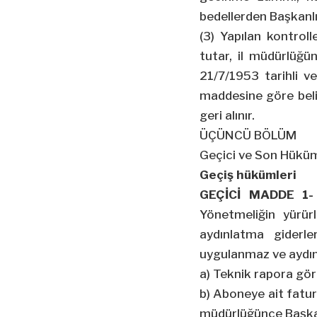
bedellerden Başkanl
(3) Yapılan kontrol
tutar, il müdürlüğ
21/7/1953 tarihli 
maddesine göre beli
geri alınır.
ÜÇÜNCÜ BÖLÜM
Geçici ve Son Hükü
Geçiş hükümleri
GEÇİCİ MADDE 1
Yönetmeliğin yürürl
aydınlatma giderle
uygulanmaz ve aydınl
a) Teknik rapora gör
b) Aboneye ait fatur
müdürlüğünce Başkan