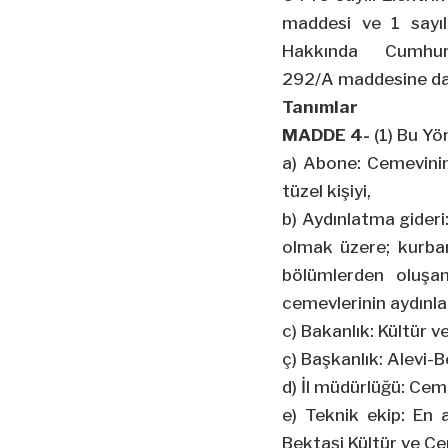
maddesi ve 1 sayıl
Hakkında Cumhurb
292/A maddesine day
Tanımlar
MADDE 4-
(1) Bu Y
a) Abone: Cemevinin 
tüzel kişiyi,
b) Aydınlatma gideri
olmak üzere; kurban
bölümlerden oluşan
cemevlerinin aydınla
c) Bakanlık: Kültür v
ç) Başkanlık: Alevi-
d) İl müdürlüğü: Cem
e) Teknik ekip: En a
Bektaşi Kültür ve C