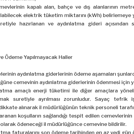
mevlerinin kapalı alan, bahçe ve dış alanlarının metr
labilecek elektrik tüketim miktarını (kWh) belirlemeye yö
retiyle hazırlanan ve aydınlatma gideri açısından s
ve Ödeme Yapılmayacak Haller
lerinin aydınlatma giderlerinin ödeme aşamaları şunlard
üğüne cemevinin aydınlatma giderlerinin ödenmesi için ya
atma amaçlı enerji tüketimi ile diğer amaçlara yöneli
lmak suretiyle ayrılması zorunludur. Sayaç tefrik iş
dikkate alınarak il müdürlüğünün teknik personeli tarafın
ranan koşulların sağlandığı tespit edilen cemevlerinin
 olarak ödeneceği il müdürlüğünce cemevine bildirilir.
atma faturalarını son ödeme tarihinden en az yedi gün 