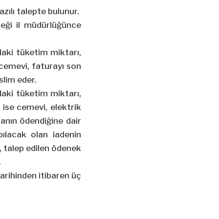
zılı talepte bulunur.
ceği il müdürlüğünce
adaki tüketim miktarı,
 cemevi, faturayı son
slim eder.
adaki tüketim miktarı,
ise cemevi, elektrik
ranın ödendiğine dair
ılacak olan iadenin
n, talep edilen ödenek
.
arihinden itibaren üç