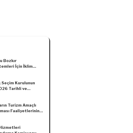
u Bozkır
emleri İçin İklim
kliğine Ekosistem
ı Uyum Strateji
 Seçim Kurulunun
i (2022-2036) ile
026 Tarihli ve
2022/8 Sayılı
09 Sayılı Kararı
başkanlığı Genelgesi
arın Turizm Amaçlı
ması Faaliyetlerinin
enmesine İlişkin
elik
 Hizmetleri