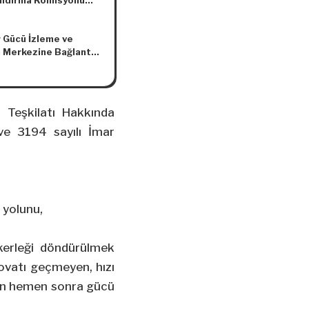
andırma Komisyonu
 Gücü İzleme ve
 Merkezine Bağlantı
eliği
 Teşkilatı Hakkında
ve 3194 sayılı İmar
t yolunu,
ekerleği döndürülmek
ovatı geçmeyen, hızı
ten hemen sonra gücü