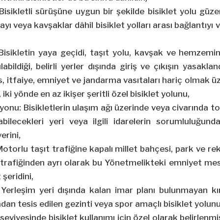
 Bisikletli sürüşüne uygun bir şekilde bisiklet yolu gü
yı veya kavşaklar dâhil bisiklet yolları arası bağlantıyı v
 Bisikletin yaya geçidi, taşıt yolu, kavşak ve hemzemin
abildiği, belirli yerler dışında giriş ve çıkışın yasakland
 itfaiye, emniyet ve jandarma vasıtaları hariç olmak 
 iki yönde en az ikişer şeritli özel bisiklet yolunu,
syonu: Bisikletlerin ulaşım ağı üzerinde veya civarında t
bilecekleri yeri veya ilgili idarelerin sorumluluğunda 
erini,
Motorlu taşıt trafiğine kapalı millet bahçesi, park ve re
t trafiğinden ayrı olarak bu Yönetmelikteki emniyet me
 şeridini,
: Yerleşim yeri dışında kalan imar planı bulunmayan k
dan tesis edilen gezinti veya spor amaçlı bisiklet yolunu
ol seviyesinde bisiklet kullanımı için özel olarak belirlenm