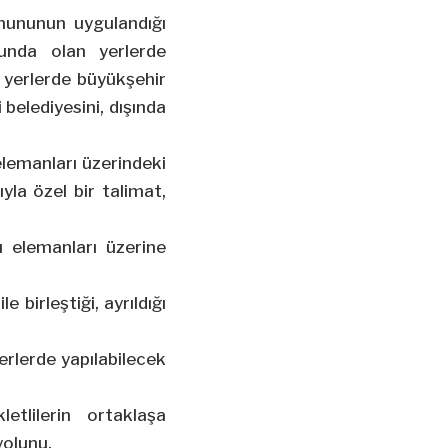
anununun uygulandığı
ğunda olan yerlerde
n yerlerde büyükşehir
i belediyesini, dışında
 elemanları üzerindeki
ıyla özel bir talimat,
u elemanları üzerine
 birleştiği, ayrıldığı
erlerde yapılabilecek
letlilerin ortaklaşa
yolunu,