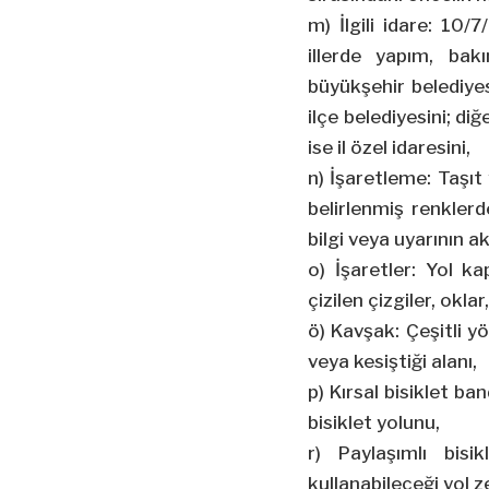
m) İlgili idare: 10
illerde yapım, bak
büyükşehir belediyes
ilçe belediyesini; diğ
ise il özel idaresini,
n) İşaretleme: Taşıt 
belirlenmiş renklerde
bilgi veya uyarının a
o) İşaretler: Yol k
çizilen çizgiler, oklar,
ö) Kavşak: Çeşitli yö
veya kesiştiği alanı,
p) Kırsal bisiklet b
bisiklet yolunu,
r) Paylaşımlı bisik
kullanabileceği yol z