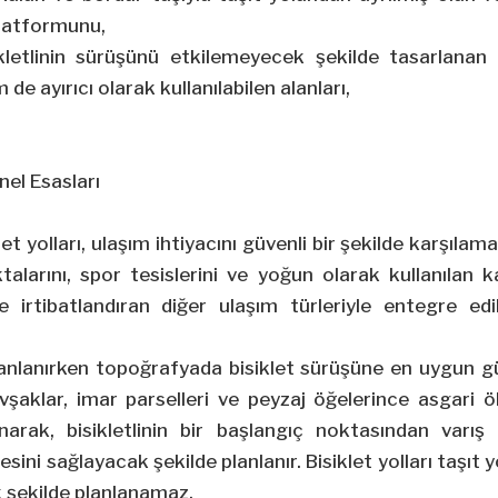
platformunu,
ikletlinin sürüşünü etkilemeyecek şekilde tasarlanan
de ayırıcı olarak kullanılabilen alanları,
nel Esasları
let yolları, ulaşım ihtiyacını güvenli bir şekilde karşıla
ktalarını, spor tesislerini ve yoğun olarak kullanıla
iyle irtibatlandıran diğer ulaşım türleriyle entegre e
 planlanırken topoğrafyada bisiklet sürüşüne en uygun gü
avşaklar, imar parselleri ve peyzaj öğelerince asgari
ınarak, bisikletlinin bir başlangıç noktasından varış
ni sağlayacak şekilde planlanır. Bisiklet yolları taşıt yol
 şekilde planlanamaz.