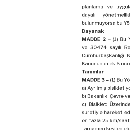
planlama ve uygula
dayalı yönetmeli
bulunmuyorsa bu Yön
Dayanak
MADDE 2 –
(1) Bu 
ve 30474 sayılı Re
Cumhurbaşkanlığı K
Kanununun ek 6 ncı 
Tanımlar
MADDE 3 –
(1) Bu Y
a) Ayrılmış bisiklet y
b) Bakanlık: Çevre ve
c) Bisiklet: Üzerin
suretiyle hareket e
en fazla 25 km/saat
tamamen kesilen elektr