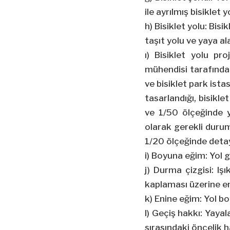
ile ayrılmış bisiklet 
h) Bisiklet yolu: Bi
taşıt yolu ve yaya al
ı) Bisiklet yolu pr
mühendisi tarafından
ve bisiklet park ist
tasarlandığı, bisikl
ve 1/50 ölçeğinde y
olarak gerekli durum
1/20 ölçeğinde detayl
i) Boyuna eğim: Yol 
j) Durma çizgisi: Işı
kaplaması üzerine eni
k) Enine eğim: Yol b
l) Geçiş hakkı: Yaya
sırasındaki öncelik h