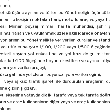
yolunu,
siklet sürüşüne ayrılan ve türleri bu Yönetmeliğin üçüncü
anları ile kesişim noktaları hariç motorlu araç ve yaya tr
ojesi: Mimar, peyzaj mimarı, harita mühendisi, şehir 
 hazırlanan ve uygulanmak üzere ilgili idarece onaylanan
asyonlarının bu Yönetmelikte yer verilen kurallar ve stan
et yolu türlerine göre 1/100, 1/200 veya 1/500 ölçeğinde 
eterli sayıda yol enkesitine ve yol kazı dolgu miktar
larda 1/100 ölçeğinde boyuna kesitlere ve ayrıca ihti
ara yer verilen projeyi,
güzergâhında yol ekseni boyunca, yola verilen eğimi,
klı veya ışıksız trafik işareti ile durdurulan araçların,
ne çizilmiş çizgiyi,
oyu eksenine yatayda dik iki tarafa veya tek tarafa doğru
ların ve araç kullananların diğer yaya ve araç kullananla
akkını,