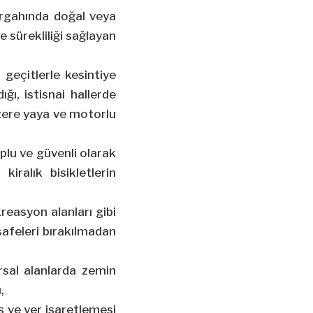
zergahında doğal veya
e sürekliliği sağlayan
 geçitlerle kesintiye
ığı, istisnai hallerde
üzere yaya ve motorlu
oplu ve güvenli olarak
kiralık bisikletlerin
kreasyon alanları gibi
safeleri bırakılmadan
ırsal alanlarda zemin
,
iş ve yer işaretlemesi