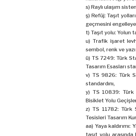
s) Raylı ulaşım siste
ş) Refüj: Taşıt yollar
geçmesini engelleyen
t) Taşıt yolu: Yolun t
u) Trafik işaret lev
sembol, renk ve yazı i
ü) TS 7249: Türk Sta
Tasarım Esasları sta
v) TS 9826: Türk Sta
standardını,
y) TS 10839: Türk S
Bisiklet Yolu Geçişle
z) TS 11782: Türk S
Tesisleri Tasarım Kur
aa) Yaya kaldırımı: 
taşıt yolu arasında 