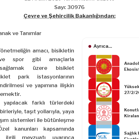
Sayı: 30976
Çevre ve Şehircilik Bakanlığından:
nak ve Tanımlar
Ayrıca...
önetmeliğin amacı, bisikletin
 ve spor gibi amaçlarla
Anadol
i sağlamak üzere bisiklet
Ekosist
Değişi
iklet park istasyonlarının
Tabanl
ndirilmesi ve yapımına ilişkin
Yüksek
Belges
27/2/2
İlgili 
rlemektir.
2026/1
Cumhur
 yapılacak farklı türlerdeki
Konutl
rbirleriyle, taşıt yollarıyla, yaya
Kiralan
laşım sistemleri ile bütünleşme
Düzenl
Yönetm
 Özel kanunları kapsamında
Sağlık
 ilgili mevzuatı uyarınca