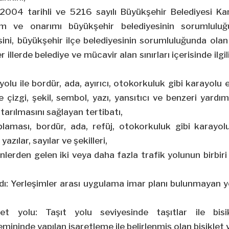
/7/2004 tarihli ve 5216 sayılı Büyükşehir Belediyesi K
ım ve onarımı büyükşehir belediyesinin sorumlulu
ini, büyükşehir ilçe belediyesinin sorumluluğunda ola
er illerde belediye ve mücavir alan sınırları içerisinde ilgil
yolu ile bordür, ada, ayırıcı, otokorkuluk gibi karayolu
 çizgi, şekil, sembol, yazı, yansıtıcı ve benzeri yardım
ktarılmasını sağlayan tertibatı,
aplaması, bordür, ada, refüj, otokorkuluk gibi karayol
 yazılar, sayılar ve şekilleri,
nlerden gelen iki veya daha fazla trafik yolunun birbiri ile
andı: Yerleşimler arası uygulama imar planı bulunmayan y
let yolu: Taşıt yolu seviyesinde taşıtlar ile bisik
emininde yapılan işaretleme ile belirlenmiş olan bisiklet 