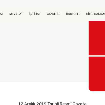
UAT
MEVZUAT
İÇTİHAT
YAZDILAR
HABERLER
BİLGİ BANKA
12 Aralık 2019 Tarihli Resmî Gazete