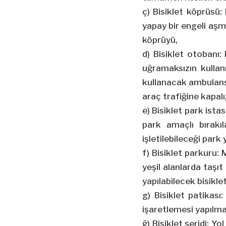
ç) Bisiklet köprüsü:
yapay bir engeli aşma
köprüyü,
d) Bisiklet otobanı:
uğramaksızın kullanıl
kullanacak ambulans,
araç trafiğine kapalı,
e) Bisiklet park ista
park amaçlı bırakıla
işletilebileceği park y
f) Bisiklet parkuru: 
yeşil alanlarda taşı
yapılabilecek bisiklet
g) Bisiklet patikası
işaretlemesi yapılma
ğ) Bisiklet şeridi: Y