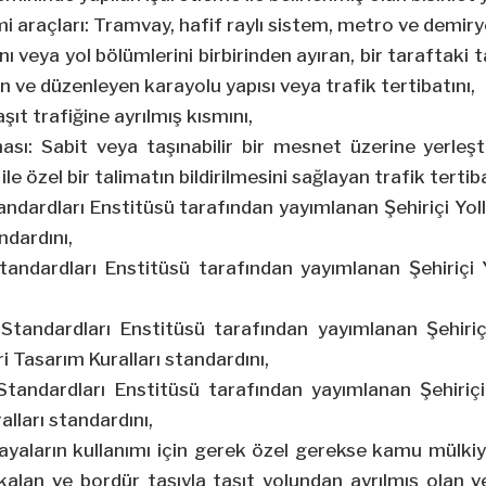
mi araçları: Tramvay, hafif raylı sistem, metro ve demiryo
ını veya yol bölümlerini birbirinden ayıran, bir taraftaki 
 ve düzenleyen karayolu yapısı veya trafik tertibatını,
aşıt trafiğine ayrılmış kısmını,
hası: Sabit veya taşınabilir bir mesnet üzerine yerleşt
le özel bir talimatın bildirilmesini sağlayan trafik tertiba
ndardları Enstitüsü tarafından yayımlanan Şehiriçi Yo
ndardını,
ndardları Enstitüsü tarafından yayımlanan Şehiriçi Yo
tandardları Enstitüsü tarafından yayımlanan Şehiriç
ri Tasarım Kuralları standardını,
tandardları Enstitüsü tarafından yayımlanan Şehiriçi 
alları standardını,
Yayaların kullanımı için gerek özel gerekse kamu mülkiye
kalan ve bordür taşıyla taşıt yolundan ayrılmış olan v