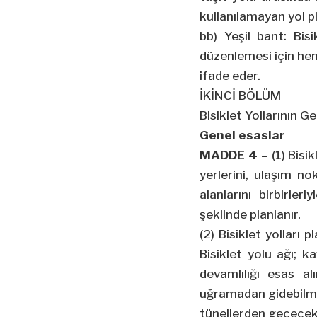
kullanılamayan yol 
bb) Yeşil bant: Bis
düzenlemesi için hem 
ifade eder.
İKİNCİ BÖLÜM
Bisiklet Yollarının Ge
Genel esaslar
MADDE 4 –
(1) Bisik
yerlerini, ulaşım no
alanlarını birbirler
şeklinde planlanır.
(2) Bisiklet yolları
Bisiklet yolu ağı; k
devamlılığı esas al
uğramadan gidebilmesi
tünellerden geçecek