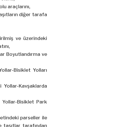
lu araçlarını,
taşıtların diğer tarafa
irilmiş ve üzerindeki
tını,
llar Boyutlandırma ve
llar-Bisiklet Yolları
i Yollar-Kavşaklarda
Yollar-Bisiklet Park
tindeki parseller ile
e taşıtlar tarafından