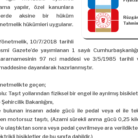
Fiyatl
Kararı
ma yapılır, özel kanunlara
klerde aksine bir hüküm
Rüzgâr
Tahmin
etmelik hükümleri uygulanır.
Yönetm
Yönetmelik, 10/7/2018 tarihli
smî Gazete’de yayımlanan 1 sayılı Cumhurbaşkanlığı
ararnamesinin 97 nci maddesi ve 3/5/1985 tarihli 
maddesine dayanılarak hazırlanmıştır.
önetmelikte geçen;
olu: Taşıt yollarından fiziksel bir engel ile ayrılmış bisikle
 Şehircilik Bakanlığını,
de bulunan insanın adale gücü ile pedal veya el ile t
den motorsuz taşıtı, (Azami sürekli anma gücü 0,25 kil
’e ulaştıktan sonra veya pedal çevrilmeye ara verildik
ikli bisikletler de bu sınıfa dahildir.)