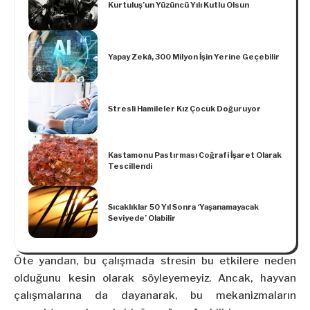
Kurtuluş’un Yüzüncü Yılı Kutlu Olsun
Yapay Zekâ, 300 Milyon İşin Yerine Geçebilir
Stresli Hamileler Kız Çocuk Doğuruyor
Kastamonu Pastırması Coğrafi İşaret Olarak
Tescillendi
Sıcaklıklar 50 Yıl Sonra ‘Yaşanamayacak
Seviyede’ Olabilir
Öte yandan, bu çalışmada stresin bu etkilere neden
olduğunu kesin olarak söyleyemeyiz. Ancak, hayvan
çalışmalarına da dayanarak, bu mekanizmaların