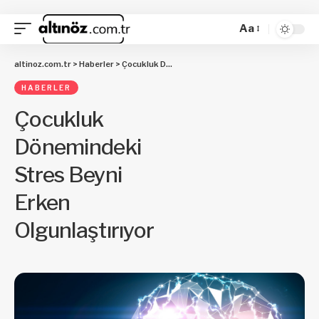
Aa
altinoz.com.tr
>
Haberler
>
Çocukluk Dönemindeki Stres Beyni Erken Olgunlaştırıyor
HABERLER
Çocukluk
Dönemindeki
Stres Beyni
Erken
Olgunlaştırıyor