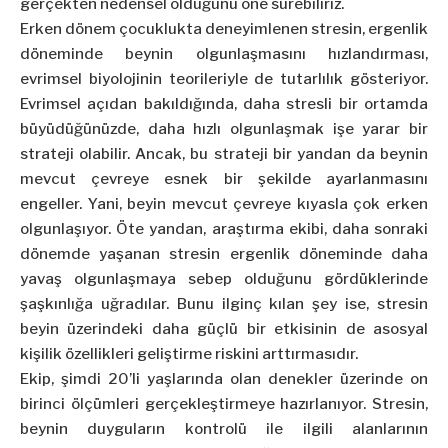
gerçekten nedensel olduğunu öne sürebiliriz.
Erken dönem çocuklukta deneyimlenen stresin, ergenlik
döneminde beynin olgunlaşmasını hızlandırması,
evrimsel biyolojinin teorileriyle de tutarlılık gösteriyor.
Evrimsel açıdan bakıldığında, daha stresli bir ortamda
büyüdüğünüzde, daha hızlı olgunlaşmak işe yarar bir
strateji olabilir. Ancak, bu strateji bir yandan da beynin
mevcut çevreye esnek bir şekilde ayarlanmasını
engeller. Yani, beyin mevcut çevreye kıyasla çok erken
olgunlaşıyor. Öte yandan, araştırma ekibi, daha sonraki
dönemde yaşanan stresin ergenlik döneminde daha
yavaş olgunlaşmaya sebep olduğunu gördüklerinde
şaşkınlığa uğradılar. Bunu ilginç kılan şey ise, stresin
beyin üzerindeki daha güçlü bir etkisinin de asosyal
kişilik özellikleri geliştirme riskini arttırmasıdır.
Ekip, şimdi 20’li yaşlarında olan denekler üzerinde on
birinci ölçümleri gerçekleştirmeye hazırlanıyor. Stresin,
beynin duyguların kontrolü ile ilgili alanlarının