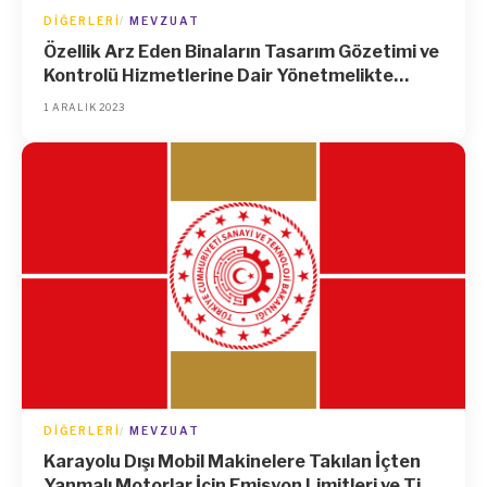
DIĞERLERI
MEVZUAT
Özellik Arz Eden Binaların Tasarım Gözetimi ve
Kontrolü Hizmetlerine Dair Yönetmelikte
Değişiklik Yapılmasına Dair Yönetmelik
1 ARALIK 2023
DIĞERLERI
MEVZUAT
Karayolu Dışı Mobil Makinelere Takılan İçten
Yanmalı Motorlar İçin Emisyon Limitleri ve Tip