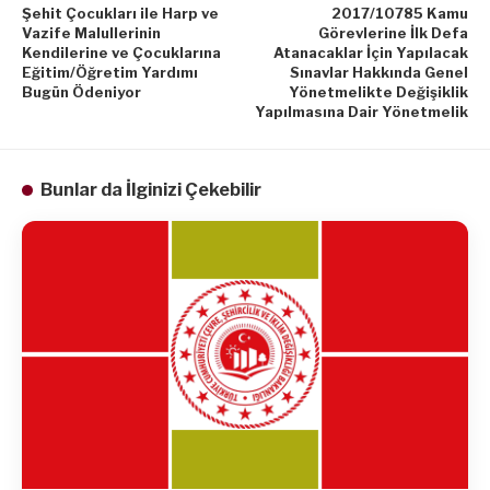
Şehit Çocukları ile Harp ve
2017/10785 Kamu
Vazife Malullerinin
Görevlerine İlk Defa
Kendilerine ve Çocuklarına
Atanacaklar İçin Yapılacak
Eğitim/Öğretim Yardımı
Sınavlar Hakkında Genel
Bugün Ödeniyor
Yönetmelikte Değişiklik
Yapılmasına Dair Yönetmelik
Bunlar da İlginizi Çekebilir