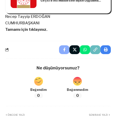
Geçici 8 inci Maddesine İlişkin Uygulama
Yönetmeliği
Recep Tayyip ERDOĞAN
CUMHURBAŞKANI
Tamamı için tıklayınız.
Ne düşünüyorsunuz?
Beğendim
Beğenmedim
0
0
ÖNCEKI YAZI
SONRAKI YAZI