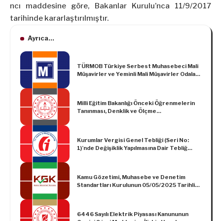
ncı maddesine göre, Bakanlar Kurulu’nca 11/9/2017
tarihinde kararlaştırılmıştır.
Ayrıca...
TÜRMOB Türkiye Serbest Muhasebeci Mali
Müşavirler ve Yeminli Mali Müşavirler Odaları
Birliği’nin 22/12/2019 Tarihli Basın Bülteni
Milli Eğitim Bakanlığı Önceki Öğrenmelerin
Tanınması, Denklik ve Ölçme
Değerlendirme İşlemleri ile İlgili Usul ve
Esaslara İlişkin Yönerge
Kurumlar Vergisi Genel Tebliği (Seri No:
1)’nde Değişiklik Yapılmasına Dair Tebliğ
(Seri No: 16)
Kamu Gözetimi, Muhasebe ve Denetim
Standartları Kurulunun 05/05/2025 Tarihli
ve 75935942-050.01.04-[01/32053] Sayılı
Kararı
6446 Sayılı Elektrik Piyasası Kanununun