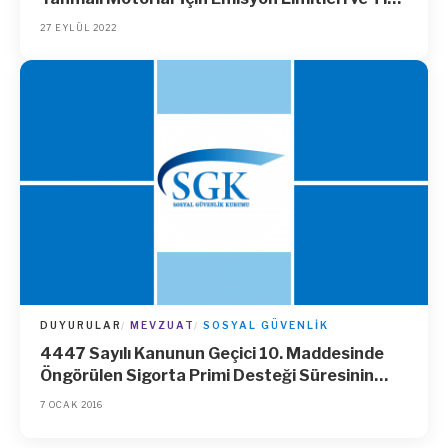
Onayı Hakkında Teknik ve Genel Gerekliliklere
27 EYLÜL 2022
Dair Tebliğ (2017/654/AB) (SGM: 2021/24)’de
Değişiklik Yapılmasına Dair Tebliğ (No:
2022/35)
DUYURULAR
MEVZUAT
SOSYAL GÜVENLIK
4447 Sayılı Kanunun Geçici 10. Maddesinde
Öngörülen Sigorta Primi Desteği Süresinin
Uzatılması
7 OCAK 2016