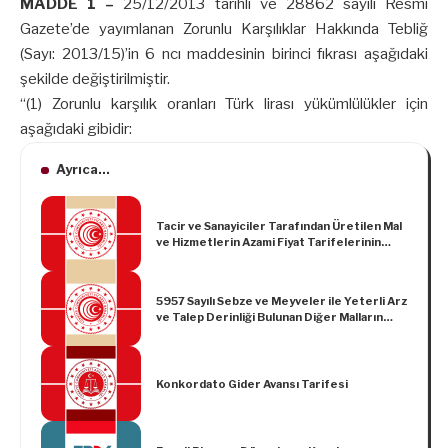
MADDE 1 –
25/12/2013 tarihli ve 28862 sayılı Resmî
Gazete’de yayımlanan Zorunlu Karşılıklar Hakkında Tebliğ
(Sayı: 2013/15)’in 6 ncı maddesinin birinci fıkrası aşağıdaki
şekilde değiştirilmiştir.
“(1) Zorunlu karşılık oranları Türk lirası yükümlülükler için
aşağıdaki gibidir:
Ayrıca...
Tacir ve Sanayiciler Tarafından Üretilen Mal
ve Hizmetlerin Azami Fiyat Tarifelerinin
Düzenlenmesi Hakkında Yönetmelikte
Değişiklik Yapılmasına Dair Yönetmelik
5957 Sayılı Sebze ve Meyveler ile Yeterli Arz
ve Talep Derinliği Bulunan Diğer Malların
Ticaretinin Düzenlenmesi Hakkında
Kanunun 10 uncu Maddesinde Yer Alan
Parasal Sınırların Artırılmasına İlişkin Tebliğ
Konkordato Gider Avansı Tarifesi