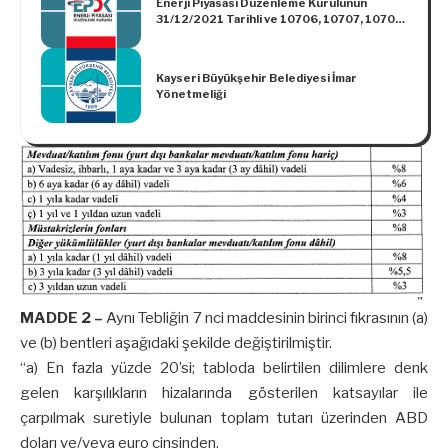
Enerji Piyasası Düzenleme Kurulunun
31/12/2021 Tarihli ve 10706, 10707, 10708,
10709 Sayılı Kararları
Kayseri Büyükşehir Belediyesi İmar
Yönetmeliği
MADDE 2 –
Aynı Tebliğin 7 nci maddesinin birinci fıkrasının (a)
ve (b) bentleri aşağıdaki şekilde değiştirilmiştir.
“a) En fazla yüzde 20’si; tabloda belirtilen dilimlere denk
gelen karşılıkların hizalarında gösterilen katsayılar ile
çarpılmak suretiyle bulunan toplam tutarı üzerinden ABD
doları ve/veya euro cinsinden,