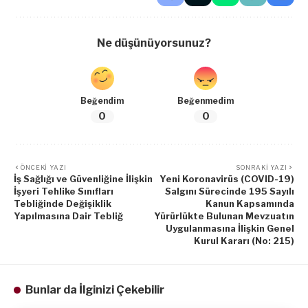
Ne düşünüyorsunuz?
Beğendim
Beğenmedim
0
0
ÖNCEKI YAZI
SONRAKI YAZI
İş Sağlığı ve Güvenliğine İlişkin
Yeni Koronavirüs (COVID-19)
İşyeri Tehlike Sınıfları
Salgını Sürecinde 195 Sayılı
Tebliğinde Değişiklik
Kanun Kapsamında
Yapılmasına Dair Tebliğ
Yürürlükte Bulunan Mevzuatın
Uygulanmasına İlişkin Genel
Kurul Kararı (No: 215)
Bunlar da İlginizi Çekebilir