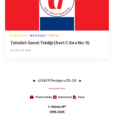
DIĞERLERI
MEVZUAT
VERGI
Tahsilat Genel Tebliği (Seri: C Sıra No: 5)
30 ARALIK 2019
𐱁𐰀𐰋𐰉𐰀𐰞 Design v.25-10
Theme-Ruby
Elementor
Foxiz
m
© Altınöz M
1996-2026