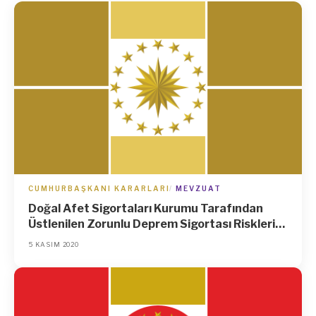
CUMHURBAŞKANI KARARLARI
MEVZUAT
Doğal Afet Sigortaları Kurumu Tarafından
Üstlenilen Zorunlu Deprem Sigortası Riskleri
İçin Devlet Tarafından Hasar Fazlası
5 KASIM 2020
Reasürans Desteği Sağlanmasına İlişkin Karar
(Karar Sayısı: 3180)