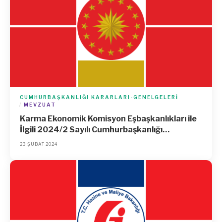
CUMHURBAŞKANLIĞI KARARLARI-GENELGELERI
MEVZUAT
Karma Ekonomik Komisyon Eşbaşkanlıkları ile
İlgili 2024/2 Sayılı Cumhurbaşkanlığı
Genelgesi
23 ŞUBAT 2024