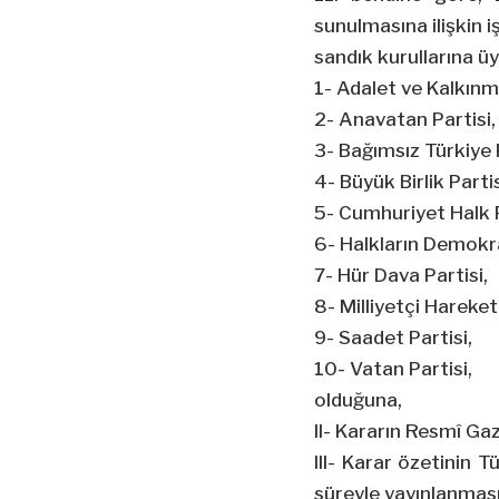
sunulmasına ilişkin 
sandık kurullarına üy
1- Adalet ve Kalkınma
2- Anavatan Partisi,
3- Bağımsız Türkiye P
4- Büyük Birlik Partis
5- Cumhuriyet Halk P
6- Halkların Demokra
7- Hür Dava Partisi,
8- Milliyetçi Hareket 
9- Saadet Partisi,
10- Vatan Partisi,
olduğuna,
II- Kararın Resmî G
III- Karar özetinin 
süreyle yayınlanmas