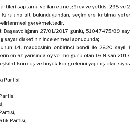
 partileri saptama ve ilân etme görev ve yetkisi 298 ve 
uruluna ait bulunduğundan, seçimlere katılma yeterlil
p belirlenmesi gerekmektedir.
 Başsavcılığının 27/01/2017 günlü, 51047475/89 sayılı 
lgisayar disketinin incelenmesi sonucunda;
nunun 14. maddesinin onbirinci bendi ile 2820 sayıl
lerin en az yarısında oy verme günü olan 16 Nisan 2017 
teşkilat kurmuş ve büyük kongrelerini yapmış olan siyasi
 Partisi,
artisi,
i,
artisi,
tik Partisi,