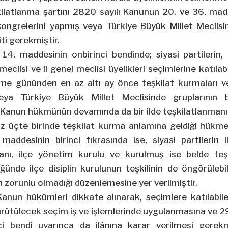
şkilatlanma şartını 2820 sayılı Kanunun 20. ve 36. mad
ongrelerini yapmış veya Türkiye Büyük Millet Meclisi
iti gerekmiştir.
4. maddesinin onbirinci bendinde; siyasi partilerin, m
meclisi ve il genel meclisi üyelikleri seçimlerine katılabil
rme gününden en az altı ay önce teşkilat kurmaları v
eya Türkiye Büyük Millet Meclisinde gruplarının b
 Kanun hükmünün devamında da bir ilde teşkilatlanmanın
n az üçte birinde teşkilat kurma anlamına geldiği hük
addesinin birinci fıkrasında ise, siyasi partilerin il
kanı, ilçe yönetim kurulu ve kurulmuş ise belde te
ğünde ilçe disiplin kurulunun teşkilinin de öngörüleb
n zorunlu olmadığı düzenlemesine yer verilmiştir.
Kanun hükümleri dikkate alınarak, seçimlere katılabile
ürütülecek seçim iş ve işlemlerinde uygulanmasına ve 2
ci bendi uyarınca da ilânına karar verilmesi gere