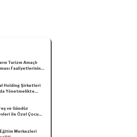
arın Turizm Amaçlı
ması Faaliyetlerinin
enmesine İlişkin
elikte Değişiklik
l Holding Şirketleri
asına Dair
da Yönetmelikte
elik
lik Yapılmasına Dair
elik
reş ve Gündüz
vleri ile Özel Çocuk
rinin Kuruluş ve
 Esasları Hakkında
 Eğitim Merkezleri
elikte Değişiklik