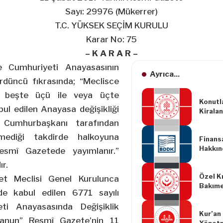
Sayı: 29976 (Mükerrer)
T.C. YÜKSEK SEÇİM KURULU
Karar No: 75
– K A R A R –
e Cumhuriyeti Anayasasının
Ayrıca...
rdüncü fıkrasında; “Meclisce
n beşte üçü ile veya üçte
Konutl
bul edilen Anayasa değişikliği
Kiralan
Düzenl
 Cumhurbaşkanı tarafından
Yönetm
mediği takdirde halkoyuna
Finansa
Yapılm
Hakkın
Yönetm
smî Gazetede yayımlanır.”
Değişik
r.
Yönetm
Özel K
et Meclisi Genel Kurulunca
Bakıme
de kabul edilen 6771 sayılı
Kulüple
İşleyiş
ti Anayasasında Değişiklik
Kur’an
Yönetm
Kanun” Resmî Gazete’nin 11