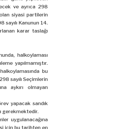
ilecek ve ayrıca 298
lan siyasi partilerin
98 sayılı Kanunun 14.
rlanan karar taslağı
nunda, halkoylaması
nleme yapılmamıştır.
 halkoylamasında bu
98 sayılı Seçimlerin
na aykırı olmayan
örev yapacak sandık
sı gerekmektedir.
mler uygulanacağına
i için bu tarihten en