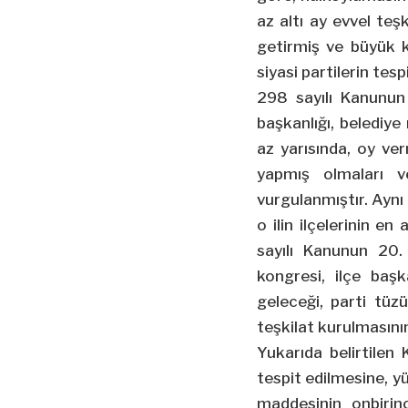
az altı ay evvel te
getirmiş ve büyük k
siyasi partilerin tesp
298 sayılı Kanunun 1
başkanlığı, belediye 
az yarısında, oy ve
yapmış olmaları v
vurgulanmıştır. Aynı
o ilin ilçelerinin e
sayılı Kanunun 20. m
kongresi, ilçe baş
geleceği, parti tüzü
teşkilat kurulmasını
Yukarıda belirtilen 
tespit edilmesine, y
maddesinin onbirin