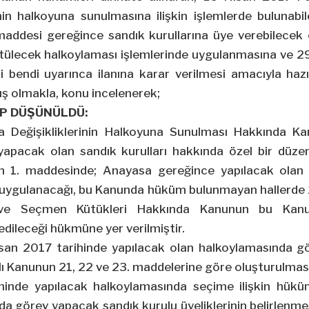
nin halkoyuna sunulmasına ilişkin işlemlerde bulunab
addesi gereğince sandık kurullarına üye verebilecek o
ütülecek halkoylaması işlemlerinde uygulanmasına ve 2
i bendi uyarınca ilanına karar verilmesi amacıyla hazı
 olmakla, konu incelenerek;
P DÜŞÜNÜLDÜ:
a Değişikliklerinin Halkoyuna Sunulması Hakkında Ka
yapacak olan sandık kurulları hakkında özel bir düze
n 1. maddesinde; Anayasa gereğince yapılacak olan
uygulanacağı, bu Kanunda hüküm bulunmayan hallerde 2
ve Seçmen Kütükleri Hakkında Kanunun bu Kanu
edileceği hükmüne yer verilmiştir.
san 2017 tarihinde yapılacak olan halkoylamasında g
ılı Kanunun 21, 22 ve 23. maddelerine göre oluşturulma
hinde yapılacak halkoylamasında seçime ilişkin hükü
a görev yapacak sandık kurulu üyeliklerinin belirlenmes