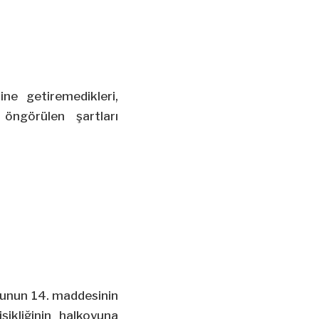
ne getiremedikleri,
öngörülen şartları
nunun 14. maddesinin
ikliğinin halkoyuna