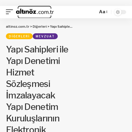
Aa
altinoz.com.tr
>
Diğerleri
>
Yapı Sahipleri ile Yapı Denetimi Hizmet Sözleşmesi İmzalayacak Yapı Denetim Kuruluşlarının Elektronik Ortamda Belirlenmesine İlişkin Usul ve Esaslara Dair Tebliğde Değişiklik Yapılmasına Dair Tebliğ
DIĞERLERI
MEVZUAT
Yapı Sahipleri ile
Yapı Denetimi
Hizmet
Sözleşmesi
İmzalayacak
Yapı Denetim
Kuruluşlarının
Elektronik