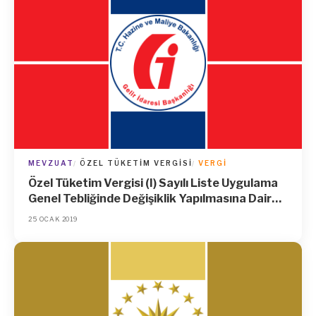
MEVZUAT
ÖZEL TÜKETIM VERGISI
VERGI
Özel Tüketim Vergisi (I) Sayılı Liste Uygulama
Genel Tebliğinde Değişiklik Yapılmasına Dair
Tebliğ (Seri No: 5)
25 OCAK 2019