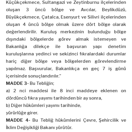
Küçükçekmece,
Sultangazi
ve Zeytinburnu ilçelerinden
oluşan 3 üncü bölge ve Avcılar,
Beylikdüzü
,
Büyükçekmece, Çatalca,
Esenyurt
ve Silivri ilçelerinden
oluşan 4 üncü bölge olmak üzere dört bölge olarak
değerlendirilir. Kuruluş merkezinin bulunduğu bölge
dışındaki bölgelerde görev almak istemeyen ve
Bakanlığa dilekçe ile başvuran yapı denetim
kuruluşlarına yedinci ve sekizinci fıkralardaki durumlar
hariç diğer bölge veya bölgelerden görevlendirme
yapılmaz. Başvurular, Bakanlıkça en geç 7 iş günü
içerisinde sonuçlandırılır.”
MADDE 3-
Bu Tebliğin;
a) 2
nci
maddesi ile 8 inci maddeye eklenen on
dördüncü fıkra yayımı tarihinden bir ay sonra,
b) Diğer hükümleri yayımı tarihinde,
yürürlüğe
girer.
MADDE 4-
Bu Tebliğ hükümlerini Çevre, Şehircilik ve
İklim Değişikliği Bakanı yürütür.