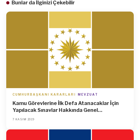
Bunlar da İlginizi Çekebilir
CUMHURBAŞKANI KARARLARI
MEVZUAT
Kamu Görevlerine İlk Defa Atanacaklar İçin
Yapılacak Sınavlar Hakkında Genel
Yönetmelikte Değişiklik Yapılmasına Dair
7 KASIM 2019
Yönetmelik (Karar Sayısı: 1753)