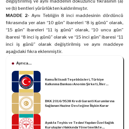
değiştirilmiş ve aynı maddenin dokuzuncu fıkrasının (a)
ve (b) bentleri yürürlükten kaldırılmıştır.
MADDE 2-
Aynı Tebliğin 8 inci maddesinin dördüncü
fıkrasında yer alan “10 gün” ibareleri “8 iş günü” olarak,
“15 gün” ibareleri “11 iş günü” olarak, “10 uncu gün”
ibaresi “8 inci iş günü” olarak ve “15 inci gün” ibaresi “11
inci iş günü” olarak değiştirilmiş ve aynı maddeye
aşağıdaki fıkra eklenmiştir.
Ayrıca...
Kamu İktisadi Teşebbüsleri, Türkiye
Kalkınma Bankası Anonim Şirketi, İller
Bankası Anonim Şirketinde ve Ptt Anonim
Şirketinde 2016 ve 2017 Yıllarında
Uygulanacak Ücretlerin Tespitine İlişkin
BKK 2016/9538 Kredi Garanti Kurumlarına
Tebliğ (Tebliğ No: 2017/1)
Sağlanan Hazine Desteğine İlişkin Karar
Ayakta Teşhis ve Tedavi Yapılan Özel Sağlık
Kuruluşları Hakkında Yönetmelikte