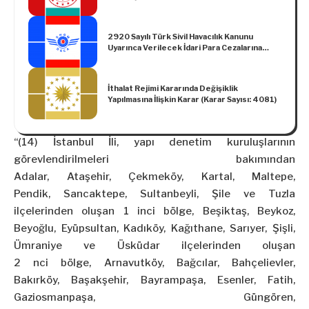
Değişiklik Yapılmasına Dair Yönetmelik
2920 Sayılı Türk Sivil Havacılık Kanunu
Uyarınca Verilecek İdari Para Cezalarına
İlişkin Tebliğ (2017/1)
İthalat Rejimi Kararında Değişiklik
Yapılmasına İlişkin Karar (Karar Sayısı: 4081)
“(14) İstanbul İli, yapı denetim kuruluşlarının
görevlendirilmeleri bakımından
Adalar,
Ataşehir
,
Çekmeköy
, Kartal, Maltepe,
Pendik,
Sancaktepe
, Sultanbeyli, Şile ve Tuzla
ilçelerinden oluşan 1 inci bölge, Beşiktaş, Beykoz,
Beyoğlu,
Eyüpsultan
, Kadıköy,
Kağıthane
, Sarıyer, Şişli,
Ümraniye ve Üsküdar ilçelerinden oluşan
2
nci
bölge,
Arnavutköy
, Bağcılar, Bahçelievler,
Bakırköy,
Başakşehir
, Bayrampaşa, Esenler, Fatih,
Gaziosmanpaşa, Güngören,