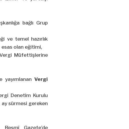
şkanlığa bağlı Grup
eği ve temel hazırlık
 esas olan eğitimi,
 Vergi Müfettişlerine
’de yayımlanan
Vergi
Vergi Denetim Kurulu
 3 ay sürmesi gereken
lı Resmî Gazete’de