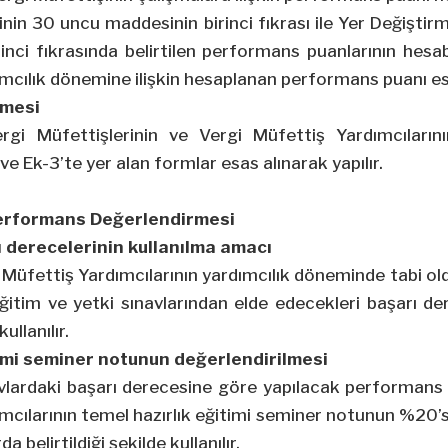
inin 30 uncu maddesinin birinci fıkrası ile Yer Değişti
inci fıkrasında belirtilen performans puanlarının hesa
ımcılık dönemine ilişkin hesaplanan performans puanı esa
lmesi
rgi Müfettişlerinin ve Vergi Müfettiş Yardımcılarını
ve Ek-3’te yer alan formlar esas alınarak yapılır.
 Performans Değerlendirmesi
ı derecelerinin kullanılma amacı
 Müfettiş Yardımcılarının yardımcılık döneminde tabi old
eğitim ve yetki sınavlarından elde edecekleri başarı d
llanılır.
timi seminer notunun değerlendirilmesi
vlardaki başarı derecesine göre yapılacak performans
mcılarının temel hazırlık eğitimi seminer notunun %20’s
a belirtildiği şekilde kullanılır.