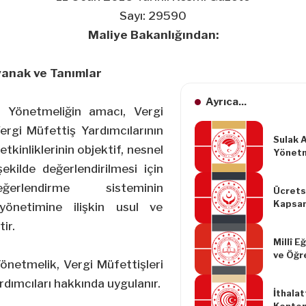
Sayı: 29590
Maliye Bakanlığından:
anak ve Tanımlar
Ayrıca...
 Yönetmeliğin amacı, Vergi
ergi Müfettiş Yardımcılarının
Sulak 
etkinliklerinin objektif, nesnel
Yönetm
Yapılm
ekilde değerlendirilmesi için
Yönetm
erlendirme sisteminin
Ücrets
Kapsam
yönetimine ilişkin usul ve
Desteğ
ir.
Usul v
Millî E
Yönetm
ve Öğr
Yapılm
önetmelik, Vergi Müfettişleri
Planlı 
Yönetm
Yöner
rdımcıları hakkında uygulanır.
İthalat