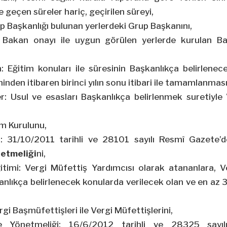
 geçen süreler hariç, geçirilen süreyi,
p Başkanlığı bulunan yerlerdeki Grup Başkanını,
: Bakan onayı ile uygun görülen yerlerde kurulan Ba
: Eğitim konuları ile süresinin Başkanlıkça belirlenec
inden itibaren birinci yılın sonu itibari ile tamamlanması
r: Usul ve esasları Başkanlıkça belirlenmek suretiyle
im Kurulunu,
ği: 31/10/2011 tarihli ve 28101 sayılı Resmî Gazete
etmeliği
ni,
ğitimi: Vergi Müfettiş Yardımcısı olarak atananlara, 
anlıkça belirlenecek konularda verilecek olan ve en az
ergi Başmüfettişleri ile Vergi Müfettişlerini,
 Yönetmeliği: 16/6/2012 tarihli ve 28325 sayı