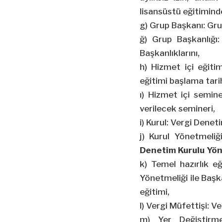
lisansüstü eğitiminde
g) Grup Başkanı: Gru
ğ) Grup Başkanlığı
Başkanlıklarını,
h) Hizmet içi eğitim
eğitimi başlama tarih
ı) Hizmet içi semine
verilecek semineri,
i) Kurul: Vergi Denet
j) Kurul Yönetmeli
Denetim Kurulu Yön
k) Temel hazırlık e
Yönetmeliği ile Başk
eğitimi,
l) Vergi Müfettişi: V
m) Yer Değiştirme