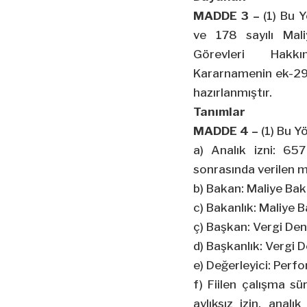
MADDE 3 –
(1) Bu Y
ve 178 sayılı Mali
Görevleri Hak
Kararnamenin ek-29
hazırlanmıştır.
Tanımlar
MADDE 4 –
(1) Bu Y
a) Analık izni: 6
sonrasında verilen ma
b) Bakan: Maliye Bak
c) Bakanlık: Maliye B
ç) Başkan: Vergi Den
d) Başkanlık: Vergi 
e) Değerleyici: Perf
f) Fiilen çalışma sü
aylıksız izin, analı