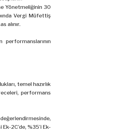
rme Yönetmeliğinin 30
bında Vergi Müfettiş
s alınır.
n performanslarının
ukları, temel hazırlık
ereceleri, performans
 değerlendirmesinde,
i Ek-2C’de, %35’i Ek-