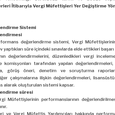
rleri İtibarıyla Vergi Müfettişleri Yer Değiştirme Yö
endirme Sistemi
endirmesi
formans değerlendirme sistemi, Vergi Müfettişlerini
v yaptıkları süre içindeki sınavlarda elde ettikleri başar
ın değerlendirmelerini, düzenledikleri vergi incelem
 komisyonları tarafından yapılan değerlendirmeleri, 
ma, görüş öneri, denetim ve soruşturma raporlar
iğer çalışmalarına ilişkin değerlendirmeleri, lisansüstü
as alarak oluşturulan sistemi kapsar.
endirme süresi
gi Müfettişlerinin performanslarının değerlendirilmes
nır.
leri ve Vergi Müfettiş Yardımcıları hakkında perform