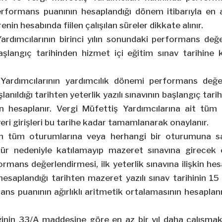
performans puanının hesaplandığı dönem itibarıyla en 
enin hesabında fiilen çalışılan süreler dikkate alınır.
ardımcılarının birinci yılın sonundaki performans değ
başlangıç tarihinden hizmet içi eğitim sınav tarihine 
 Yardımcılarının yardımcılık dönemi performans değer
şlanıldığı tarihten yeterlik yazılı sınavının başlangıç tar
n hesaplanır. Vergi Müfettiş Yardımcılarına ait tüm 
n veri girişleri bu tarihe kadar tamamlanarak onaylanır.
ının tüm oturumlarına veya herhangi bir oturumuna sa
özür nedeniyle katılamayıp mazeret sınavına girecek 
ormans değerlendirmesi, ilk yeterlik sınavına ilişkin 
hesaplandığı tarihten mazeret yazılı sınav tarihinin 
s puanının ağırlıklı aritmetik ortalamasının hesaplan
ğinin 33/A maddesine göre en az bir yıl daha çalışma