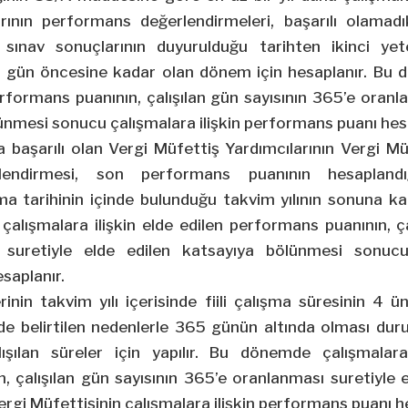
rının performans değerlendirmeleri, başarılı olamad
 sınav sonuçlarının duyurulduğu tarihten ikinci yeter
15 gün öncesine kadar olan dönem için hesaplanır. Bu
performans puanının, çalışılan gün sayısının 365’e oranl
ünmesi sonucu çalışmalara ilişkin performans puanı hesa
a başarılı olan Vergi Müfettiş Yardımcılarının Vergi Müfe
endirmesi, son performans puanının hesaplandı
ma tarihinin içinde bulunduğu takvim yılının sonuna k
çalışmalara ilişkin elde edilen performans puanının, ça
suretiyle elde edilen katsayıya bölünmesi sonucu 
saplanır.
rinin takvim yılı içerisinde fiili çalışma süresinin 4 
inde belirtilen nedenlerle 365 günün altında olması d
ışılan süreler için yapılır. Bu dönemde çalışmalara
 çalışılan gün sayısının 365’e oranlanması suretiyle 
gi Müfettişinin çalışmalara ilişkin performans puanı he