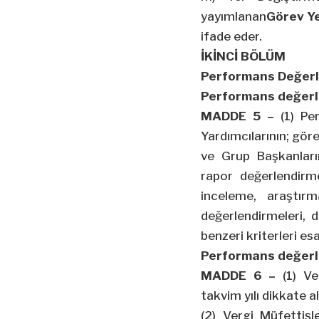
yayımlanan
Görev Ye
ifade eder.
İKİNCİ BÖLÜM
Performans Değerl
Performans değerl
MADDE 5 –
(1) Per
Yardımcılarının; göre
ve Grup Başkanların
rapor değerlendirme
inceleme, araştır
değerlendirmeleri, d
benzeri kriterleri es
Performans değerl
MADDE 6 –
(1) Ver
takvim yılı dikkate alı
(2) Vergi Müfettiş