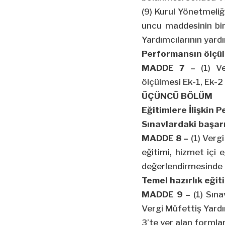
(9) Kurul Yönetmeliğ
uncu maddesinin bir
Yardımcılarının yard
Performansın ölçü
MADDE 7 –
(1) Ve
ölçülmesi Ek-1, Ek-2 
ÜÇÜNCÜ BÖLÜM
Eğitimlere İlişkin
Sınavlardaki başar
MADDE 8 –
(1) Vergi
eğitimi, hizmet içi 
değerlendirmesinde ku
Temel hazırlık eği
MADDE 9 –
(1) Sına
Vergi Müfettiş Yardı
3’te yer alan formlard