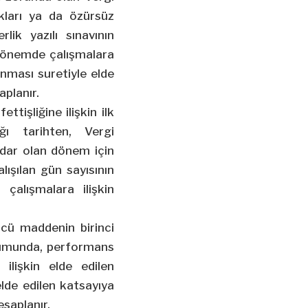
ıkları ya da özürsüz
lik yazılı sınavının
 dönemde çalışmalara
anması suretiyle elde
planır.
ttişliğine ilişkin ilk
ğı tarihten, Vergi
adar olan dönem için
lışılan gün sayısının
çalışmalara ilişkin
üncü maddenin birinci
urumunda, performans
 ilişkin elde edilen
elde edilen katsayıya
saplanır.