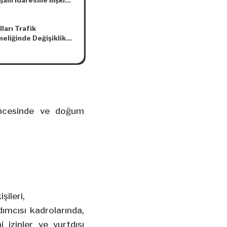
anı İdaresine İlişkin
 (No: 2018/7)
ları Trafik
eliğinde Değişiklik
asına Dair
elik
öncesinde ve doğum
şileri,
dımcısı kadrolarında,
i izinler ve yurtdışı