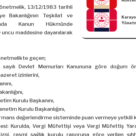
Kontenj
Tebliğ
önetmelik, 13/12/1983 tarihli
ye Bakanlığının Teşkilat ve
Karayol
Yönetm
kında Kanun Hükmünde
Yapılm
 uncu maddesine dayanılarak
Yönetm
önetmelikte geçen;
57 sayılı Devlet Memurları Kanununa göre doğum 
zeret izinlerini,
anını,
akanlığını,
etim Kurulu Başkanını,
Denetim Kurulu Başkanlığını,
ormans değerlendirme sisteminde puan vermeye yetkili ki
resi: Kurulda, Vergi Müfettişi veya Vergi Müfettiş Yar
k izni, resmi sağlık kurulu raporuna göre verilen sıhh