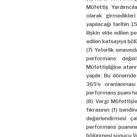
Müfettiş Yardımcıla
olarak girmedikleri
yapılacağı tarihin 
ilişkin elde edilen 
edilen katsayıya böl
(7) Yeterlik sınavınd
performans değerl
Müfettişliğine atan
yapılır. Bu dönemde 
365’e oranlanması 
performans puanı he
(8) Vergi Müfettişle
fıkrasının (f) bend
değerlendirmesi çal
performans puanının,
bölünmesi sonucu Ver