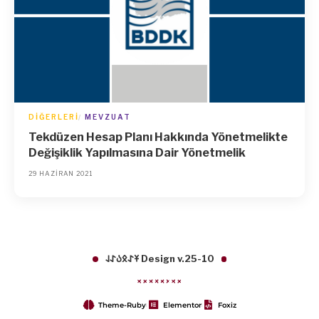
DIĞERLERI
MEVZUAT
Tekdüzen Hesap Planı Hakkında Yönetmelikte
Değişiklik Yapılmasına Dair Yönetmelik
29 HAZIRAN 2021
𐱁𐰀𐰋𐰉𐰀𐰞 Design v.25-10
Theme-Ruby
Elementor
Foxiz