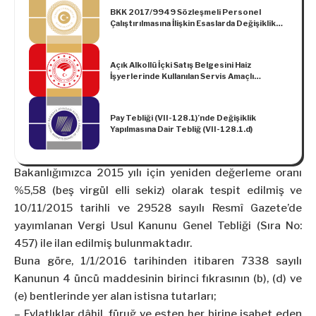
BKK 2017/9949 Sözleşmeli Personel
Çalıştırılmasına İlişkin Esaslarda Değişiklik
Yapılmasına Dair Esaslar
Açık Alkollü İçki Satış Belgesini Haiz
İşyerlerinde Kullanılan Servis Amaçlı
Materyallere İlişkin Tebliğ (No: 2024/18)
Pay Tebliği (VII-128.1)’nde Değişiklik
Yapılmasına Dair Tebliğ (VII-128.1.d)
Bakanlığımızca 2015 yılı için yeniden değerleme oranı
%5,58 (beş virgül elli sekiz) olarak tespit edilmiş ve
10/11/2015 tarihli ve 29528 sayılı Resmî Gazete’de
yayımlanan Vergi Usul Kanunu Genel Tebliği (Sıra No:
457) ile ilan edilmiş bulunmaktadır.
Buna göre, 1/1/2016 tarihinden itibaren 7338 sayılı
Kanunun 4 üncü maddesinin birinci fıkrasının (b), (d) ve
(e) bentlerinde yer alan istisna tutarları;
– Evlatlıklar dâhil, füruğ ve eşten her birine isabet eden