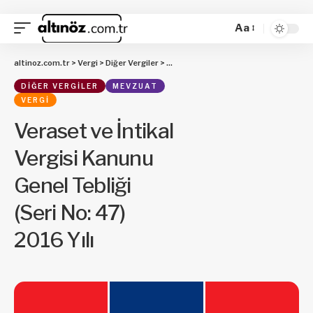
Aa
altinoz.com.tr
>
Vergi
>
Diğer Vergiler
>
Veraset ve İntikal Vergisi Kanunu Genel
DIĞER VERGILER
MEVZUAT
VERGI
Veraset ve İntikal
Vergisi Kanunu
Genel Tebliği
(Seri No: 47)
2016 Yılı