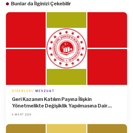
Bunlar da İlginizi Çekebilir
DIĞERLERI
MEVZUAT
Geri Kazanım Katılım Payına İlişkin
Yönetmelikte Değişiklik Yapılmasına Dair
Yönetmelik
6 MART 2024