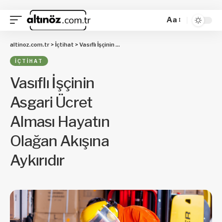
Aa
altinoz.com.tr
>
İçtihat
>
Vasıflı İşçinin Asgari Ücret Alması Hayatın Olağan Akışına Aykırıdır
İÇTIHAT
Vasıflı İşçinin
Asgari Ücret
Alması Hayatın
Olağan Akışına
Aykırıdır