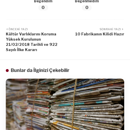
Beğendim
Beğenmedim
0
0
ÖNCEKI YAZI
SONRAKI YAZI
Kültür Varlıklarını Koruma
10 Fabrikanın Kilidi Hazır
Yüksek Kurulunun
21/02/2018 Tarihli ve 922
Sayılı İlke Kararı
Bunlar da İlginizi Çekebilir