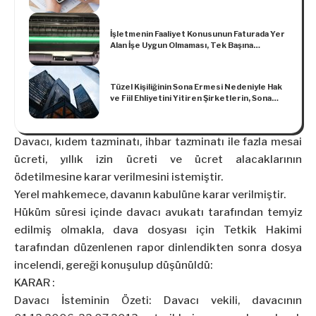
İşletmenin Faaliyet Konusunun Faturada Yer
Alan İşe Uygun Olmaması, Tek Başına
Faturanın Geçersizliği Sonucunu Doğurmaz
Tüzel Kişiliğinin Sona Ermesi Nedeniyle Hak
ve Fiil Ehliyetini Yitiren Şirketlerin, Sona
Erme Tarihinden Sonra Haklara Sahip Olması
veya Borçlu Kılınması Mümkün Değildir
Davacı, kıdem tazminatı, ihbar tazminatı ile fazla mesai
ücreti, yıllık izin ücreti ve ücret alacaklarının
ödetilmesine karar verilmesini istemiştir.
Yerel mahkemece, davanın kabulüne karar verilmiştir.
Hüküm süresi içinde davacı avukatı tarafından temyiz
edilmiş olmakla, dava dosyası için Tetkik Hakimi
tarafından düzenlenen rapor dinlendikten sonra dosya
incelendi, gereği konuşulup düşünüldü:
KARAR :
Davacı İsteminin Özeti: Davacı vekili, davacının