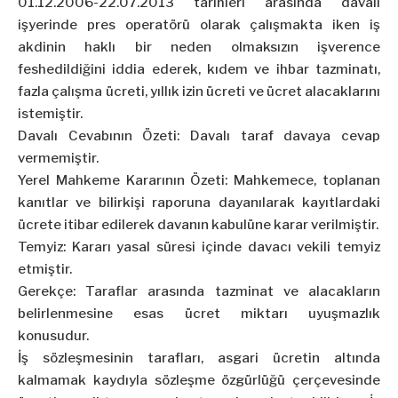
01.12.2006-22.07.2013 tarihleri arasında davalı
işyerinde pres operatörü olarak çalışmakta iken iş
akdinin haklı bir neden olmaksızın işverence
feshedildiğini iddia ederek, kıdem ve ihbar tazminatı,
fazla çalışma ücreti, yıllık izin ücreti ve ücret alacaklarını
istemiştir.
Davalı Cevabının Özeti: Davalı taraf davaya cevap
vermemiştir.
Yerel Mahkeme Kararının Özeti: Mahkemece, toplanan
kanıtlar ve bilirkişi raporuna dayanılarak kayıtlardaki
ücrete itibar edilerek davanın kabulüne karar verilmiştir.
Temyiz: Kararı yasal süresi içinde davacı vekili temyiz
etmiştir.
Gerekçe: Taraflar arasında tazminat ve alacakların
belirlenmesine esas ücret miktarı uyuşmazlık
konusudur.
İş sözleşmesinin tarafları, asgari ücretin altında
kalmamak kaydıyla sözleşme özgürlüğü çerçevesinde