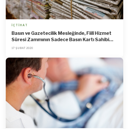
İÇTIHAT
Basın ve Gazetecilik Mesleğinde, Fiilî Hizmet
Süresi Zammının Sadece Basın Kartı Sahibi
Olanlara Uygulanması Anayasaya Aykırıdır
17 ŞUBAT 2020