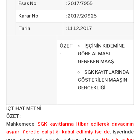
Esas No
: 2017/7955
Karar No
: 2017/20925
Tarih
: 11.12.2017
ÖZET
İŞÇİNİN KIDEMİNE
:
GÖRE ALMASI
GEREKEN MAAŞ
SGK KAYITLARINDA
GÖSTERİLEN MAAŞIN
GERÇEKLİĞİ
İÇTİHAT METNİ
ÖZET :
Mahkemece,
SGK kayıtlarına itibar edilerek davacının
asgari ücretle çalıştığı kabul edilmiş ise de
, işyerinde
pres operatörü olarak çalışan davacı
6,5 yılı aşkın