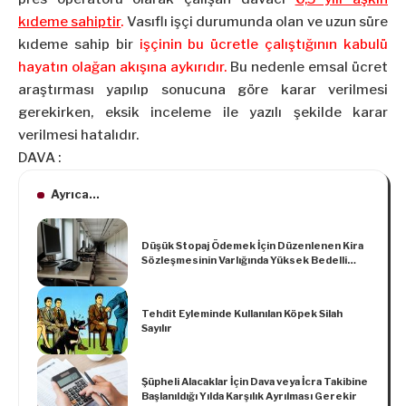
kıdeme sahiptir
.
Vasıflı işçi durumunda olan ve uzun süre
kıdeme sahip bir
işçinin bu ücretle çalıştığının kabulü
hayatın olağan akışına aykırıdır.
Bu nedenle emsal ücret
araştırması yapılıp sonucuna göre karar verilmesi
gerekirken, eksik inceleme ile yazılı şekilde karar
verilmesi hatalıdır.
DAVA :
Ayrıca...
Düşük Stopaj Ödemek İçin Düzenlenen Kira
Sözleşmesinin Varlığında Yüksek Bedelli
Kira Sözleşmesine İtibar Edilir
Tehdit Eyleminde Kullanılan Köpek Silah
Sayılır
Şüpheli Alacaklar İçin Dava veya İcra Takibine
Başlanıldığı Yılda Karşılık Ayrılması Gerekir