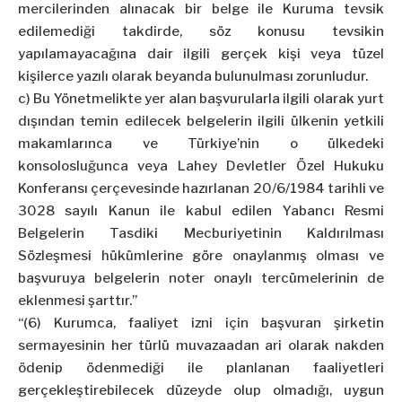
mercilerinden alınacak bir belge ile Kuruma tevsik
edilemediği takdirde, söz konusu tevsikin
yapılamayacağına dair ilgili gerçek kişi veya tüzel
kişilerce yazılı olarak beyanda bulunulması zorunludur.
c) Bu Yönetmelikte yer alan başvurularla ilgili olarak yurt
dışından temin edilecek belgelerin ilgili ülkenin yetkili
makamlarınca ve Türkiye’nin o ülkedeki
konsolosluğunca veya Lahey Devletler Özel Hukuku
Konferansı çerçevesinde hazırlanan 20/6/1984 tarihli ve
3028 sayılı Kanun ile kabul edilen Yabancı Resmi
Belgelerin Tasdiki Mecburiyetinin Kaldırılması
Sözleşmesi hükümlerine göre onaylanmış olması ve
başvuruya belgelerin noter onaylı tercümelerinin de
eklenmesi şarttır.”
“(6) Kurumca, faaliyet izni için başvuran şirketin
sermayesinin her türlü muvazaadan ari olarak nakden
ödenip ödenmediği ile planlanan faaliyetleri
gerçekleştirebilecek düzeyde olup olmadığı, uygun