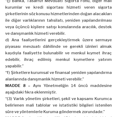
“ç) Banka, Tasarruf Mevduatı Sigorta Fonu, diğer mali
kurumlar ve kredi sigortası hizmeti veren sigorta
şirketlerinin söz konusu hizmetlerinden doğan alacakları
ile diğer varlıklarının tahsilatı, yeniden yapılandırılması
veya üçüncü kişilere satışı konularında aracılık, destek
ve danışmanlık hizmeti verebilir.
d) Ana faaliyetlerini gerçekleştirmek üzere sermaye
piyasası mevzuatı dâhilinde ve gerekli izinleri almak
kaydıyla faaliyette bulunabilir ve menkul kıymet ihraç
edebilir, ihraç edilmiş menkul kıymetlere yatırım
yapabilir.”
“f) Şirketlere kurumsal ve finansal yeniden yapılandırma
alanlarında danışmanlık hizmeti verebilir.”
MADDE 8 –
Aynı Yönetmeliğin 14 üncü maddesine
aşağıdaki fıkra eklenmiştir.
“(3) Varlık yönetim şirketleri, şekil ve kapsamı Kurumca
belirlenen mali tablolar ve istatistiki bilgileri istenilen
süre ve yöntemlerle Kuruma göndermek zorundadır.”