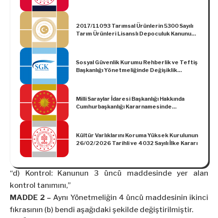
2017/11093 Tarımsal Ürünlerin 5300 Sayılı
Tarım Ürünleri Lisanslı Depoculuk Kanunu
Çerçevesinde Lisans Alarak Faaliyet
Gösteren Depolarda Muhafaza Edilmesi
Halinde Kira Destekleme Ödemesi
Sosyal Güvenlik Kurumu Rehberlik ve Teftiş
Yapılmasına İlişkin Kararda Değişiklik
Başkanlığı Yönetmeliğinde Değişiklik
Yapılmasına Dair Karar
Yapılmasına Dair Yönetmelik
Milli Saraylar İdaresi Başkanlığı Hakkında
Cumhurbaşkanlığı Kararnamesinde
Değişiklik Yapılmasına Dair Cumhurbaşkanlığı
Kararnamesi (Kararname Numarası: 168)
Kültür Varlıklarını Koruma Yüksek Kurulunun
26/02/2026 Tarihli ve 4032 Sayılı İlke Kararı
“d) Kontrol: Kanunun 3 üncü maddesinde yer alan
kontrol tanımını,”
MADDE 2 –
Aynı Yönetmeliğin 4 üncü maddesinin ikinci
fıkrasının (b) bendi aşağıdaki şekilde değiştirilmiştir.