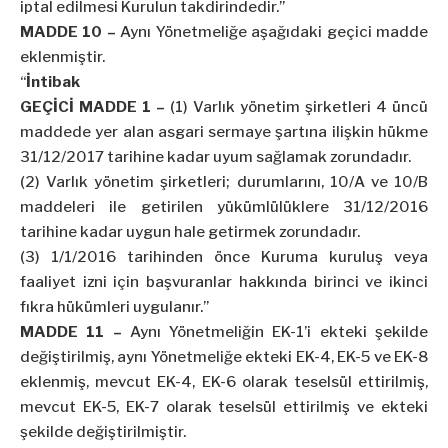
iptal edilmesi Kurulun takdirindedir.”
MADDE 10 –
Aynı Yönetmeliğe aşağıdaki geçici madde
eklenmiştir.
“
İntibak
GEÇİCİ MADDE 1 –
(1) Varlık yönetim şirketleri 4 üncü
maddede yer alan asgari sermaye şartına ilişkin hükme
31/12/2017 tarihine kadar uyum sağlamak zorundadır.
(2) Varlık yönetim şirketleri; durumlarını, 10/A ve 10/B
maddeleri ile getirilen yükümlülüklere 31/12/2016
tarihine kadar uygun hale getirmek zorundadır.
(3) 1/1/2016 tarihinden önce Kuruma kuruluş veya
faaliyet izni için başvuranlar hakkında birinci ve ikinci
fıkra hükümleri uygulanır.”
MADDE 11 –
Aynı Yönetmeliğin EK-1’i ekteki şekilde
değiştirilmiş, aynı Yönetmeliğe ekteki EK-4, EK-5 ve EK-8
eklenmiş, mevcut EK-4, EK-6 olarak teselsül ettirilmiş,
mevcut EK-5, EK-7 olarak teselsül ettirilmiş ve ekteki
şekilde değiştirilmiştir.