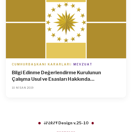
CUMHURBAŞKANI KARARLARI
MEVZUAT
Bilgi Edinme Değerlendirme Kurulunun
Çalışma Usul ve Esasları Hakkında
Yönetmelikte Değişiklik Yapılmasına Dair
10 NISAN 2019
Yönetmelik (Karar Sayısı: 865)
𐱁𐰀𐰋𐰉𐰀𐰞 Design v.25-10