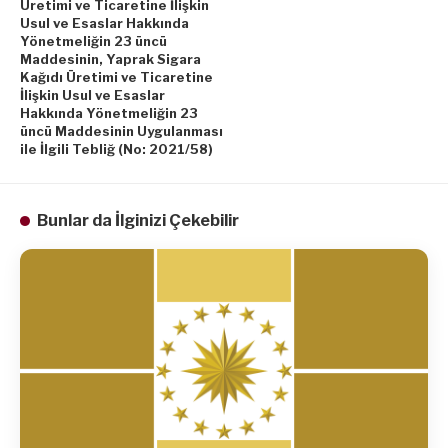
Üretimi ve Ticaretine İlişkin
Usul ve Esaslar Hakkında
Yönetmeliğin 23 üncü
Maddesinin, Yaprak Sigara
Kağıdı Üretimi ve Ticaretine
İlişkin Usul ve Esaslar
Hakkında Yönetmeliğin 23
üncü Maddesinin Uygulanması
ile İlgili Tebliğ (No: 2021/58)
Bunlar da İlginizi Çekebilir