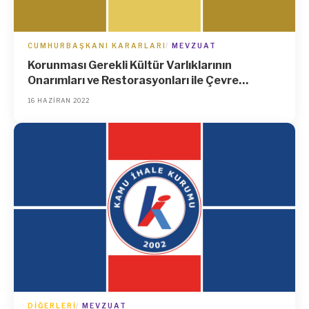
CUMHURBAŞKANI KARARLARI
MEVZUAT
Korunması Gerekli Kültür Varlıklarının
Onarımları ve Restorasyonları ile Çevre
Düzenlemesine İlişkin Mal ve Hizmet
16 HAZIRAN 2022
Alımlarına Dair Usul ve Esaslar (Karar Sayısı:
5738)
DIĞERLERI
MEVZUAT