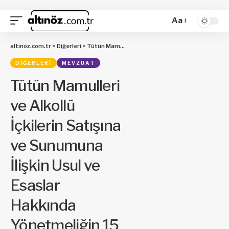
Aa
altinoz.com.tr
>
Diğerleri
>
Tütün Mamulleri ve Alkollü İçkilerin Satışına ve Sunumuna İlişkin Usul ve Esaslar Hakkında Yönetmeliğin 15 inci Maddesinin Uygulanması ile İlgili Tebliğ (No: 2021/59)
DIĞERLERI
MEVZUAT
Tütün Mamulleri
ve Alkollü
İçkilerin Satışına
ve Sunumuna
İlişkin Usul ve
Esaslar
Hakkında
Yönetmeliğin 15