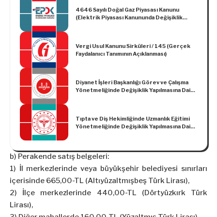
4646 Sayılı Doğal Gaz Piyasası Kanunu
(Elektrik Piyasası Kanununda Değişiklik
Yapılması ve Doğal Gaz Piyasası Hakkında
Kanun)’nun 9 uncu Maddesi Uyarınca 2017
Yılında Uygulanacak Para Cezaları Hakkında
Vergi Usul Kanunu Sirküleri / 145 (Gerçek
Tebliğ
Faydalanıcı Tanımının Açıklanması)
Diyanet İşleri Başkanlığı Görev ve Çalışma
Yönetmeliğinde Değişiklik Yapılmasına Dair
Yönetmelik
Tıpta ve Diş Hekimliğinde Uzmanlık Eğitimi
Yönetmeliğinde Değişiklik Yapılmasına Dair
Yönetmelik
b) Perakende satış belgeleri:
1) İl merkezlerinde veya büyükşehir belediyesi sınırları
içerisinde 665,00-TL (Altıyüzaltmışbeş Türk Lirası),
2) İlçe merkezlerinde 440,00-TL (Dörtyüzkırk Türk
Lirası),