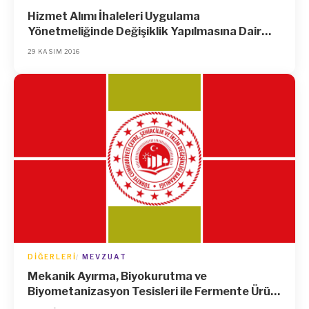
Hizmet Alımı İhaleleri Uygulama
Yönetmeliğinde Değişiklik Yapılmasına Dair
Yönetmelik
29 KASIM 2016
DIĞERLERI
MEVZUAT
Mekanik Ayırma, Biyokurutma ve
Biyometanizasyon Tesisleri ile Fermente Ürün
Yönetimi Tebliğinde Değişiklik Yapılmasına