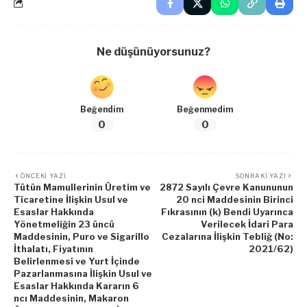
Ne düşünüyorsunuz?
Beğendim
Beğenmedim
0
0
ÖNCEKI YAZI
SONRAKI YAZI
Tütün Mamullerinin Üretim ve
2872 Sayılı Çevre Kanununun
Ticaretine İlişkin Usul ve
20 nci Maddesinin Birinci
Esaslar Hakkında
Fıkrasının (k) Bendi Uyarınca
Yönetmeliğin 23 üncü
Verilecek İdari Para
Maddesinin, Puro ve Sigarillo
Cezalarına İlişkin Tebliğ (No:
İthalatı, Fiyatının
2021/62)
Belirlenmesi ve Yurt İçinde
Pazarlanmasına İlişkin Usul ve
Esaslar Hakkında Kararın 6
ncı Maddesinin, Makaron