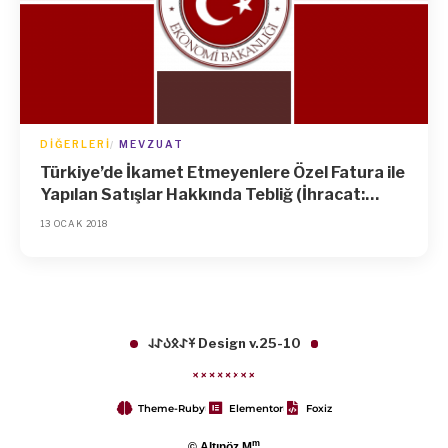
DIĞERLERI
MEVZUAT
Türkiye’de İkamet Etmeyenlere Özel Fatura ile
Yapılan Satışlar Hakkında Tebliğ (İhracat:
2003/3)’de Değişiklik Yapılmasına Dair Tebliğ
13 OCAK 2018
(İhracat: 2017/9)
𐱁𐰀𐰋𐰉𐰀𐰞 Design v.25-10
Theme-Ruby
Elementor
Foxiz
m
© Altınöz M