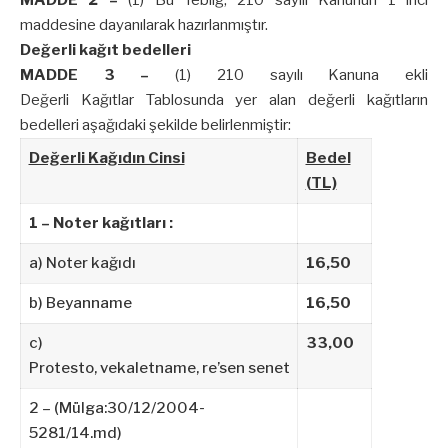
MADDE 2 –
(1) Bu Tebliğ, 210 sayılı Kanunun 1 inci
maddesine dayanılarak hazırlanmıştır.
Değerli kağıt bedelleri
MADDE 3 –
(1) 210 sayılı Kanuna ekli
Değerli Kağıtlar Tablosunda yer alan değerli kağıtların
bedelleri aşağıdaki şekilde belirlenmiştir:
Değerli Kağıdın Cinsi
Bedel
(TL)
1 – Noter kağıtları :
a) Noter kağıdı
16,50
b) Beyanname
16,50
c)
33,00
Protesto, vekaletname, re’sen senet
2 – (Mülga:30/12/2004-
5281/14.md)