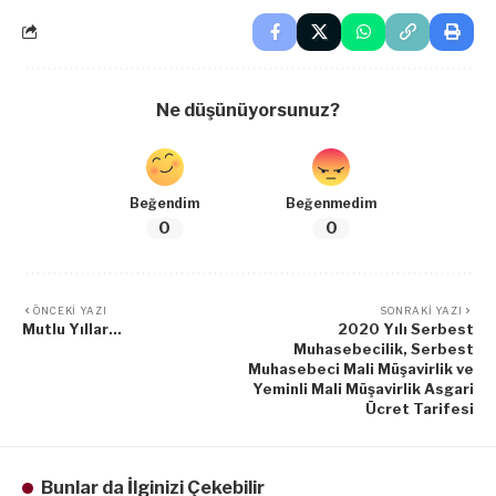
Ne düşünüyorsunuz?
Beğendim
Beğenmedim
0
0
ÖNCEKI YAZI
SONRAKI YAZI
Mutlu Yıllar…
2020 Yılı Serbest
Muhasebecilik, Serbest
Muhasebeci Mali Müşavirlik ve
Yeminli Mali Müşavirlik Asgari
Ücret Tarifesi
Bunlar da İlginizi Çekebilir