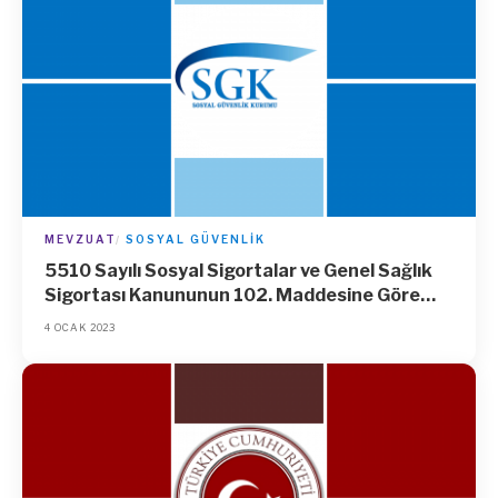
MEVZUAT
SOSYAL GÜVENLIK
5510 Sayılı Sosyal Sigortalar ve Genel Sağlık
Sigortası Kanununun 102. Maddesine Göre
2023 Yılında Uygulanacak İdari Para Cezaları
4 OCAK 2023