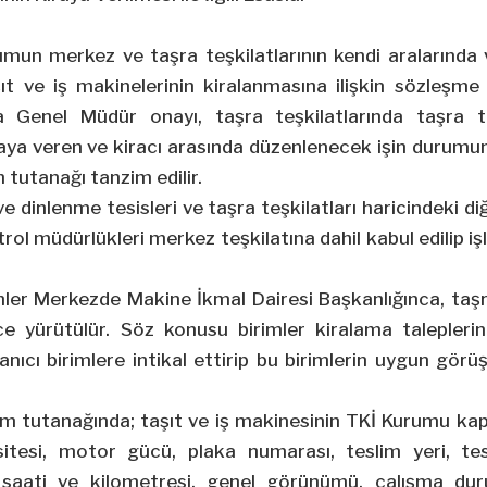
umun merkez ve taşra teşkilatlarının kendi aralarında 
ıt ve iş makinelerinin kiralanmasına ilişkin sözleşme 
a Genel Müdür onayı, taşra teşkilatlarında taşra te
raya veren ve kiracı arasında düzenlenecek işin durum
m tutanağı tanzim edilir.
 dinlenme tesisleri ve taşra teşkilatları haricindeki diğ
trol müdürlükleri merkez teşkilatına
dahil
kabul edilip i
mler Merkezde Makine İkmal Dairesi Başkanlığınca, ta
e yürütülür. Söz konusu birimler kiralama taleplerini
anıcı birimlere intikal ettirip bu birimlerin uygun görü
üm tutanağında; taşıt ve iş makinesinin TKİ Kurumu ka
sitesi, motor gücü, plaka numarası, teslim yeri, tes
saati ve kilometresi, genel görünümü, çalışma duru