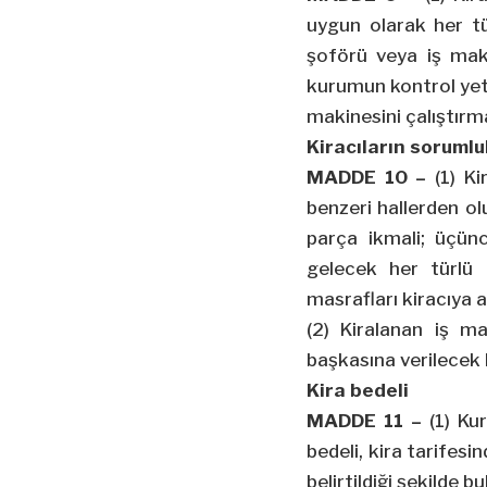
uygun olarak her tü
şoförü veya iş mak
kurumun kontrol yetk
makinesini çalıştırma
Kiracıların sorumlu
MADDE 10 –
(1) Ki
benzeri hallerden ol
parça ikmali; üçünc
gelecek her türlü 
masrafları kiracıya ai
(2) Kiralanan iş ma
başkasına verilecek 
Kira bedeli
MADDE 11 –
(1) Kur
bedeli, kira tarifesi
belirtildiği şekilde 