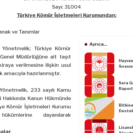
Sayı: 31004
Türkiye Kömür İşletmeleri Kurumundan:
nak ve Tanımlar
Ayrıca...
 Yönetmelik; Türkiye Kömür
 Genel Müdürlüğüne ait taşıt
Hayvanl
kiraya verilmesine ilişkin usul
Sırası
Korunm
k amacıyla hazırlanmıştır.
Değişik
Sera G
Yönetm
Raporl
Yönetmelik, 233 sayılı Kamu
ve Doğr
eri Hakkında Kanun Hükmünde
Akredi
Bitkis
ye Kömür İşletmeleri Kurumu
Deste
kümlerine dayanılarak
Yapılm
(Tebli
Lisans
malar