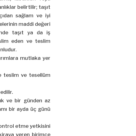
lar belirtilir; taşıt
çıdan sağlam ve iyi
elerinin maddi değeri
sinde taşıt ya da iş
slim eden ve teslim
nludur.
ırımlara mutlaka yer
e teslim ve tesellüm
dilir.
lük ve bir günden az
plamı bir ayda üç günü
kontrol etme yetkisini
 kiraya veren birimce