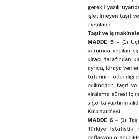
gerekli yazılı uyar
işletilmeyen taşıt v
uygulanır.
Taşıt ve iş makinel
MADDE 5 –
(1) Üçü
kurumca yapılan sig
kiracı tarafından ki
ayrıca, kiraya verile
tutarının ödendiği
edilmeden taşıt ve 
kiralama süresi için
sigorta yaptırılmalıdı
Kira tarifesi
MADDE 6 –
(1) Taş
Türkiye İstatistik
enflasyon oranı dikk