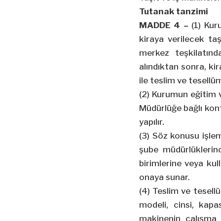
Tutanak tanzimi
MADDE 4 –
(1) Kur
kiraya verilecek taş
merkez teşkilatınd
alındıktan sonra, ki
ile teslim ve tesellü
(2) Kurumun eğitim ve
Müdürlüğe bağlı kon
yapılır.
(3) Söz konusu işle
şube müdürlüklerinc
birimlerine veya kull
onaya sunar.
(4) Teslim ve tesell
modeli, cinsi, kapa
makinenin çalışma 