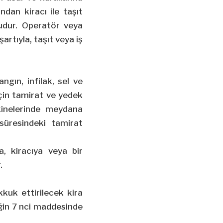
dan kiracı ile taşıt
udur. Operatör veya
rtıyla, taşıt veya iş
ngın, infilak, sel ve
için tamirat ve yedek
akinelerinde meydana
süresindeki tamirat
a, kiracıya veya bir
.
kuk ettirilecek kira
ğin 7
nci
maddesinde