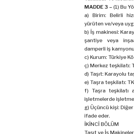
MADDE 3 –
(1) Bu Y
a) Birim: Belirli h
yürüten ve/veya uygu
b) İş makinesi: Kara
şantiye veya inşaa
damperli iş kamyonu
c) Kurum: Türkiye Kö
ç) Merkez teşkilatı
d) Taşıt: Karayolu ta
e) Taşra teşkilatı: T
f) Taşra teşkilatı
işletmelerde işletm
g) Üçüncü kişi: Diğer
ifade
eder.
İKİNCİ BÖLÜM
Taşıt ve İş Makineleri