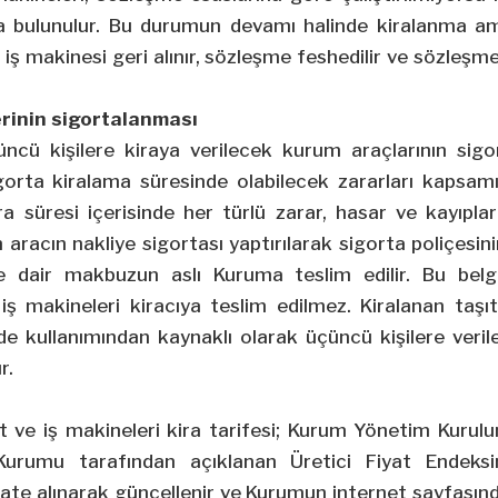
ıda bulunulur. Bu durumun devamı halinde kiralanma 
e iş makinesi geri alınır, sözleşme feshedilir ve sözleş
erinin sigortalanması
ncü kişilere kiraya verilecek kurum araçlarının sigo
orta kiralama süresinde olabilecek zararları kapsamı
ra süresi içerisinde her türlü zarar, hasar ve kayıpla
n aracın nakliye sigortası yaptırılarak sigorta poliçesini
ne dair makbuzun aslı Kuruma teslim edilir.
Bu belg
iş makineleri kiracıya teslim edilmez. Kiralanan taşıt
de kullanımından kaynaklı olarak üçüncü kişilere veril
r.
ıt ve iş makineleri kira tarifesi; Kurum Yönetim Kurulunc
 Kurumu tarafından açıklanan Üretici Fiyat Endeksin
ate alınarak güncellenir ve Kurumun internet sayfasında