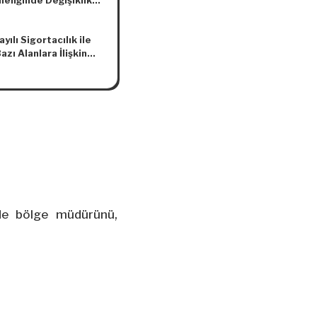
eliğinde Değişiklik
asına Dair
elik
yılı Sigortacılık ile
azı Alanlara İlişkin
arda ve Bir Kanun
nde Kararnamede
lik Yapılmasına Dair
rde bölge müdürünü,