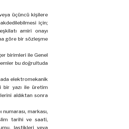
veya üçüncü kişilere
akdedilebilmesi için;
şkilatı amiri onayı
una göre bir sözleşme
er birimleri ile Genel
şlemler bu doğrultuda
şrada elektromekanik
 bir yazı ile üretim
şlerini aldıktan sonra
pı numarası, markası,
lim tarihi ve saati,
mu, lastikleri veya