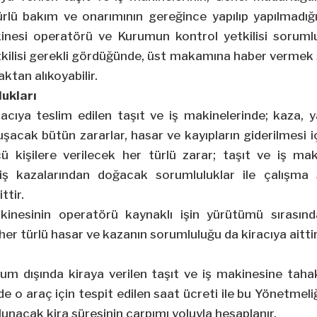
rlü bakım ve onarımının gereğince yapılıp yapılmadığın
inesi operatörü ve Kurumun kontrol yetkilisi soruml
ilisi gerekli gördüğünde, üst makamına haber vermek şa
ktan alıkoyabilir.
lukları
racıya teslim edilen taşıt ve iş makinelerinde; kaza, ya
uşacak bütün zararlar, hasar ve kayıpların giderilmesi 
ü kişilere verilecek her türlü zarar; taşıt ve iş m
iş kazalarından doğacak sorumluluklar ile çalışma 
ttir.
kinesinin operatörü kaynaklı işin yürütümü sırasınd
her türlü hasar ve kazanın sorumluluğu da kiracıya aittir
um dışında kiraya verilen taşıt ve iş makinesine tahak
nde o araç için tespit edilen saat ücreti ile bu Yönetmeli
bulunacak kira süresinin çarpımı yoluyla hesaplanır.