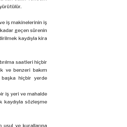
yürütülür.
ve iş makinelerinin iş
e kadar geçen sürenin
irilmek kaydıyla kira
tırılma saatleri hiçbir
lık ve benzeri bakım
 başka hiçbir yerde
bir iş yeri ve mahalde
mak kaydıyla sözleşme
n usul ve kurallarına