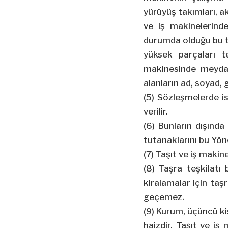
yürüyüş takımları, a
ve iş makinelerind
durumda olduğu bu tu
yüksek parçaları te
makinesinde meydan
alanların ad,
soyad
, 
(5) Sözleşmelerde i
verilir.
(6) Bunların dışınd
tutanaklarını bu Yö
(7) Taşıt ve iş makin
(8) Taşra teşkilatı
kiralamalar için taşr
geçemez.
(9) Kurum, üçüncü kiş
haizdir. Taşıt ve iş