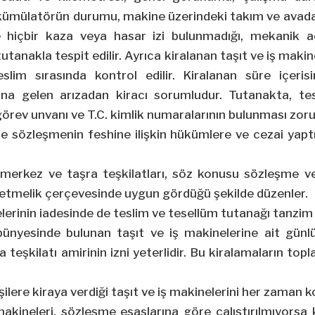
kümülatörün durumu, makine üzerindeki takım ve avadanlık
e hiçbir kaza veya hasar izi bulunmadığı, mekanik a
tanakla tespit edilir.
Ayrıca kiralanan taşıt ve iş makin
slim sırasında kontrol edilir. Kiralanan süre içeri
a gelen arızadan kiracı sorumludur. Tutanakta, te
görev unvanı ve T.C. kimlik numaralarının bulunması zoru
se sözleşmenin feshine ilişkin hükümlere ve cezai yapt
a merkez ve taşra teşkilatları, söz konusu sözleşme v
netmelik çerçevesinde uygun gördüğü şekilde düzenler.
elerinin iadesinde de teslim ve tesellüm tutanağı tanzim e
 bünyesinde bulunan taşıt ve iş makinelerine ait gün
a teşkilatı amirinin izni yeterlidir. Bu kiralamaların to
ilere kiraya verdiği taşıt ve iş makinelerini her zaman 
 makineleri, sözleşme esaslarına göre çalıştırılmıyorsa