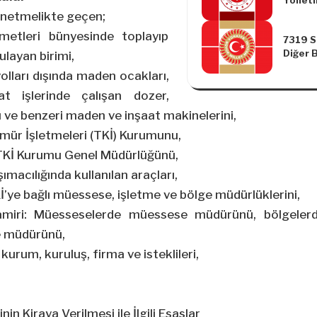
Yönetm
Yapılm
önetmelikte geçen;
Yönetm
izmetleri bünyesinde toplayıp
7319 Sa
Diğer B
layan birimi,
Kanunl
yolları dışında maden ocakları,
Hükmü
Değişik
t işlerinde çalışan dozer,
Kanun
 ve benzeri maden ve inşaat makinelerini,
mür İşletmeleri (TKİ) Kurumunu,
: TKİ Kurumu Genel Müdürlüğünü,
şımacılığında kullanılan araçları,
Kİ’ye bağlı müessese, işletme ve bölge müdürlüklerini,
 amiri: Müesseselerde müessese müdürünü, bölgele
e müdürünü,
 kurum, kuruluş, firma ve isteklileri,
nin Kiraya Verilmesi ile İlgili Esaslar