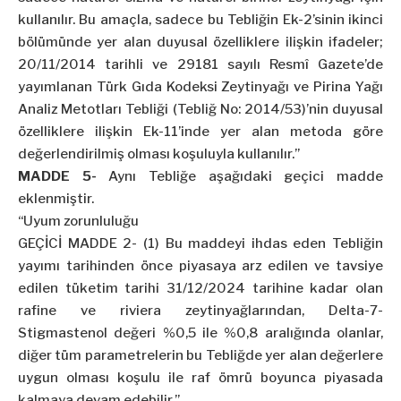
kullanılır. Bu amaçla, sadece bu Tebliğin Ek-2’sinin ikinci
bölümünde yer alan duyusal özelliklere ilişkin ifadeler;
20/11/2014 tarihli ve 29181 sayılı Resmî Gazete’de
yayımlanan Türk Gıda Kodeksi Zeytinyağı ve Pirina Yağı
Analiz Metotları Tebliği (Tebliğ No: 2014/53)’nin duyusal
özelliklere ilişkin Ek-11’inde yer alan metoda göre
değerlendirilmiş olması koşuluyla kullanılır.”
MADDE 5-
Aynı Tebliğe aşağıdaki geçici madde
eklenmiştir.
“Uyum zorunluluğu
GEÇİCİ MADDE 2- (1) Bu maddeyi ihdas eden Tebliğin
yayımı tarihinden önce piyasaya arz edilen ve tavsiye
edilen tüketim tarihi 31/12/2024 tarihine kadar olan
rafine ve riviera zeytinyağlarından, Delta-7-
Stigmastenol değeri %0,5 ile %0,8 aralığında olanlar,
diğer tüm parametrelerin bu Tebliğde yer alan değerlere
uygun olması koşulu ile raf ömrü boyunca piyasada
kalmaya devam edebilir.”