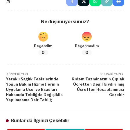
Ne düşünüyorsunuz?
Beğendim
Beğenmedim
0
0
ÖNCEKI YAZI
SONRAKI YAZI
Yataklı Sağlık Tesislerinde
Kıdem Tazminatının Çıplak
Yoğun Bakım Hizmetlerinin
Ücretten Değil Giydirilmiş
Uygulama Usul ve Esasları
Ücretten Hesaplanması
Hakkında Tebliğde Değişiklik
Gerekir
Yapılmasına Dair Tebliğ
Bunlar da İlginizi Çekebilir