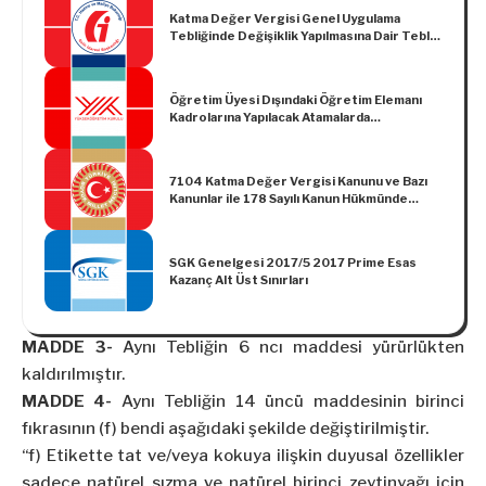
Katma Değer Vergisi Genel Uygulama
Tebliğinde Değişiklik Yapılmasına Dair Tebliğ
(Seri No: 29)
Öğretim Üyesi Dışındaki Öğretim Elemanı
Kadrolarına Yapılacak Atamalarda
Uygulanacak Merkezi Sınav ile Giriş
Sınavlarına İlişkin Usul ve Esaslar Hakkında
Yönetmelikte Değişiklik Yapılmasına Dair
7104 Katma Değer Vergisi Kanunu ve Bazı
Yönetmelik
Kanunlar ile 178 Sayılı Kanun Hükmünde
Kararnamede Değişiklik Yapılmasına Dair
Kanun
SGK Genelgesi 2017/5 2017 Prime Esas
Kazanç Alt Üst Sınırları
MADDE 3-
Aynı Tebliğin 6 ncı maddesi yürürlükten
kaldırılmıştır.
MADDE 4-
Aynı Tebliğin 14 üncü maddesinin birinci
fıkrasının (f) bendi aşağıdaki şekilde değiştirilmiştir.
“f) Etikette tat ve/veya kokuya ilişkin duyusal özellikler
sadece natürel sızma ve natürel birinci zeytinyağı için