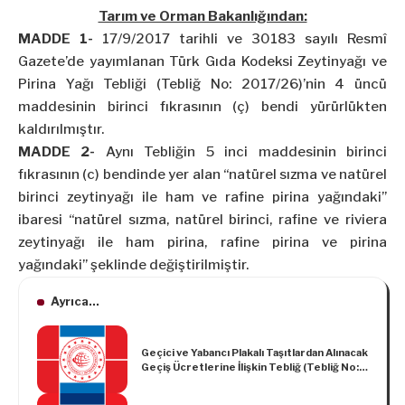
Tarım ve Orman Bakanlığından:
MADDE 1-
17/9/2017 tarihli ve 30183 sayılı Resmî
Gazete’de yayımlanan Türk Gıda Kodeksi Zeytinyağı ve
Pirina Yağı Tebliği (Tebliğ No: 2017/26)’nin 4 üncü
maddesinin birinci fıkrasının (ç) bendi yürürlükten
kaldırılmıştır.
MADDE 2-
Aynı Tebliğin 5 inci maddesinin birinci
fıkrasının (c) bendinde yer alan “natürel sızma ve natürel
birinci zeytinyağı ile ham ve rafine pirina yağındaki”
ibaresi “natürel sızma, natürel birinci, rafine ve riviera
zeytinyağı ile ham pirina, rafine pirina ve pirina
yağındaki” şeklinde değiştirilmiştir.
Ayrıca...
Geçici ve Yabancı Plakalı Taşıtlardan Alınacak
Geçiş Ücretlerine İlişkin Tebliğ (Tebliğ No:
68)’de Değişiklik Yapılmasına İlişkin Tebliğ
(Tebliğ No: 72)