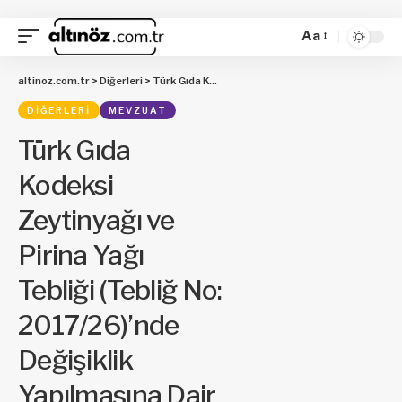
Aa
altinoz.com.tr
>
Diğerleri
>
Türk Gıda Kodeksi Zeytinyağı ve Pirina Yağı Tebliği (Tebliğ No: 2017/26)’nde Değişiklik Yapılmasına Dair Tebliğ (No: 2023/23)
DIĞERLERI
MEVZUAT
Türk Gıda
Kodeksi
Zeytinyağı ve
Pirina Yağı
Tebliği (Tebliğ No:
2017/26)’nde
Değişiklik
Yapılmasına Dair