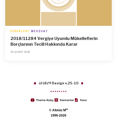
DIĞERLERI
MEVZUAT
2018/11284 Vergiye Uyumlu Mükelleflerin
Borçlarının Tecili Hakkında Karar
24 ŞUBAT 2018
𐱁𐰀𐰋𐰉𐰀𐰞 Design v.25-10
Theme-Ruby
Elementor
Foxiz
m
© Altınöz M
1996-2026