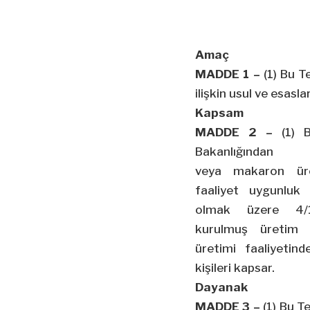
Amaç
MADDE 1 –
(1) Bu Te
ilişkin usul ve esasl
Kapsam
MADDE 2 –
(1) B
Bakanlığında
veya
makaron
üre
faaliyet uygunluk 
olmak üzere
4/
kurulmuş üretim te
üretimi faaliyetin
kişileri kapsar.
Dayanak
MADDE 3 –
(1) Bu Te