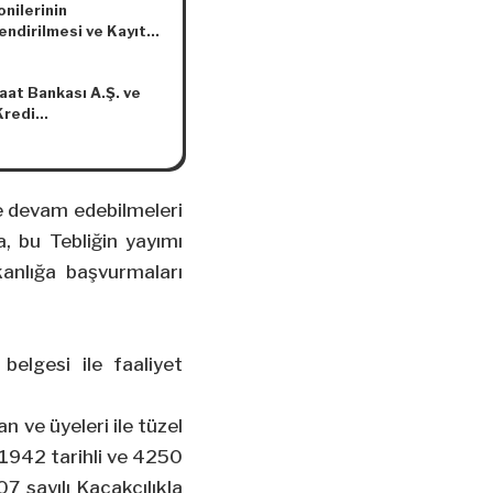
onilerinin
endirilmesi ve Kayıt
 Alınması Hakkında
elik
raat Bankası A.Ş. ve
Kredi
atiflerince Tarımsal
 Dair Düşük Faizli
 ve İşletme Kredisi
ırılmasına İlişkin
ine devam edebilmeleri
ma Esasları Tebliği
a, bu Tebliğin yayımı
ğ No: 2020/4)’nde
lik Yapılmasına Dair
akanlığa başvurmaları
 (No: 2022/40)
belgesi ile faaliyet
n ve üyeleri ile tüzel
/1942
tarihli ve 4250
07 sayılı Kaçakçılıkla