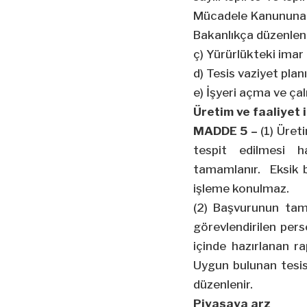
Mücadele Kanununa a
Bakanlıkça düzenlen
ç) Yürürlükteki ima
d) Tesis vaziyet plan
e) İşyeri açma ve çalı
Üretim ve faaliyet 
MADDE 5 –
(1) Üreti
tespit edilmesi h
tamamlanır. Eksik b
işleme konulmaz.
(2) Başvurunun tam
görevlendirilen pers
içinde hazırlanan r
Uygun bulunan tesisl
düzenlenir.
Piyasaya arz