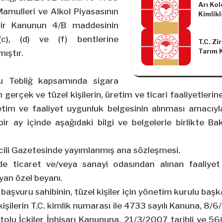
Arı Kol
Mamulleri ve Alkol Piyasasının
Kimlikl
Altına
ir Kanunun 4/B maddesinin
Yönetm
 (c), (d) ve (f) bentlerine
T.C. Zi
Tarım 
ıştır.
Kooper
Üretime
Yatırım
u Tebliğ kapsamında sigara
Kulland
n gerçek ve tüzel kişilerin, üretim ve ticari faaliyetler
Uygula
etim ve faaliyet uygunluk belgesinin alınması amacıyl
(Tebli
Değişik
bir ay içinde aşağıdaki bilgi ve belgelerle birlikte B
Tebliğ
icili Gazetesinde yayımlanmış ana sözleşmesi.
de ticaret ve/veya sanayi odasından alınan faaliyet 
yan özel beyanı.
n başvuru sahibinin, tüzel kişiler için yönetim kurulu başka
 kişilerin T.C. kimlik numarası ile 4733 sayılı Kanuna,
8/6
irtolu İçkiler İnhisarı Kanununa, 21/3/2007 tarihli ve 56