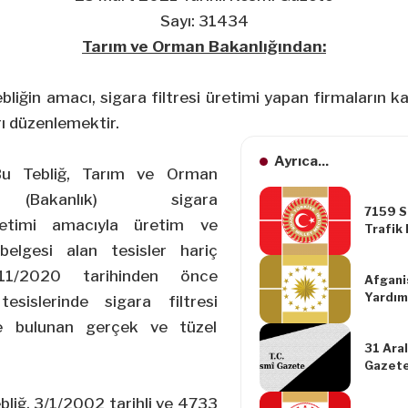
Sayı: 31434
Tarım ve Orman Bakanlığından:
bliğin amacı, sigara filtresi üretimi yapan firmaların k
arı düzenlemektir.
Ayrıca...
u Tebliğ, Tarım ve Orman
n (Bakanlık) sigara
7159 Sa
timi amacıyla üretim ve
Trafik 
Kanunl
belgesi alan tesisler hariç
Yapılm
11/2020
tarihinden önce
Afgani
Yardım
sislerinde sigara filtresi
Temel İ
de bulunan gerçek ve tüzel
Karşıl
31 Aral
Olunma
Gazete
Kampan
Hakkın
Sayısı:
bliğ,
3/1/2002
tarihli ve 4733