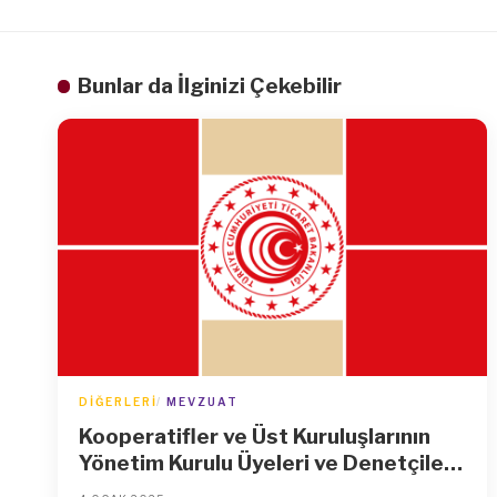
Bunlar da İlginizi Çekebilir
DIĞERLERI
MEVZUAT
Kooperatifler ve Üst Kuruluşlarının
Yönetim Kurulu Üyeleri ve Denetçileri
ile Bunların Eş ve Hısımlarının