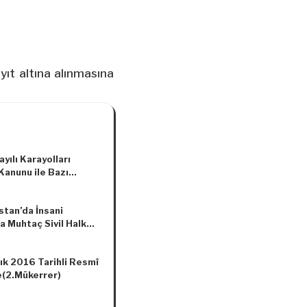
ayıt altına alınmasına
yılı Karayolları
Kanunu ile Bazı
arda Değişiklik
asına Dair Kanun
stan’da İnsani
a Muhtaç Sivil Halka
nsani İhtiyaçlarının
anması İçin Destek
ık 2016 Tarihli Resmî
sı Amacıyla Yardım
(2.Mükerrer)
yası Başlatılması
da Karar (Karar
 5130)