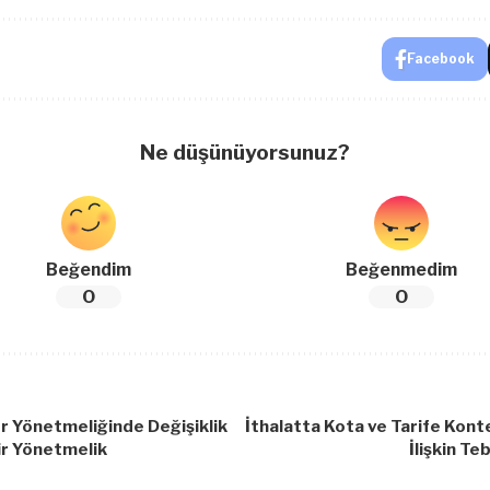
Facebook
Ne düşünüyorsunuz?
Beğendim
Beğenmedim
0
0
r Yönetmeliğinde Değişiklik
İthalatta Kota ve Tarife Kont
ir Yönetmelik
İlişkin Te