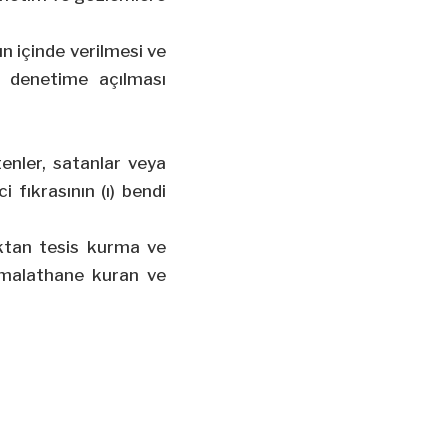
ün içinde verilmesi ve
e denetime açılması
enler, satanlar veya
 fıkrasının (ı) bendi
ıktan tesis kurma ve
 imalathane kuran ve