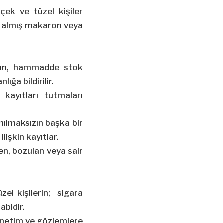
çek ve tüzel kişiler
i almış
makaron
veya
ından, hammadde stok
ığa bildirilir.
n kayıtları tutmaları
anılmaksızın başka bir
işkin kayıtlar.
len, bozulan veya sair
el kişilerin; sigara
abidir.
denetim ve gözlemlere