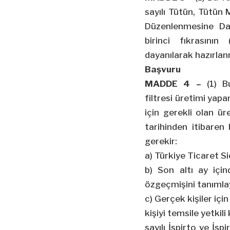
sayılı Tütün, Tütün 
Düzenlenmesine Da
birinci fıkrasının
dayanılarak hazırlanm
Başvuru
MADDE 4 –
(1) B
filtresi üretimi yapa
için gerekli olan ür
tarihinden itibaren 
gerekir:
a) Türkiye Ticaret S
b) Son altı ay için
özgeçmişini tanımla
c) Gerçek kişiler içi
kişiyi temsile yetkili
sayılı İspirto ve İsp