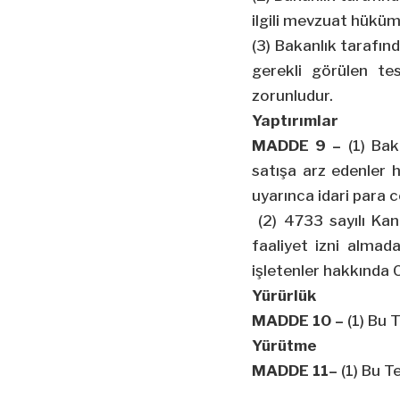
ilgili mevzuat hüküm
(3) Bakanlık tarafınd
gerekli görülen te
zorunludur.
Yaptırımlar
MADDE 9 –
(1) Bak
satışa arz edenler h
uyarınca idari para ce
(2) 4733 sayılı Kan
faaliyet izni almad
işletenler hakkında 
Yürürlük
MADDE 10 –
(1) Bu 
Yürütme
MADDE 11–
(1) Bu T