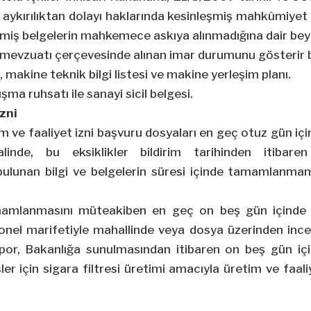
ykırılıktan dolayı haklarında kesinleşmiş mahkûmiyet 
miş belgelerin mahkemece askıya alınmadığına dair bey
r mevzuatı çerçevesinde alınan imar durumunu gösterir 
ı, makine teknik bilgi listesi ve makine yerleşim planı.
şma ruhsatı ile sanayi sicil belgesi.
izni
m ve faaliyet izni başvuru dosyaları en geç otuz gün için
alinde, bu eksiklikler bildirim tarihinden itibar
ulunan bilgi ve belgelerin süresi içinde tamamlanma
amlanmasını müteakiben en geç on beş gün içinde 
onel marifetiyle mahallinde veya dosya üzerinden ince
apor, Bakanlığa sunulmasından itibaren on beş gün içi
er için sigara filtresi üretimi amacıyla üretim ve faal