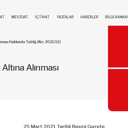
UAT
MEVZUAT
İÇTİHAT
YAZDILAR
HABERLER
BİLGİ BANKA
lınması Hakkında Tebliğ (No: 2021/13)
t Altına Alınması
25 Mart 2021 Tarihli Resmî Gazete