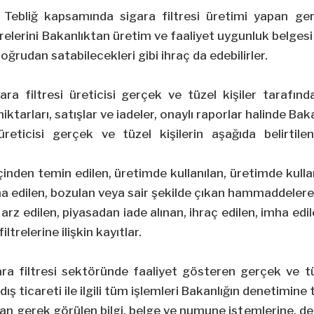
Tebliğ kapsamında sigara filtresi üretimi yapan ger
ltrelerini Bakanlıktan üretim ve faaliyet uygunluk belges
doğrudan satabilecekleri gibi ihraç da edebilirler.
ara filtresi üreticisi gerçek ve tüzel kişiler taraf
ktarları, satışlar ve iadeler, onaylı raporlar halinde Bakanl
üreticisi gerçek ve tüzel kişilerin aşağıda belirtile
 içinden temin edilen, üretimde kullanılan, üretimde kull
a edilen, bozulan veya sair şekilde çıkan hammaddelere il
 arz edilen, piyasadan iade alınan, ihraç edilen, imha edi
ltrelerine ilişkin kayıtlar.
ra filtresi sektöründe faaliyet gösteren gerçek ve tüz
 dış ticareti ile ilgili tüm işlemleri Bakanlığın denetimine t
dan gerek görülen bilgi, belge ve numune istemlerine, 