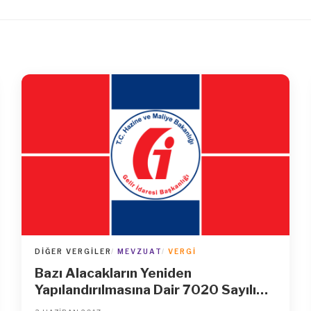
DIĞER VERGILER
MEVZUAT
VERGI
Bazı Alacakların Yeniden
Yapılandırılmasına Dair 7020 Sayılı
Kanun Genel Tebliği (Seri No: 2)