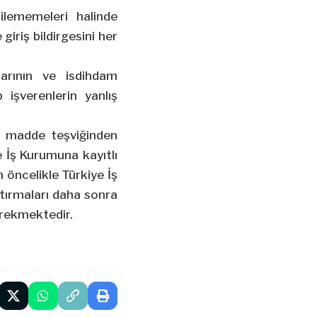
silememeleri halinde
giriş bildirgesini her
ılarının ve isdihdam
p işverenlerin yanlış
i madde teşviğinden
e İş Kurumuna kayıtlı
 öncelikle Türkiye İş
ptırmaları daha sonra
erekmektedir.