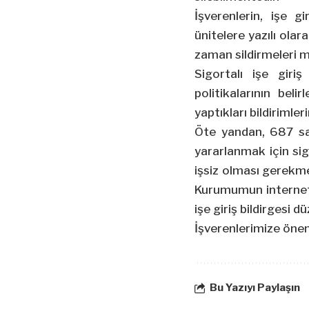
İşverenlerin, işe g
ünitelere yazılı olar
zaman sildirmeleri
Sigortalı işe giriş
politikalarının beli
yaptıkları bildiriml
Öte yandan, 687 sa
yararlanmak için sig
işsiz olması gerekme
Kurumumun internet a
işe giriş bildirgesi
İşverenlerimize önem
Bu Yazıyı Paylaşın