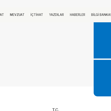
UAT
MEVZUAT
İÇTİHAT
YAZDILAR
HABERLER
BİLGİ BANKA
T.C.