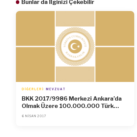
Bunlar da İlginizi Çekebilir
DIĞERLERI
MEVZUAT
BKK 2017/9986 Merkezi Ankara’da
Olmak Üzere 100.000.000 Türk
Lirası Sermayeli Türkiye Ürün İhtisas
6 NISAN 2017
Borsası Anonim Şirketinin
Kurulmasına İzin Verilmesi Hakkında
Karar