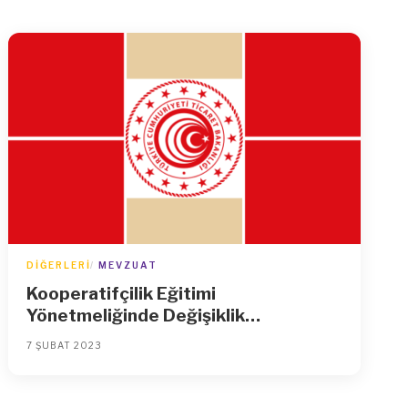
DIĞERLERI
MEVZUAT
Kooperatifçilik Eğitimi
Yönetmeliğinde Değişiklik
Yapılmasına Dair Yönetmelik
7 ŞUBAT 2023