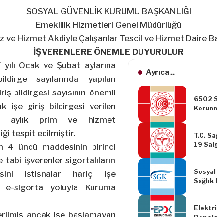
SOSYAL GÜVENLİK KURUMU BAŞKANLIĞI
Emeklilik Hizmetleri Genel Müdürlüğü
z ve Hizmet Akdiyle Çalışanlar Tescil ve Hizmet Daire Ba
İŞVERENLERE ÖNEMLE DUYURULUR
ılı Ocak ve Şubat aylarına
Ayrıca...
bildirge sayılarında yapılan
riş bildirgesi sayısının önemli
6502 Sa
k işe giriş bildirgesi verilen
Korunm
Kanunun
şkin aylık prim ve hizmet
Hakem 
ği tespit edilmiştir.
T.C. Sa
Yönetm
19 Sal
Maddel
n 4 üncü maddesinin birinci
Çalışm
Parasal
e tabi işverenler sigortalıların
Alınma
Artırıl
Sosyal
esini istisnalar hariç işe
Sağlık
 e-sigorta yoluyla Kuruma
Değişik
Tebliğ
Elektr
 verilmiş ancak işe başlamayan