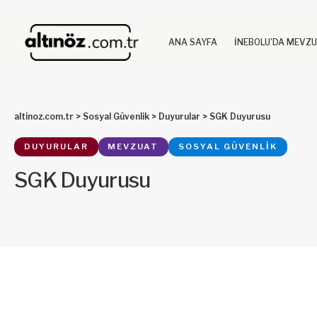
ANA SAYFA
İNEBOLU’DA MEVZ
altinoz.com.tr
>
Sosyal Güvenlik
>
Duyurular
>
SGK Duyurusu
DUYURULAR
MEVZUAT
SOSYAL GÜVENLIK
SGK Duyurusu