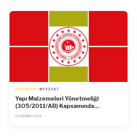
DIĞERLERI
MEVZUAT
Yapı Malzemeleri Yönetmeliği
(305/2011/AB) Kapsamında
Uygulanacak Teknik Şartnamelerin
12 NISAN 2018
Yayımlanması Hakkında Tebliğ (No:
MHG/2018-02)