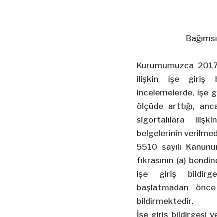
Bağımsı
Kurumumuzca 2017 y
ilişkin işe giriş 
incelemelerde, işe gi
ölçüde arttığı, anca
sigortalılara ili
belgelerinin verilmedi
5510 sayılı Kanunu
fıkrasının (a) bendin
işe giriş bildirg
başlatmadan önce
bildirmektedir.
İşe giriş bildirgesi