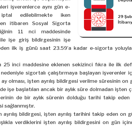
Depola
Yönetm
imleri işverenlerce aynı gün e-
Yapılm
iptal edilebilmekte iken
29 Şub
Yönetm
İtibar
en itibaren Sosyal Sigorta
Brüt B
liğinin 11 nci maddesinde
e işe giriş bildirgesinin işe
 eden ilk iş günü saat 23.59’a kadar e-sigorta yoluyla
n 25 inci maddesine eklenen sekizinci fıkra ile ilk de
edeniyle sigortalı çalıştırmaya başlayan işverenler için
 ay olması, işten ayrılış bildirgesi verilme süresinin o
nde işe başlatılan ancak bir aylık süre dolmadan işten çı
imlerinin de bir aylık sürenin dolduğu tarihi takip e
si sağlanmıştır.
 ayrılış bildirgesi, işten ayrılış tarihini takip eden on
şlıkla verdiklerini işten ayrılış bildirgesini on gün iç