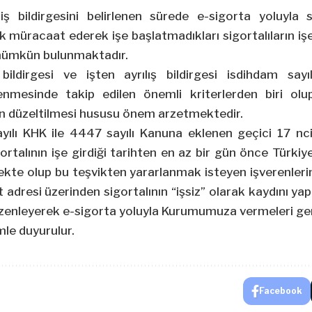
iriş bildirgesini belirlenen sürede e-sigorta yoluyla 
ak müracaat ederek işe başlatmadıkları sigortalıların işe 
 mümkün bulunmaktadır.
 bildirgesi ve işten ayrılış bildirgesi isdihdam say
rlenmesinde takip edilen önemli kriterlerden biri olu
erin düzeltilmesi hususu önem arzetmektedir.
yılı KHK ile 4447 sayılı Kanuna eklenen geçici 17 nc
ortalının işe girdiği tarihten en az bir gün önce Türkiy
kte olup bu teşvikten yararlanmak isteyen işverenlerin
dresi üzerinden sigortalının “işsiz” olarak kaydını ya
 düzenleyerek e-sigorta yoluyla Kurumumuza vermeleri g
le duyurulur.
Facebook