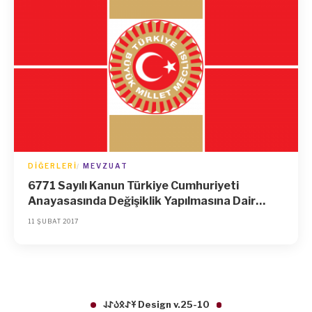
DIĞERLERI
MEVZUAT
6771 Sayılı Kanun Türkiye Cumhuriyeti
Anayasasında Değişiklik Yapılmasına Dair
Kanun
11 ŞUBAT 2017
𐱁𐰀𐰋𐰉𐰀𐰞 Design v.25-10