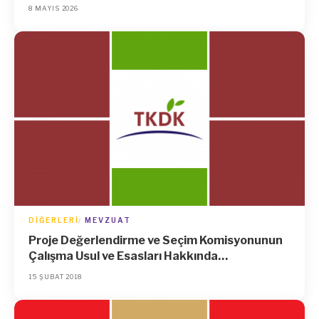
Tebliğ
8 MAYIS 2026
DIĞERLERI
MEVZUAT
Proje Değerlendirme ve Seçim Komisyonunun
Çalışma Usul ve Esasları Hakkında
Yönetmelikte Değişiklik Yapılmasına Dair
15 ŞUBAT 2018
Yönetmelik