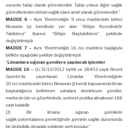
sorumlu tabip olarak görevlendirir. Tabip yoksa diğer sağlık
görevlilerinden birisini sağlık idare amiri olarak görevlendirir.”
MADDE 6 –
Aynı Yönetmeliğin 9 uncu maddesinin birinci
fıkrasının (s) bendinde yer alan “Bölge Koordinatör
Tabibince” ibaresi “Bölge Baştabibince” şeklinde
değiştirilmiştir.
MADDE 7 –
Aynı Yönetmeliğin 16 ncı maddesi başlığıyla
birlikte aşağıdaki şekilde değiştirilmiştir.
“
Limanlara sığınan gemilere yapılacak işlemler
MADDE 16 –
(1) 31/10/2012 tarihli ve 28453 sayılı Resmî
Gazete’de yayımlanan Limanlar Yönetmeliğinin
20 nci maddesinin birinci fıkrasının (j) bendi kapsamında liman
başkanlığınca belirlenen sahalara demirleyen gemiler,
merkezin izin ve gözetiminde, serbest pratika almaksızın 168
saat kalabilir.
(2) Bir limana sığınan gemilerin
sağlık patentalarına gerektiğinde geminin sağlık durumunda
bir değişiklik olmadığı şeklinde şerh konulur.”