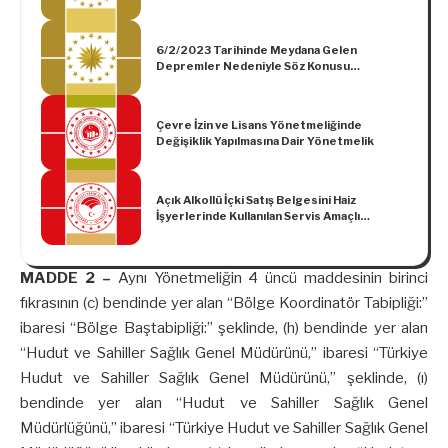
Sözleşme Uyarınca Uygulanması Gereken
Ekli Sınıflandırma Görüşlerinin Yürürlüğe
Konulması ile 24/2/2022 Tarihli ve 5239
6/2/2023 Tarihinde Meydana Gelen
Sayılı Cumhurbaşkanı Kararının Yürürlükten
Depremler Nedeniyle Söz Konusu
Kaldırılması Hakkında Karar (Karar Sayısı:
Depremlerden Etkilenen Yerlerde Kamu
7664)
Personeline Tazminat ve Fazla Çalışma
Ücreti Ödenmesine İlişkin Karar (Karar
Çevre İzin ve Lisans Yönetmeliğinde
Sayısı: 7267)
Değişiklik Yapılmasına Dair Yönetmelik
Açık Alkollü İçki Satış Belgesini Haiz
İşyerlerinde Kullanılan Servis Amaçlı
Materyallere İlişkin Tebliğ (No: 2024/18)
MADDE 2 –
Aynı Yönetmeliğin 4 üncü maddesinin birinci
fıkrasının (c) bendinde yer alan “Bölge Koordinatör Tabipliği:”
ibaresi “Bölge Baştabipliği:” şeklinde, (h) bendinde yer alan
“Hudut ve Sahiller Sağlık Genel Müdürünü,” ibaresi “Türkiye
Hudut ve Sahiller Sağlık Genel Müdürünü,” şeklinde, (ı)
bendinde yer alan “Hudut ve Sahiller Sağlık Genel
Müdürlüğünü,” ibaresi “Türkiye Hudut ve Sahiller Sağlık Genel