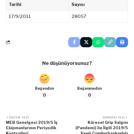
Tarihi
Sayısı
17/9/2011
28057
Ne düşünüyorsunuz?
Beğendim
Beğenmedim
0
0
ÖNCEKI YAZI
SONRAKI YAZI
MEB Genelgesi 2019/5 İş
Küresel Grip Salgını
Ekipmanlarının Periyodik
(Pandemi) ile İlgili 2019/5
Kontrolleri
Sayılı Cumhurbaşkanlığı