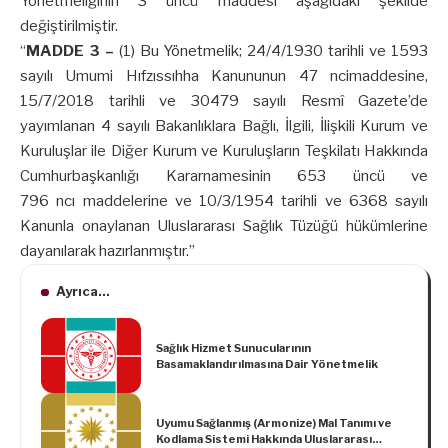
Yönetmeliğinin 3 üncü maddesi aşağıdaki şekilde
değiştirilmiştir.
“
MADDE 3 –
(1) Bu Yönetmelik; 24/4/1930 tarihli ve 1593
sayılı Umumi Hıfzıssıhha Kanununun 47 ncimaddesine,
15/7/2018 tarihli ve 30479 sayılı Resmî Gazete’de
yayımlanan 4 sayılı Bakanlıklara Bağlı, İlgili, İlişkili Kurum ve
Kuruluşlar ile Diğer Kurum ve Kuruluşların Teşkilatı Hakkında
Cumhurbaşkanlığı Kararnamesinin 653 üncü ve
796 ncı maddelerine ve 10/3/1954 tarihli ve 6368 sayılı
Kanunla onaylanan Uluslararası Sağlık Tüzüğü hükümlerine
dayanılarak hazırlanmıştır.”
Ayrıca...
Sağlık Hizmet Sunucularının
Basamaklandırılmasına Dair Yönetmelik
Uyumu Sağlanmış (Armonize) Mal Tanımı ve
Kodlama Sistemi Hakkında Uluslararası