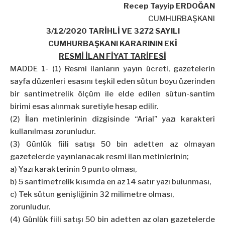
Recep Tayyip ERDOĞAN
CUMHURBAŞKANI
3/12/2020 TARİHLİ VE 3272 SAYILI
CUMHURBAŞKANI KARARININ EKİ
RESMİ İLAN FİYAT TARİFESİ
MADDE 1- (1) Resmi ilanların yayın ücreti, gazetelerin
sayfa düzenleri esasını teşkil eden sütun boyu üzerinden
bir santimetrelik ölçüm ile elde edilen sütun-santim
birimi esas alınmak suretiyle hesap edilir.
(2) İlan metinlerinin dizgisinde “Arial” yazı karakteri
kullanılması zorunludur.
(3) Günlük fiili satışı 50 bin adetten az olmayan
gazetelerde yayınlanacak resmi ilan metinlerinin;
a) Yazı karakterinin 9 punto olması,
b) 5 santimetrelik kısımda en az 14 satır yazı bulunması,
c) Tek sütun genişliğinin 32 milimetre olması,
zorunludur.
(4) Günlük fiili satışı 50 bin adetten az olan gazetelerde