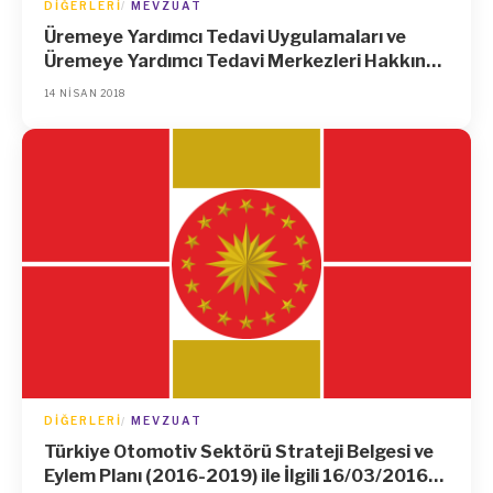
DIĞERLERI
MEVZUAT
Üremeye Yardımcı Tedavi Uygulamaları ve
Üremeye Yardımcı Tedavi Merkezleri Hakkında
Yönetmelikte Değişiklik Yapılmasına Dair
14 NISAN 2018
Yönetmelik
DIĞERLERI
MEVZUAT
Türkiye Otomotiv Sektörü Strateji Belgesi ve
Eylem Planı (2016-2019) ile İlgili 16/03/2016