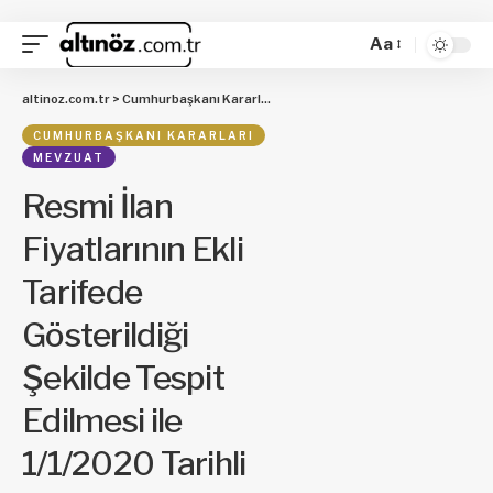
Aa
altinoz.com.tr
>
Cumhurbaşkanı Kararları
>
Resmi İlan Fiyatlarının Ekli Tari
CUMHURBAŞKANI KARARLARI
MEVZUAT
Resmi İlan
Fiyatlarının Ekli
Tarifede
Gösterildiği
Şekilde Tespit
Edilmesi ile
1/1/2020 Tarihli