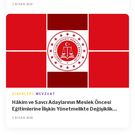
Tarihli ve 2016/4 Sayılı Yüksek Planlama
2 NISAN 2016
Kurulu Kararı
DIĞERLERI
MEVZUAT
Hâkim ve Savcı Adaylarının Meslek Öncesi
Eğitimlerine İlişkin Yönetmelikte Değişiklik
Yapılmasına Dair Yönetmelik
3 NISAN 2018