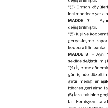
değiştirilmiştir.
“(3) Orman köylüleri
inci maddede yer ala
MADDE 7 –
Ayn
değiştirilmiştir.
“(5) Kişi ve koopera
gerçekleşme rapor
kooperatifin banka he
MADDE 8 –
Aynı 
şekilde değiştirilmişt
“(4) İşletme dönemind
gün içinde düzeltilm
getirilmediği anlaşı
itibaren geri alma tari
(5) İcra takibine ge
bir komisyon tara