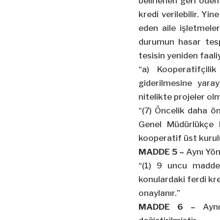
belirlenen geri öde
kredi verilebilir. Y
eden aile işletmele
durumun hasar tesp
tesisin yeniden faali
“a) Kooperatifçili
giderilmesine yaray
nitelikte projeler ol
“(7) Öncelik daha ö
Genel Müdürlükçe 
kooperatif üst kuruluş
MADDE 5 –
Aynı Yön
“(1) 9 uncu madden
konulardaki ferdi kr
onaylanır.”
MADDE 6 –
Aynı 