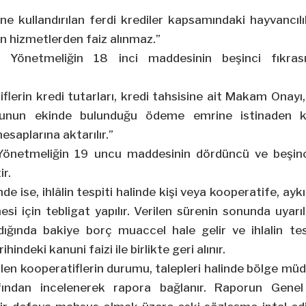
ne kullandırılan ferdi krediler kapsamındaki hayvancıl
n hizmetlerden faiz alınmaz.”
ı Yönetmeliğin 18 inci maddesinin beşinci fıkrası
tiflerin kredi tutarları, kredi tahsisine ait Makam Onayı
unun ekinde bulunduğu ödeme emrine istinaden kr
saplarına aktarılır.”
Yönetmeliğin 19 uncu maddesinin dördüncü ve beşinci
ir.
e ise, ihlâlin tespiti halinde kişi veya kooperatife, ay
esi için tebligat yapılır. Verilen sürenin sonunda uyarı
ldığında bakiye borç muaccel hale gelir ve ihlalin tes
hindeki kanuni faizi ile birlikte geri alınır.
çilen kooperatiflerin durumu, talepleri halinde bölge m
fından incelenerek rapora bağlanır. Raporun Gene