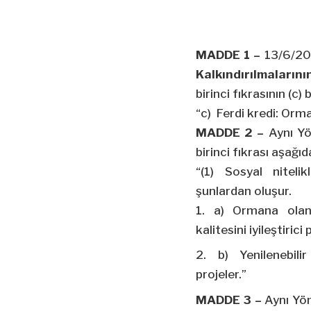
MADDE 1 –
13/6/20
Kalkındırılmaların
birinci fıkrasının (c)
“c) Ferdi kredi: Orma
MADDE 2 –
Aynı Yö
birinci fıkrası aşağıd
“(1) Sosyal niteli
şunlardan oluşur.
a) Ormana olan
kalitesini iyileştirici 
b) Yenilenebilir
projeler.”
MADDE 3 –
Aynı Yön