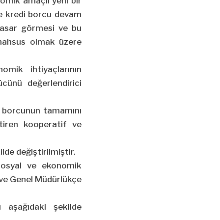
omik amaçlı yeni bir
 ve kredi borcu devam
 hasar görmesi ve bu
 mahsus olmak üzere
omik ihtiyaçlarının
ücünü değerlendirici
a, borcunun tamamını
iren kooperatif ve
de değiştirilmiştir.
 sosyal ve ekonomik
r ve Genel Müdürlükçe
 aşağıdaki şekilde