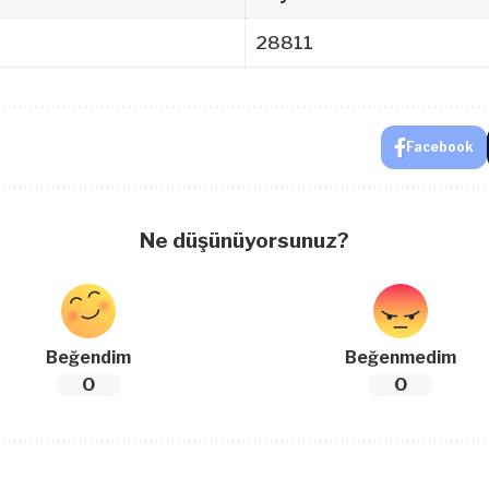
28811
Facebook
Ne düşünüyorsunuz?
Beğendim
Beğenmedim
0
0