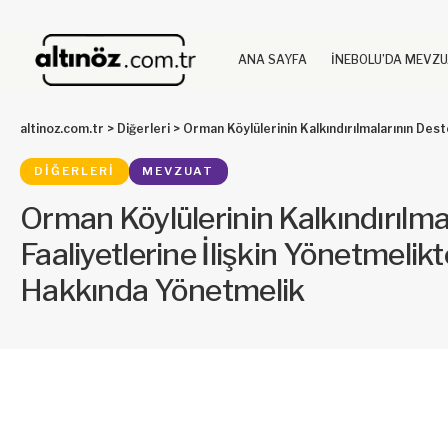
ANA SAYFA
İNEBOLU’DA MEVZ
altinoz.com.tr
>
Diğerleri
>
Orman Köylülerinin Kalkındırılmalarının Desteklenmesi Faal
DIĞERLERI
MEVZUAT
Orman Köylülerinin Kalkındırılm
Faaliyetlerine İlişkin Yönetmelik
Hakkında Yönetmelik