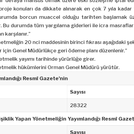
bir defaya mahsus olmak üzere eski sözleşme iptal ed
proje konuları da dikkate alınarak en çok 7 yıla kadar
 durumda borcun muaccel olduğu tarihten başlamak üz
r. Bu durumda tüm yargılama giderleri ile icra masrafları
 karşılanır.”
tmeliğin 20 nci maddesinin birinci fıkrası aşağıdaki şeki
er için Genel Müdürlükçe geri ödeme planı düzenlenir.”
tmelik yayımı tarihinde yürürlüğe girer.
tmelik hükümlerini Orman Genel Müdürü yürütür.
mlandığı Resmî Gazete’nin
Sayısı
28322
şiklik Yapan Yönetmeliğin Yayımlandığı Resmî Gazet
Sayısı