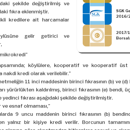
İlişkin
ıdaki şekilde değiştirilmiş ve
Değişik
SGK Ge
ki fıkra eklenmiştir.
Yönetm
2016/2
106)
ikli kredilere ait harcamalar
Değişik
2017/1
lüsüne gelir getirici ve
Borsala
,
Ekim A
Ayında
n mikrokredi”
Gereke
Ertele
kapsamında; köylülere, kooperatif ve kooperatif üst
nakdi kredi olarak verilebilir.”
etmeliğin 11 inci maddesinin birinci fıkrasının (b) ve (d)
ı yürürlükten kaldırılmış, birinci fıkrasının (e) bendi, ü
e yedinci fıkrası aşağıdaki şekilde değiştirilmiştir.
r ve esnaf olmaması,”
arda 9 uncu maddenin birinci fıkrasının (b) bendind
den yalnız bir kişiye kredi verilir. Borcunun tamamı