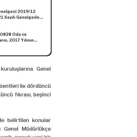
 Yönetmelikte
lik Yapılmasına Dair
nelgesi 2019/12
elik (Karar Sayısı:
1 Sayılı Genelgede
lik
0828 Oda ve
rın, 2017 Yılının
yında Başlayıp Kasım
 Tamamlanması
n Organ Seçimlerinin
nmesi Hakkında Karar
 kuruluşlarına Genel
 bentleri ile dördüncü
çüncü fıkrası, beşinci
e belirtilen konular
nı Genel Müdürlükçe