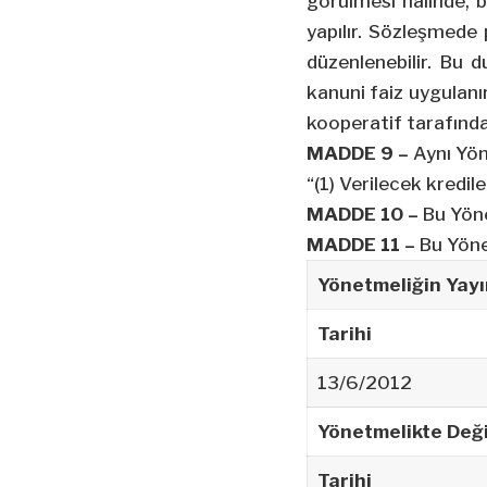
görülmesi halinde, 
yapılır. Sözleşmede 
düzenlenebilir. Bu
kanuni faiz uygulanı
kooperatif tarafından
MADDE 9 –
Aynı Yöne
“(1) Verilecek kredil
MADDE 10 –
Bu Yöne
MADDE 11 –
Bu Yöne
Yönetmeliğin Yayı
Tarihi
13/6/2012
Yönetmelikte Deği
Tarihi