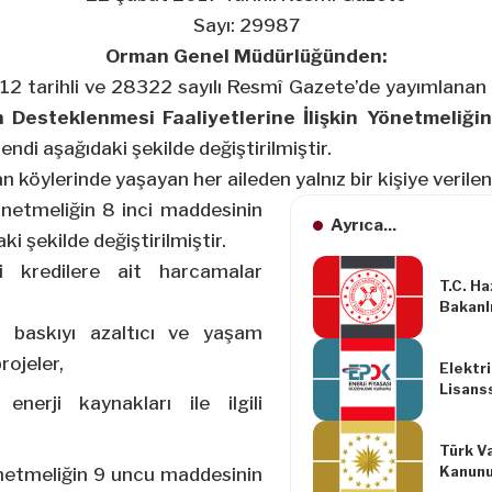
Sayı: 29987
Orman Genel Müdürlüğünden:
12 tarihli ve 28322 sayılı Resmî Gazete’de yayımlanan
ın Desteklenmesi Faaliyetlerine İlişkin Yönetmeliğin
 bendi aşağıdaki şekilde değiştirilmiştir.
n köylerinde yaşayan her aileden yalnız bir kişiye verilen 
netmeliğin 8 inci maddesinin
Ayrıca...
aki şekilde değiştirilmiştir.
kli kredilere ait harcamalar
T.C. Ha
Bakanlı
TL Vad
 baskıyı azaltıcı ve yaşam
Katılma
projeler,
Elektr
Uygula
Lisans
Basın 
 enerji kaynakları ile ilgili
Yönetm
Yapılm
Türk V
Yönetm
Kanunu
etmeliğin 9 uncu maddesinin