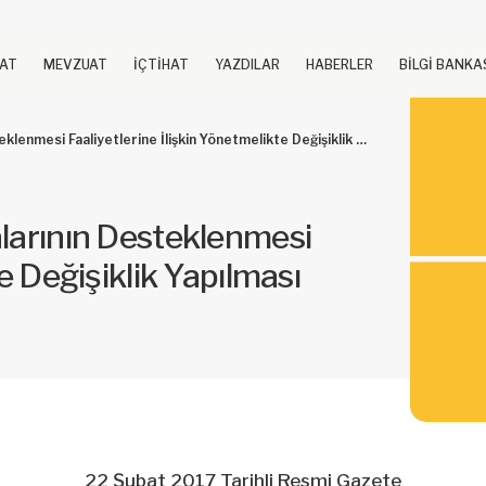
UAT
MEVZUAT
İÇTİHAT
YAZDILAR
HABERLER
BİLGİ BANKA
iyetlerine İlişkin Yönetmelikte Değişiklik Yapılması Hakkında Yönetmelik
alarının Desteklenmesi
te Değişiklik Yapılması
22 Şubat 2017 Tarihli Resmi Gazete