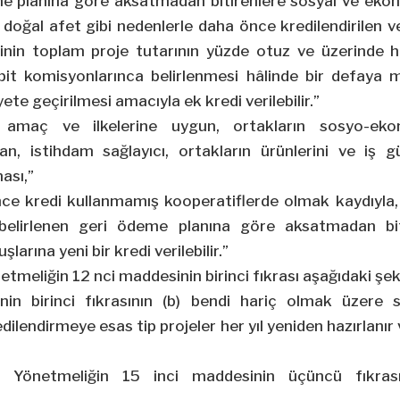
me planına göre aksatmadan bitirenlere sosyal ve ekon
ine doğal afet gibi nedenlerle daha önce kredilendirilen
rinin toplam proje tutarının yüzde otuz ve üzerinde
it komisyonlarınca belirlenmesi hâlinde bir defaya
yete geçirilmesi amacıyla ek kredi verilebilir.”
k amaç ve ilkelerine uygun, ortakların sosyo-ekon
an, istihdam sağlayıcı, ortakların ürünlerini ve iş g
ması,”
nce kredi kullanmamış kooperatiflerde olmak kaydıyl
belirlenen geri ödeme planına göre aksatmadan bit
larına yeni bir kredi verilebilir.”
etmeliğin 12 nci maddesinin birinci fıkrası aşağıdaki şekil
in birinci fıkrasının (b) bendi hariç olmak üzere
edilendirmeye esas tip projeler her yıl yeniden hazırlanı
Yönetmeliğin 15 inci maddesinin üçüncü fıkrası