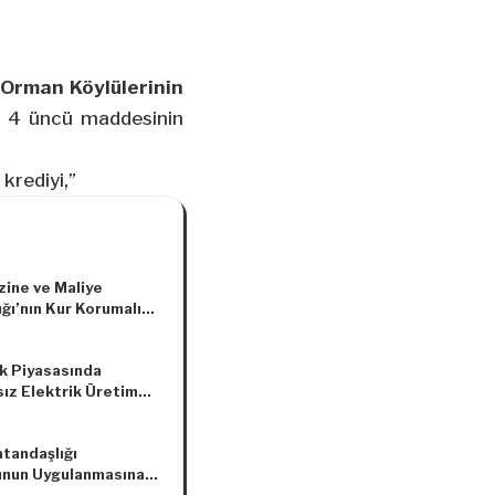
Orman Köylülerinin
4 üncü maddesinin
krediyi,”
zine ve Maliye
ğı’nın Kur Korumalı
eli Mevduatlara ve
 Hesaplarına İlişkin
ik Piyasasında
ma Esasları Hakkında
sız Elektrik Üretim
Açıklaması
eliğinde Değişiklik
asına Dair
atandaşlığı
elik
nun Uygulanmasına