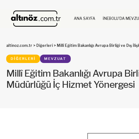
ANA SAYFA
İNEBOLU’DA MEVZ
altinoz.com.tr
>
Diğerleri
>
Millî Eğitim Bakanlığı Avrupa Birliği ve Dış İ
DIĞERLERI
MEVZUAT
Millî Eğitim Bakanlığı Avrupa Birli
Müdürlüğü İç Hizmet Yönergesi