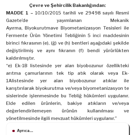
Çevre ve Şehircilik Bakanlığından:
MADDE 1 –
10/10/2015 tarihli ve 29498 sayılı Resmî
Gazete’de yayımlanan Mekanik
Ayırma, Biyokurutmave Biyometanizasyon Tesisleri ile
Fermente Ürün Yönetimi Tebliğinin 5 inci maddesinin
birinci fıkrasının (e), (ğ) ve (h) bentleri aşağıdaki şekilde
değiştirilmiş ve aynı fıkranın (f) bendi yürürlükten
kaldırılmıştır.
“e) Ek-1B listesinde yer alan biyobozunur özellikteki
arıtma çamurlarının tek tip atık olarak veya Ek-
1Alistesinde yer alan biyobozunur atıklar ile
karıştırılarak biyokurutma ve/veya biyometanizasyon te
sislerinde işlenmesinde bu Tebliğ hükümleri uygulanır.
Elde edilen ürünlerin, bakiye atıkların ve/veya
değerlendirilemeyen ürünün kullanılması ve
yönetilmesinde ilgili mevzuat hükümleri uygulanır.”
Ayrıca...