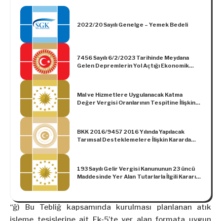
2022/20 Sayılı Genelge – Yemek Bedeli
7456 Sayılı 6/2/2023 Tarihinde Meydana
Gelen Depremlerin Yol Açtığı Ekonomik
Kayıpların Telafisi İçin Ek Motorlu Taşıtlar
Vergisi İhdası ile Bazı Kanunlarda ve 375
Sayılı Kanun Hükmünde Kararnamede
Mal ve Hizmetlere Uygulanacak Katma
Değişiklik Yapılması Hakkında Kanun
Değer Vergisi Oranlarının Tespitine İlişkin
Kararda Değişiklik Yapılmasına Dair Karar
(Karar Sayısı: 3318)
BKK 2016/9457 2016 Yılında Yapılacak
Tarımsal Desteklemelere İlişkin Kararda
Değişiklik Yapılması Hakkında Karar
193 Sayılı Gelir Vergisi Kanununun 23 üncü
Maddesinde Yer Alan Tutarlarla İlgili Kararın
Yürürlüğe Konulması Hakkında Karar (Karar
Sayısı: 5799)
“ğ) Bu Tebliğ kapsamında kurulması planlanan atık
işleme tesislerine ait Ek-5’te yer alan formata uygun