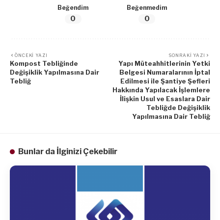
Beğendim
Beğenmedim
0
0
ÖNCEKI YAZI
SONRAKI YAZI
Kompost Tebliğinde
Yapı Müteahhitlerinin Yetki
Değişiklik Yapılmasına Dair
Belgesi Numaralarının İptal
Tebliğ
Edilmesi ile Şantiye Şefleri
Hakkında Yapılacak İşlemlere
İlişkin Usul ve Esaslara Dair
Tebliğde Değişiklik
Yapılmasına Dair Tebliğ
Bunlar da İlginizi Çekebilir