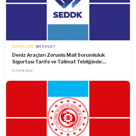
DIĞERLERI
MEVZUAT
Deniz Araçları Zorunlu Mali Sorumluluk
Sigortası Tarife ve Talimat Tebliğinde
Değişiklik Yapılmasına Dair Tebliğ
10 EKIM 2024