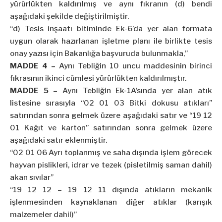
yürürlükten kaldırılmış ve aynı fıkranın (d) bendi
aşağıdaki şekilde değiştirilmiştir.
“d) Tesis inşaatı bitiminde Ek-6’da yer alan formata
uygun olarak hazırlanan işletme planı ile birlikte tesis
onay yazısı için Bakanlığa başvuruda bulunmakla,”
MADDE 4 –
Aynı Tebliğin 10 uncu maddesinin birinci
fıkrasının ikinci cümlesi yürürlükten kaldırılmıştır.
MADDE 5 –
Aynı Tebliğin Ek-1A’sında yer alan atık
listesine sırasıyla “02 01 03 Bitki dokusu atıkları”
satırından sonra gelmek üzere aşağıdaki satır ve “19 12
01 Kağıt ve karton” satırından sonra gelmek üzere
aşağıdaki satır eklenmiştir.
“02 01 06 Ayrı toplanmış ve saha dışında işlem görecek
hayvan pislikleri, idrar ve tezek (pisletilmiş saman dahil)
akan sıvılar”
“19 12 12 – 19 12 11 dışında atıkların mekanik
işlenmesinden kaynaklanan diğer atıklar (karışık
malzemeler dahil)”