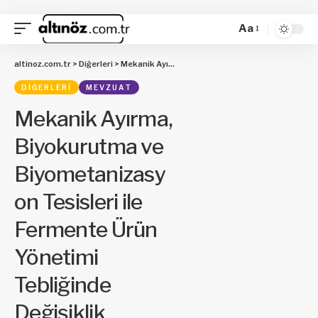
Aa
altinoz.com.tr
>
Diğerleri
>
Mekanik Ayırma, Biyokurutma ve Biyometanizasyon Tesisleri ile Fermente Ürün Yönetimi Tebliğinde Değişiklik Yapılmasına Dair Tebliğ
DIĞERLERI
MEVZUAT
Mekanik Ayırma,
Biyokurutma ve
Biyometanizasy
on Tesisleri ile
Fermente Ürün
Yönetimi
Tebliğinde
Değişiklik