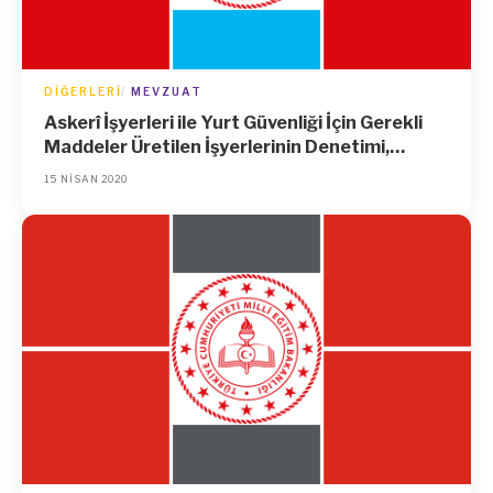
DIĞERLERI
MEVZUAT
Askerî İşyerleri ile Yurt Güvenliği İçin Gerekli
Maddeler Üretilen İşyerlerinin Denetimi,
Teftişi ve Bu İşyerlerinde İşin Durdurulması
15 NISAN 2020
Hakkında Yönetmelikte Değişiklik Yapılmasına
Dair Yönetmelik