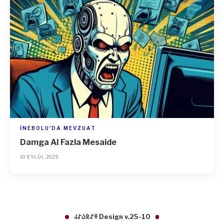
İNEBOLU'DA MEVZUAT
Damga AI Fazla Mesaide
10 EYLÜL 2025
𐱁𐰀𐰋𐰉𐰀𐰞 Design v.25-10