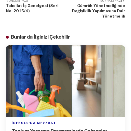
ÖNCEKI YAZI
SONRAKI YAZI
Tahsilat İç Genelgesi (Seri
Gümrük Yönetmeliğinde
No: 2015/4)
Değişiklik Yapılmasına Dair
Yönetmelik
Bunlar da İlginizi Çekebilir
İNEBOLU'DA MEVZUAT