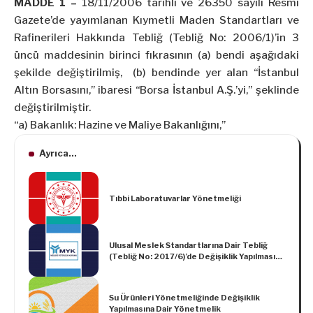
MADDE 1 –
18/11/2006
tarihli ve 26350 sayılı Resmî
Gazete’de yayımlanan Kıymetli Maden Standartları ve
Rafinerileri Hakkında Tebliğ (Tebliğ No: 2006/1)’in 3
üncü maddesinin birinci fıkrasının (a) bendi aşağıdaki
şekilde değiştirilmiş, (b) bendinde yer alan “İstanbul
Altın Borsasını,” ibaresi “Borsa İstanbul A.Ş.’yi,” şeklinde
değiştirilmiştir.
“a) Bakanlık: Hazine ve Maliye Bakanlığını,”
Ayrıca...
Tıbbi Laboratuvarlar Yönetmeliği
Ulusal Meslek Standartlarına Dair Tebliğ
(Tebliğ No: 2017/6)’de Değişiklik Yapılmasına
Dair Tebliğ (No: 2022/19)
Su Ürünleri Yönetmeliğinde Değişiklik
Yapılmasına Dair Yönetmelik