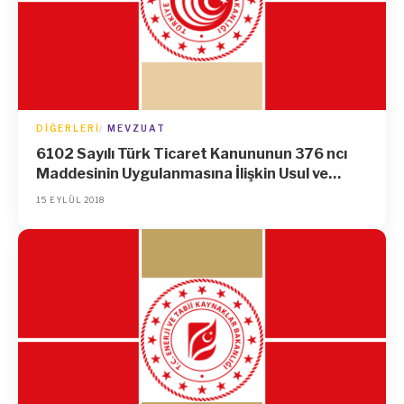
DIĞERLERI
MEVZUAT
6102 Sayılı Türk Ticaret Kanununun 376 ncı
Maddesinin Uygulanmasına İlişkin Usul ve
Esaslar Hakkında Tebliğ
15 EYLÜL 2018