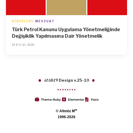
DIĞERLERI
MEVZUAT
Türk Petrol Kanunu Uygulama Yönetmeliğinde
Değişiklik Yapılmasına Dair Yönetmelik
19 EYLÜL 2020
𐱁𐰀𐰋𐰉𐰀𐰞 Design v.25-10
Theme-Ruby
Elementor
Foxiz
m
© Altınöz M
1996-2026