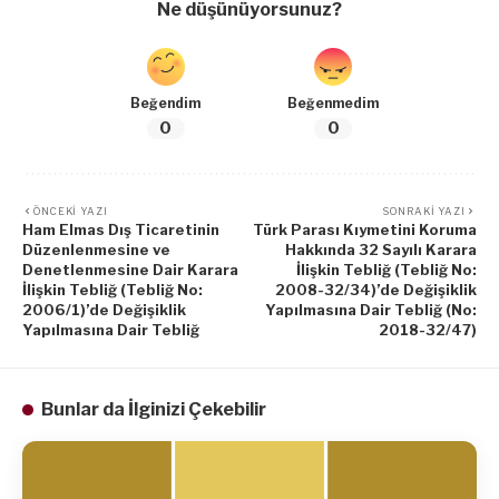
Ne düşünüyorsunuz?
Beğendim
Beğenmedim
0
0
ÖNCEKI YAZI
SONRAKI YAZI
Ham Elmas Dış Ticaretinin
Türk Parası Kıymetini Koruma
Düzenlenmesine ve
Hakkında 32 Sayılı Karara
Denetlenmesine Dair Karara
İlişkin Tebliğ (Tebliğ No:
İlişkin Tebliğ (Tebliğ No:
2008-32/34)’de Değişiklik
2006/1)’de Değişiklik
Yapılmasına Dair Tebliğ (No:
Yapılmasına Dair Tebliğ
2018-32/47)
Bunlar da İlginizi Çekebilir