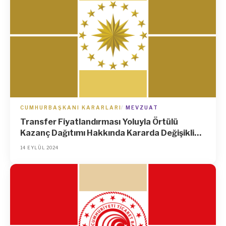
CUMHURBAŞKANI KARARLARI
MEVZUAT
Transfer Fiyatlandırması Yoluyla Örtülü
Kazanç Dağıtımı Hakkında Kararda Değişiklik
Yapılmasına İlişkin Karar (Karar Sayısı: 8956)
14 EYLÜL 2024