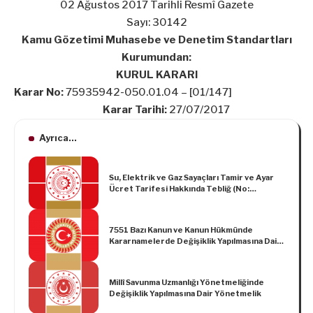
02 Ağustos 2017 Tarihli Resmî Gazete
Sayı: 30142
Kamu Gözetimi Muhasebe ve Denetim Standartları
Kurumundan:
KURUL KARARI
Karar No:
75935942-050.01.04 – [01/147]
Karar Tarihi:
27/07/2017
Ayrıca...
Su, Elektrik ve Gaz Sayaçları Tamir ve Ayar
Ücret Tarifesi Hakkında Tebliğ (No:
MSÜGGM – 2024/1)
7551 Bazı Kanun ve Kanun Hükmünde
Kararnamelerde Değişiklik Yapılmasına Dair
Kanun
Millî Savunma Uzmanlığı Yönetmeliğinde
Değişiklik Yapılmasına Dair Yönetmelik