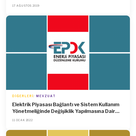
Yönetmelik
17 AĞUSTOS 2019
DIĞERLERI
MEVZUAT
Elektrik Piyasası Bağlantı ve Sistem Kullanım
Yönetmeliğinde Değişiklik Yapılmasına Dair
Yönetmelik
11 OCAK 2022