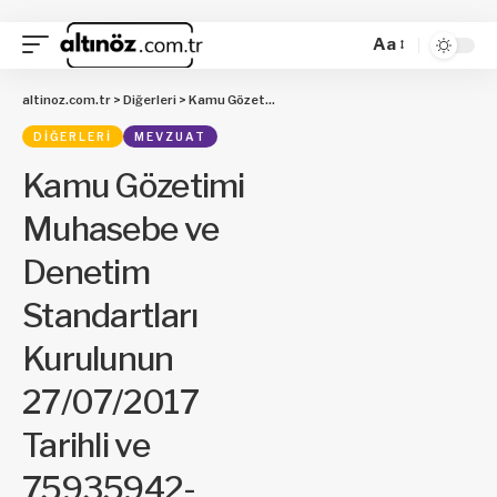
Aa
altinoz.com.tr
>
Diğerleri
>
Kamu Gözetimi Muhasebe ve Denetim Standartları Kurulunun 27/07/2017 Tarihli ve 75935942-050.01.04 – [01/147] Sayılı Kararı
DIĞERLERI
MEVZUAT
Kamu Gözetimi
Muhasebe ve
Denetim
Standartları
Kurulunun
27/07/2017
Tarihli ve
75935942-