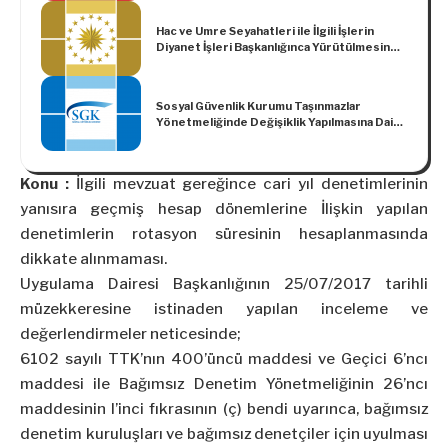
Hac ve Umre Seyahatleri ile İlgili İşlerin
Diyanet İşleri Başkanlığınca Yürütülmesine
Dair Kararda Değişiklik Yapılmasına İlişkin
Karar (Karar Sayısı: 201)
Sosyal Güvenlik Kurumu Taşınmazlar
Yönetmeliğinde Değişiklik Yapılmasına Dair
Yönetmelik
Konu :
İlgili mevzuat gereğince cari yıl denetimlerinin
yanısıra geçmiş hesap dönemlerine İlişkin yapılan
denetimlerin rotasyon süresinin hesaplanmasında
dikkate alınmaması.
Uygulama Dairesi Başkanlığının 25/07/2017 tarihli
müzekkeresine istinaden yapılan inceleme ve
değerlendirmeler neticesinde;
6102 sayılı TTK’nın 400’üncü maddesi ve Geçici 6’ncı
maddesi ile Bağımsız Denetim Yönetmeliğinin 26’ncı
maddesinin l’inci fıkrasının (ç) bendi uyarınca, bağımsız
denetim kuruluşları ve bağımsız denetçiler için uyulması