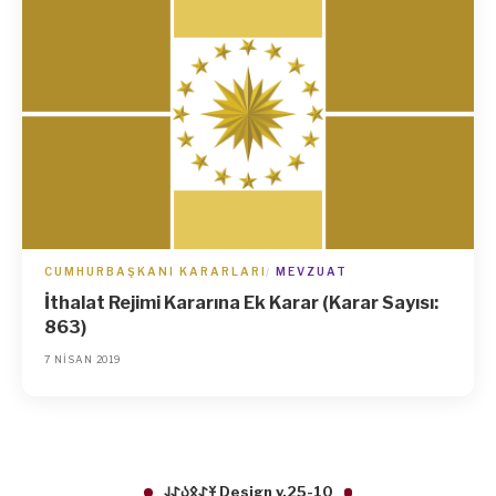
CUMHURBAŞKANI KARARLARI
MEVZUAT
İthalat Rejimi Kararına Ek Karar (Karar Sayısı:
863)
7 NISAN 2019
𐱁𐰀𐰋𐰉𐰀𐰞 Design v.25-10