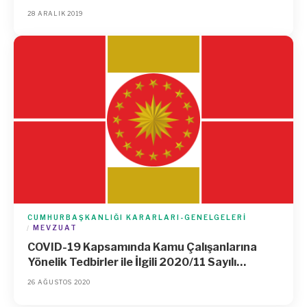
28 ARALIK 2019
CUMHURBAŞKANLIĞI KARARLARI-GENELGELERI
MEVZUAT
COVID-19 Kapsamında Kamu Çalışanlarına
Yönelik Tedbirler ile İlgili 2020/11 Sayılı
Cumhurbaşkanlığı Genelgesi
26 AĞUSTOS 2020