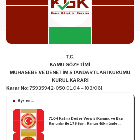
T.C.
KAMU GÖZETİMİ
MUHASEBE VE DENETİM STANDARTLARI KURUMU
KURUL KARARI
Karar No:
75935942-050.01.04 – [03/06]
Ayrıca...
7104 Katma Değer Vergisi Kanunu ve Bazı
Kanunlar ile 178 Sayılı Kanun Hükmünde
Kararnamede Değişiklik Yapılmasına Dair
Kanun