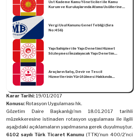
Üst Kademe Kamu Yöneticileri ile Kamu
Kurum ve Kuruluşlarında Atama Usûllerine
Dair Cumhurbaşkanlığı Kararnamesinde
Değişiklik Yapılması Hakkında
Cumhurbaşkanlığı Kararnamesi (Kararname
Vergi Usul Kanunu Genel Tebliği (Sıra
Numarası: 178)
No:456)
Yapı Sahipleri ile Yapı Denetimi Hizmet
Sözleşmesi İmzalayacak Yapı Denetim
Kuruluşlarının Elektronik Ortamda
Belirlenmesine İlişkin Usul ve Esaslara Dair
Tebliğde Değişiklik Yapılmasına Dair Tebliğ
Araçların Satış, Devir ve Tescil
Hizmetlerinin Yürütülmesi Hakkında
Yönetmelikte Değişiklik Yapılmasına Dair
Yönetmelik
Karar Tarihi:
19/01/2017
Konusu:
Rotasyon Uygulaması hk.
Gözetim Daire Başkanlığı’nın 18.01.2017 tarihli
müzekkeresine istinaden rotasyon uygulaması ile ilgili
aşağıdaki açıklamaların yapılmasına gerek duyulmuştur.
6102 sayılı Türk Ticaret Kanunu
(TTK)’nun 400/2’nci