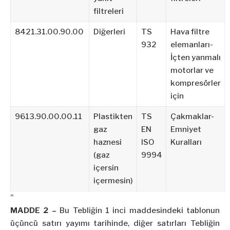
filtreleri
8421.31.00.90.00
Diğerleri
TS
Hava filtre
932
elemanları-
İçten yanmalı
motorlar ve
kompresörler
için
9613.90.00.00.11
Plastikten
TS
Çakmaklar-
gaz
EN
Emniyet
haznesi
ISO
Kuralları
(gaz
9994
içersin
içermesin)
”
MADDE 2 –
Bu Tebliğin 1 inci maddesindeki tablonun
üçüncü satırı yayımı tarihinde, diğer satırları Tebliğin