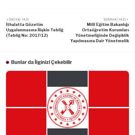
ÖNCEKI YAZI
SONRAKI YAZI
İthalatta Gözetim
Millî Eğitim Bakanlığı
Uygulanmasına İlişkin Tebliğ
Ortaöğretim Kurumları
(Tebliğ No: 2017/12)
Yönetmeliğinde Değişiklik
Yapılmasına Dair Yönetmelik
Bunlar da İlginizi Çekebilir