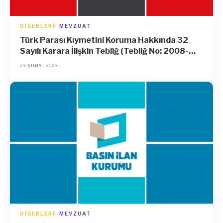
DIĞERLERI
MEVZUAT
Türk Parası Kıymetini Koruma Hakkında 32
Sayılı Karara İlişkin Tebliğ (Tebliğ No: 2008-
32/34)’de Değişiklik Yapılmasına Dair Tebliğ
23 ŞUBAT 2023
(No: 2023-32/67)
DIĞERLERI
MEVZUAT