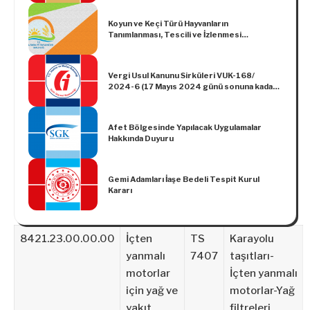
Koyun ve Keçi Türü Hayvanların
Tanımlanması, Tescili ve İzlenmesi
Yönetmeliğinde Değişiklik Yapılmasına Dair
Yönetmelik
Vergi Usul Kanunu Sirküleri VUK-168/
2024-6 (17 Mayıs 2024 günü sonuna kadar
verilmesi gereken 2024 I. Geçici Vergi
Dönemine (Ocak-Şubat-Mart) ait Gelir ve
Kurum Geçici Vergi Beyannamelerinin
Afet Bölgesinde Yapılacak Uygulamalar
verilme ve ödeme sürelerinin uzatılması.)
Hakkında Duyuru
Gemi Adamları İaşe Bedeli Tespit Kurul
Kararı
8421.23.00.00.00
İçten
TS
Karayolu
yanmalı
7407
taşıtları-
motorlar
İçten yanmalı
için yağ ve
motorlar-Yağ
yakıt
filtreleri