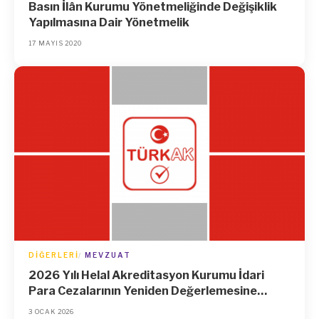
Basın İlân Kurumu Yönetmeliğinde Değişiklik
Yapılmasına Dair Yönetmelik
17 MAYIS 2020
DIĞERLERI
MEVZUAT
2026 Yılı Helal Akreditasyon Kurumu İdari
Para Cezalarının Yeniden Değerlemesine
İlişkin Tebliğ
3 OCAK 2026