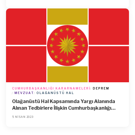
CUMHURBAŞKANLIĞI KARARNAMELERI
DEPREM
MEVZUAT
OLAĞANÜSTÜ HAL
Olağanüstü Hal Kapsamında Yargı Alanında
Alınan Tedbirlere İlişkin Cumhurbaşkanlığı
Kararnamesinde Değişiklik Yapılmasına Dair
5 NISAN 2023
Cumhurbaşkanlığı Kararnamesi (Kararname
Numarası: 139)