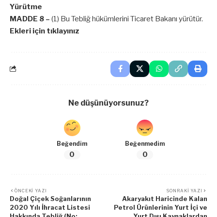
Yürütme
MADDE 8 –
(1) Bu Tebliğ hükümlerini Ticaret Bakanı yürütür.
Ekleri için tıklayınız
Ne düşünüyorsunuz?
Beğendim
Beğenmedim
0
0
ÖNCEKI YAZI
SONRAKI YAZI
Doğal Çiçek Soğanlarının
Akaryakıt Haricinde Kalan
2020 Yılı İhracat Listesi
Petrol Ürünlerinin Yurt İçi ve
Hakkında Tebliğ (No:
Yurt Dışı Kaynaklardan