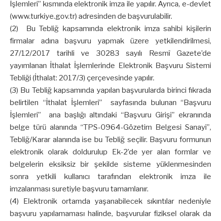
İşlemleri” kısmında elektronik imza ile yapılır. Ayrıca, e-devlet
(www.turkiye.gov.tr) adresinden de başvurulabilir.
(2) Bu Tebliğ kapsamında elektronik imza sahibi kişilerin
firmalar adına başvuru yapmak üzere yetkilendirilmesi,
27/12/2017 tarihli ve 30283 sayılı Resmî Gazete’de
yayımlanan İthalat İşlemlerinde Elektronik Başvuru Sistemi
Tebliği (İthalat: 2017/3) çerçevesinde yapılır.
(3) Bu Tebliğ kapsamında yapılan başvurularda birinci fıkrada
belirtilen “İthalat İşlemleri” sayfasında bulunan “Başvuru
İşlemleri” ana başlığı altındaki “Başvuru Girişi” ekranında
belge türü alanında “TPS-0964-Gözetim Belgesi Sanayi”,
Tebliğ/Karar alanında ise bu Tebliğ seçilir. Başvuru formunun
elektronik olarak doldurulup Ek-2’de yer alan formlar ve
belgelerin eksiksiz bir şekilde sisteme yüklenmesinden
sonra yetkili kullanıcı tarafından elektronik imza ile
imzalanması suretiyle başvuru tamamlanır.
(4) Elektronik ortamda yaşanabilecek sıkıntılar nedeniyle
başvuru yapılamaması halinde, başvurular fiziksel olarak da