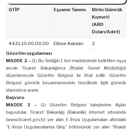
GTİP
Eşyanın Tanımı
Birim Gümrük
Kıymeti
(ABD
Doları/Adet)
4421.10.00.00.00
Elbise Askıları
2
Gözetim uygulaması
MADDE 2 –
(1) Bu Tebliğin 1 inci maddesinde belirtilen eşya
ancak Ticaret Bakanlığınca (İthalat Genel Müdürlüğü)
düzenlenecek Gözetim Belgesi ile ithal edilir. Gözetim
Belgesi gümrük beyannamesinin tescilinde ilgili gümrük
idaresince aranır.
Başvuru
MADDE 3 –
(1) Gözetim Belgesi taleplerine ilişkin
başvurular, Ticaret Bakanlığı (Bakanlık) internet sitesinde
(www.ticaret.gov.tr) yer alan E-İmza Uygulamaları altındaki
“E-İmza Uygulamalarına Giriş” bölümünde yer alan “İthalat