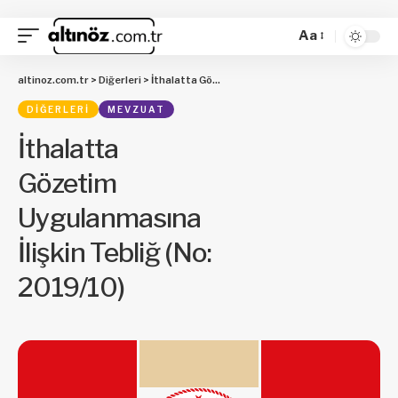
Aa
altinoz.com.tr
>
Diğerleri
>
İthalatta Gözetim Uygulanmasına İlişkin Tebliğ (No: 2019/10)
DIĞERLERI
MEVZUAT
İthalatta
Gözetim
Uygulanmasına
İlişkin Tebliğ (No:
2019/10)