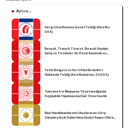
Ayrıca...
Vergi Usul Kanunu Genel Tebliği (Sıra No:
544)
İhracat, Transit Ticaret, İhracat Sayılan
Satış ve Teslimler ile Döviz Kazandırıcı
Hizmet ve Faaliyetlerde Vergi, Resim ve
Harç İstisnası Hakkında Tebliğ (İhracat:
2017/4)’de Değişiklik Yapılmasına Dair
Yetki Belgesi ve Sertifika Bedelleri
Tebliğ (İhracat: 2025/1)
Hakkında Tebliğ (Sıra Numarası: 2020/1)
Taksimetre Muayene Yönetmeliğinde
Değişiklik Yapılmasına Dair Yönetmelik
Bazı Havalimanlarının Uluslararası Giriş-
Çıkışlara Açık Daimi Hava Hudut Kapısı Olarak
Tespiti Hakkında Karar (Karar Sayısı: 3115)