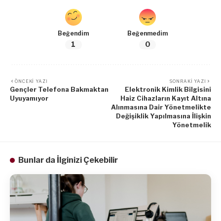
Beğendim
Beğenmedim
1
0
ÖNCEKI YAZI
SONRAKI YAZI
Gençler Telefona Bakmaktan
Elektronik Kimlik Bilgisini
Uyuyamıyor
Haiz Cihazların Kayıt Altına
Alınmasına Dair Yönetmelikte
Değişiklik Yapılmasına İlişkin
Yönetmelik
Bunlar da İlginizi Çekebilir