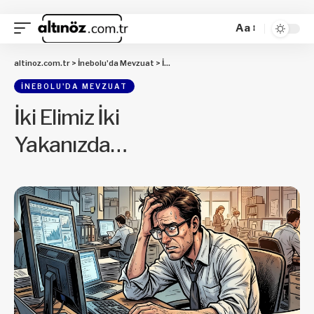
Aa
altinoz.com.tr
>
İnebolu'da Mevzuat
>
İki Elimiz İki Yakanızda…
İNEBOLU'DA MEVZUAT
İki Elimiz İki
Yakanızda…