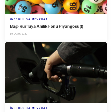
İNEBOLU'DA MEVZUAT
Bağ-Kur’luya Ahilik Fonu Piyangosu(!)
15 OCAK 2020
İNEBOLU'DA MEVZUAT