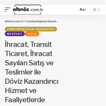
Aa
altinoz.com.tr
>
Cumhurbaşkanı Kararları
>
İhracat, Transit Ticaret, İhracat
CUMHURBAŞKANI KARARLARI
MEVZUAT
VERGI
İhracat, Transit
Ticaret, İhracat
Sayılan Satış ve
Teslimler ile
Döviz Kazandırıcı
Hizmet ve
Faaliyetlerde