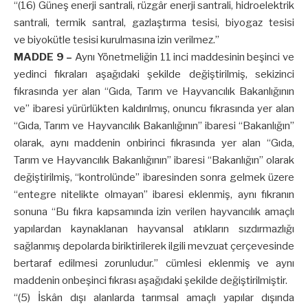
“(16) Güneş enerji santrali, rüzgâr enerji santrali, hidroelektrik
santrali, termik santral, gazlaştırma tesisi, biyogaz tesisi
ve biyokütle tesisi kurulmasına izin verilmez.”
MADDE 9 –
Aynı Yönetmeliğin 11 inci maddesinin beşinci ve
yedinci fıkraları aşağıdaki şekilde değiştirilmiş, sekizinci
fıkrasında yer alan “Gıda, Tarım ve Hayvancılık Bakanlığının
ve” ibaresi yürürlükten kaldırılmış, onuncu fıkrasında yer alan
“Gıda, Tarım ve Hayvancılık Bakanlığının” ibaresi “Bakanlığın”
olarak, aynı maddenin onbirinci fıkrasında yer alan “Gıda,
Tarım ve Hayvancılık Bakanlığının” ibaresi “Bakanlığın” olarak
değiştirilmiş, “kontrolünde” ibaresinden sonra gelmek üzere
“entegre nitelikte olmayan” ibaresi eklenmiş, aynı fıkranın
sonuna “Bu fıkra kapsamında izin verilen hayvancılık amaçlı
yapılardan kaynaklanan hayvansal atıkların sızdırmazlığı
sağlanmış depolarda biriktirilerek ilgili mevzuat çerçevesinde
bertaraf edilmesi zorunludur.” cümlesi eklenmiş ve aynı
maddenin onbeşinci fıkrası aşağıdaki şekilde değiştirilmiştir.
“(5) İskân dışı alanlarda tarımsal amaçlı yapılar dışında