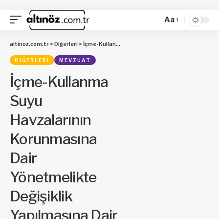
Aa
altinoz.com.tr
>
Diğerleri
>
İçme-Kullanma Suyu Havzalarının Korunmasına Dair Yönetmelikte Değişiklik Yapılmasına Dair Yönetmelik
DIĞERLERI
MEVZUAT
İçme-Kullanma
Suyu
Havzalarının
Korunmasına
Dair
Yönetmelikte
Değişiklik
Yapılmasına Dair