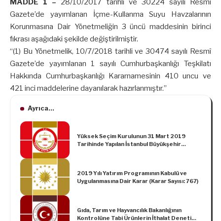
MADDE 1 –
28/10/2017 tarihli ve 30224 sayılı Resmî
Gazete’de yayımlanan İçme-Kullanma Suyu Havzalarının
Korunmasına Dair Yönetmeliğin 3 üncü maddesinin birinci
fıkrası aşağıdaki şekilde değiştirilmiştir.
“(1) Bu Yönetmelik, 10/7/2018 tarihli ve 30474 sayılı Resmî
Gazete’de yayımlanan 1 sayılı Cumhurbaşkanlığı Teşkilatı
Hakkında Cumhurbaşkanlığı Kararnamesinin 410 uncu ve
421 inci maddelerine dayanılarak hazırlanmıştır.”
Ayrıca...
Yüksek Seçim Kurulunun 31 Mart 2019
Tarihinde Yapılan İstanbul Büyükşehir
Belediye Başkanlığı Seçiminin İptaline ve
Seçimin Yenilenmesine İlişkin 2019/4219
Sayılı Kararı
2019 Yılı Yatırım Programının Kabulü ve
Uygulanmasına Dair Karar (Karar Sayısı: 767)
Gıda, Tarım ve Hayvancılık Bakanlığının
Kontrolüne Tabi Ürünlerin İthalat Denetimi