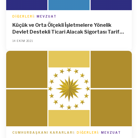
DIĞERLERI
MEVZUAT
Küçük ve Orta Ölçekli İşletmelere Yönelik
Devlet Destekli Ticari Alacak Sigortası Tarife
ve Talimat Tebliğinde Değişiklik Yapılmasına
14 EKIM 2021
Dair Tebliğ
CUMHURBAŞKANI KARARLARI
DIĞERLERI
MEVZUAT