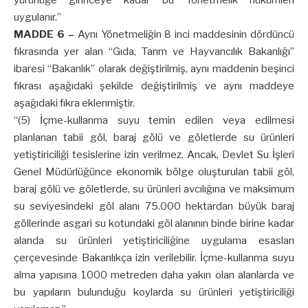
yürürlüğe girinceye kadar bu Yönetmelik hükümleri
uygulanır.”
MADDE 6 –
Aynı Yönetmeliğin 8 inci maddesinin dördüncü
fıkrasında yer alan “Gıda, Tarım ve Hayvancılık Bakanlığı”
ibaresi “Bakanlık” olarak değiştirilmiş, aynı maddenin beşinci
fıkrası aşağıdaki şekilde değiştirilmiş ve aynı maddeye
aşağıdaki fıkra eklenmiştir.
“(5) İçme-kullanma suyu temin edilen veya edilmesi
planlanan tabii göl, baraj gölü ve göletlerde su ürünleri
yetiştiriciliği tesislerine izin verilmez. Ancak, Devlet Su İşleri
Genel Müdürlüğünce ekonomik bölge oluşturulan tabii göl,
baraj gölü ve göletlerde, su ürünleri avcılığına ve maksimum
su seviyesindeki göl alanı 75.000 hektardan büyük baraj
göllerinde asgari su kotundaki göl alanının binde birine kadar
alanda su ürünleri yetiştiriciliğine uygulama esasları
çerçevesinde Bakanlıkça izin verilebilir. İçme-kullanma suyu
alma yapısına 1000 metreden daha yakın olan alanlarda ve
bu yapıların bulunduğu koylarda su ürünleri yetiştiriciliği