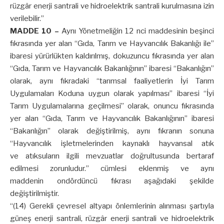
rüzgâr enerji santrali ve hidroelektrik santrali kurulmasına izin
verilebilir.”
MADDE 10 –
Aynı Yönetmeliğin 12 nci maddesinin beşinci
fıkrasında yer alan “Gıda, Tarım ve Hayvancılık Bakanlığı ile”
ibaresi yürürlükten kaldırılmış, dokuzuncu fıkrasında yer alan
“Gıda, Tarım ve Hayvancılık Bakanlığının” ibaresi “Bakanlığın”
olarak, aynı fıkradaki “tarımsal faaliyetlerin İyi Tarım
Uygulamaları Koduna uygun olarak yapılması” ibaresi “İyi
Tarım Uygulamalarına geçilmesi” olarak, onuncu fıkrasında
yer alan “Gıda, Tarım ve Hayvancılık Bakanlığının” ibaresi
“Bakanlığın” olarak değiştirilmiş, aynı fıkranın sonuna
“Hayvancılık işletmelerinden kaynaklı hayvansal atık
ve atıksuların ilgili mevzuatlar doğrultusunda bertaraf
edilmesi zorunludur.” cümlesi eklenmiş ve aynı
maddenin ondördüncü fıkrası aşağıdaki şekilde
değiştirilmiştir.
“(14) Gerekli çevresel altyapı önlemlerinin alınması şartıyla
güneş enerji santrali, rüzgâr enerji santrali ve hidroelektrik