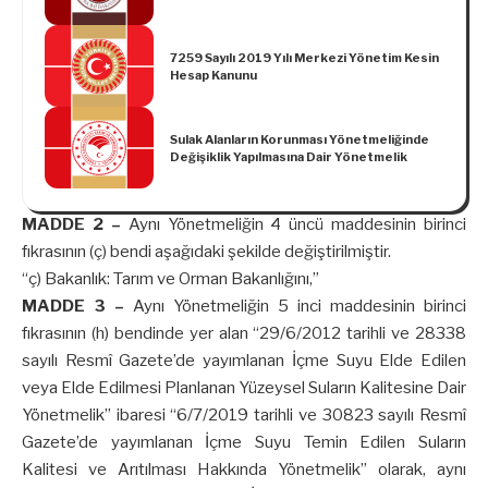
Tebliği (Ürün Güvenliği ve Denetimi:
2018/5)’nde Değişiklik Yapılmasına Dair
Tebliğ (Ürün Güvenliği ve Denetimi:
7259 Sayılı 2019 Yılı Merkezi Yönetim Kesin
2018/23)
Hesap Kanunu
Sulak Alanların Korunması Yönetmeliğinde
Değişiklik Yapılmasına Dair Yönetmelik
MADDE 2 –
Aynı Yönetmeliğin 4 üncü maddesinin birinci
fıkrasının (ç) bendi aşağıdaki şekilde değiştirilmiştir.
“ç) Bakanlık: Tarım ve Orman Bakanlığını,”
MADDE 3 –
Aynı Yönetmeliğin 5 inci maddesinin birinci
fıkrasının (h) bendinde yer alan “29/6/2012 tarihli ve 28338
sayılı Resmî Gazete’de yayımlanan İçme Suyu Elde Edilen
veya Elde Edilmesi Planlanan Yüzeysel Suların Kalitesine Dair
Yönetmelik” ibaresi “6/7/2019 tarihli ve 30823 sayılı Resmî
Gazete’de yayımlanan İçme Suyu Temin Edilen Suların
Kalitesi ve Arıtılması Hakkında Yönetmelik” olarak, aynı