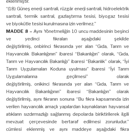
eklenmiştir.
“(18) Güneş enerji santrali, rüzgâr enerji santrali, hidroelektrik
santrali, termik santral, gazlaştırma tesisi, biyogaz tesisi
ve biyokütle tesisi kurulmasına izin verilmez.”
MADDE 8 –
Aynı Yönetmeliğin 10 uncu maddesinin beşinci
ve yedinci fıkraları aşağıdaki şekilde
değiştirilmiş, onbirinci fıkrasında yer alan “Gıda, Tarım ve
Hayvancılık Bakanlığının” ibaresi “Bakanlığın” olarak, “Gıda,
Tarım ve Hayvancılık Bakanlığı” ibaresi “Bakanlık” olarak, “İyi
Tarım Uygulamaları Koduna uyulması” ibaresi “İyi Tarım
Uygulamalarına geçilmesi” olarak
değiştirilmiş, onikinci fıkrasında yer alan “Gıda, Tarım ve
Hayvancılık Bakanlığının” ibaresi “Bakanlığın” olarak
değiştirilmiş, aynı fıkranın sonuna “Bu fıkra kapsamında izin
verilen hayvancılık amaçlı yapılardan kaynaklanan hayvansal
atıkların sızdırmazlığı sağlanmış depolarda biriktirilerek ilgili
mevzuat çerçevesinde bertaraf edilmesi zorunludur.”
cümlesi eklenmiş ve aynı maddeye aşağıdaki fıkra