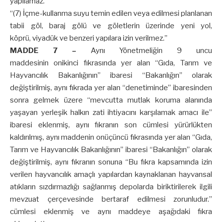
yapılamaz.”
“(7) İçme-kullanma suyu temin edilen veya edilmesi planlanan
tabii göl, baraj gölü ve göletlerin üzerinde yeni yol,
köprü, viyadük ve benzeri yapılara izin verilmez.”
MADDE 7 –
Aynı Yönetmeliğin 9 uncu
maddesinin onikinci fıkrasında yer alan “Gıda, Tarım ve
Hayvancılık Bakanlığının” ibaresi “Bakanlığın” olarak
değiştirilmiş, aynı fıkrada yer alan “denetiminde” ibaresinden
sonra gelmek üzere “mevcutta mutlak koruma alanında
yaşayan yerleşik halkın zati ihtiyacını karşılamak amacı ile”
ibaresi eklenmiş, aynı fıkranın son cümlesi yürürlükten
kaldırılmış, aynı maddenin onüçüncü fıkrasında yer alan “Gıda,
Tarım ve Hayvancılık Bakanlığının” ibaresi “Bakanlığın” olarak
değiştirilmiş, aynı fıkranın sonuna “Bu fıkra kapsamında izin
verilen hayvancılık amaçlı yapılardan kaynaklanan hayvansal
atıkların sızdırmazlığı sağlanmış depolarda biriktirilerek ilgili
mevzuat çerçevesinde bertaraf edilmesi zorunludur.”
cümlesi eklenmiş ve aynı maddeye aşağıdaki fıkra