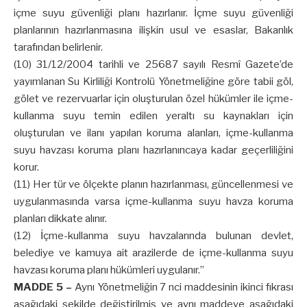
içme suyu güvenliği planı hazırlanır. İçme suyu güvenliği
planlarının hazırlanmasına ilişkin usul ve esaslar, Bakanlık
tarafından belirlenir.
(10) 31/12/2004 tarihli ve 25687 sayılı Resmî Gazete’de
yayımlanan Su Kirliliği Kontrolü Yönetmeliğine göre tabii göl,
gölet ve rezervuarlar için oluşturulan özel hükümler ile içme-
kullanma suyu temin edilen yeraltı su kaynakları için
oluşturulan ve ilanı yapılan koruma alanları, içme-kullanma
suyu havzası koruma planı hazırlanıncaya kadar geçerliliğini
korur.
(11) Her tür ve ölçekte planın hazırlanması, güncellenmesi ve
uygulanmasında varsa içme-kullanma suyu havza koruma
planları dikkate alınır.
(12) İçme-kullanma suyu havzalarında bulunan devlet,
belediye ve kamuya ait arazilerde de içme-kullanma suyu
havzası koruma planı hükümleri uygulanır.”
MADDE 5 –
Aynı Yönetmeliğin 7 nci maddesinin ikinci fıkrası
aşağıdaki şekilde değiştirilmiş ve aynı maddeye aşağıdaki