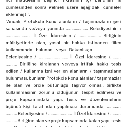
nci maddesinin beşinci fıkrasının (ç) bendinin ilk
cümlesinden sonra gelmek üzere aşağıdaki cümleler
eklenmiştir.
“Ancak, Protokole konu alanların / taşınmazların geri
sahasında ve/veya yanında ……….………. Belediyesinin /
…………………. İl Özel İdaresinin / ……….………. Birliğinin
mülkiyetinde olan, yasal bir hakka istinaden fiilen
kullanımında bulunan veya Bakanlıkça ………….……….
Belediyesine / …………………….. İl Özel İdaresine /……….
………. Birliğine kiralanan ve/veya irtifak hakkı tesis
edilen / kullanma izni verilen alanların / taşınmazların
bulunması, bunların Protokole konu alanlar / taşınmazlar
ile plan ve proje bütünlüğü taşıyor olması, birlikte
kullanılmasının zorunlu olduğunun tespit edilmesi ve
proje kapsamındaki yapı, tesis ve düzenlemelerin
üçüncü kişi tarafından yapılması durumunda; ………….
………. Belediyesine / ………………… İl Özel İdaresine / ……….
………. Birliğine plan ve proje kapsamında kalan yapı, tesis