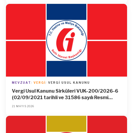
MEVZUAT
VERGI
VERGI USUL KANUNU
Vergi Usul Kanunu Sirküleri VUK-200/2026-6
(02/09/2021 tarihli ve 31586 sayılı Resmi
Gazete’de yayımlanan 531 Sıra No.lu Vergi
21 MAYIS 2026
Usul Kanunu Genel Tebliğinin 7 nci maddesinin
(1) numaralı fıkrasının (b) bendi ile belirlenen
teminat verme süresinin uzatılması.)