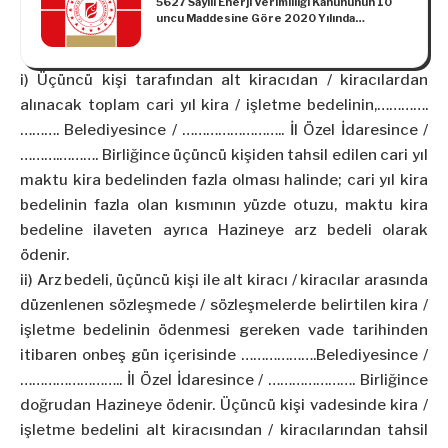
5627 Sayılı Enerji Verimliliği Kanununun 10
uncu Maddesine Göre 2020 Yılında
Uygulanacak Olan İdari Para Cezalarına İlişkin
Tebliğ (Sıra Numarası: 2020/1)
i) Üçüncü kişi tarafından alt kiracıdan / kiracılardan
alınacak toplam cari yıl kira / işletme bedelinin,………….
………. Belediyesince / …………………….. İl Özel İdaresince /
……….………. Birliğince üçüncü kişiden tahsil edilen cari yıl
maktu kira bedelinden fazla olması halinde; cari yıl kira
bedelinin fazla olan kısmının yüzde otuzu, maktu kira
bedeline ilaveten ayrıca Hazineye arz bedeli olarak
ödenir.
ii) Arz bedeli, üçüncü kişi ile alt kiracı / kiracılar arasında
düzenlenen sözleşmede / sözleşmelerde belirtilen kira /
işletme bedelinin ödenmesi gereken vade tarihinden
itibaren onbeş gün içerisinde ……………….Belediyesince /
…………………….. İl Özel İdaresince / …………………. Birliğince
doğrudan Hazineye ödenir. Üçüncü kişi vadesinde kira /
işletme bedelini alt kiracısından / kiracılarından tahsil