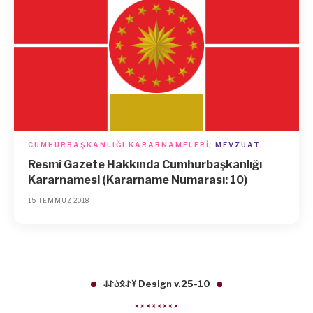
CUMHURBAŞKANLIĞI KARARNAMELERI
MEVZUAT
Resmî Gazete Hakkında Cumhurbaşkanlığı
Kararnamesi (Kararname Numarası: 10)
15 TEMMUZ 2018
𐱁𐰀𐰋𐰉𐰀𐰞 Design v.25-10